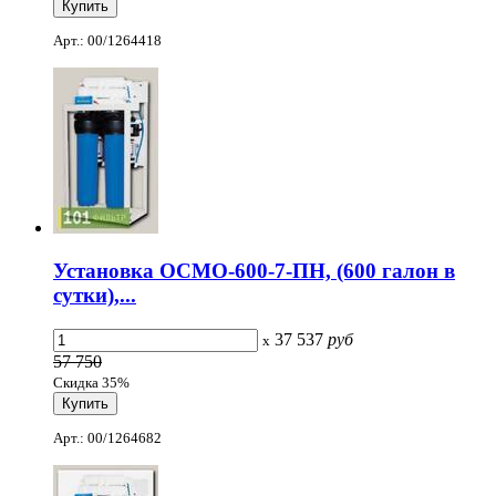
Арт.: 00/1264418
Установка ОСМО-600-7-ПН, (600 галон в
сутки),...
37 537
руб
x
57 750
Скидка 35%
Арт.: 00/1264682