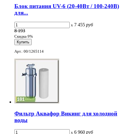
Блок питания UV-6 (20-40Вт / 100-240В)
для...
7 455
руб
x
8 193
Скидка 9%
Арт.: 00/1265114
Фильтр Аквафор Викинг для холодной
воды
6 960
руб
x