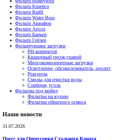
Фильтр Honeywell
Фильтр Kinetico
Фильтр Raifil
Фильтр Water Boss
Фильтр Аквафор
Фильтр Атолл
Фильтр Барьер
Фильтр Гейзер
Фильтрующие загрузки
PH-корректор
Кварцевый песок,гравий
Многокомпонентные загрузки
Осветление, обезжелезиватель, цеолит
Реагенты
Смолы для очистки воды
Сорбция, уголь
Фильтры под мойку
Фильтры на кухню
Фильтры обратного осмоса
Наши новости
31.07.2026
Пресс для Опрессовки Стального Каната