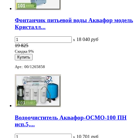
Фонтанчик питьевой воды Аквафор модель
Кристалл...
18 040
руб
x
19 825
Скидка 9%
Арт.: 00/1265858
Водоочиститель Аквафор-ОСМО-100 ПН
исп.5,...
10 701
руб
x