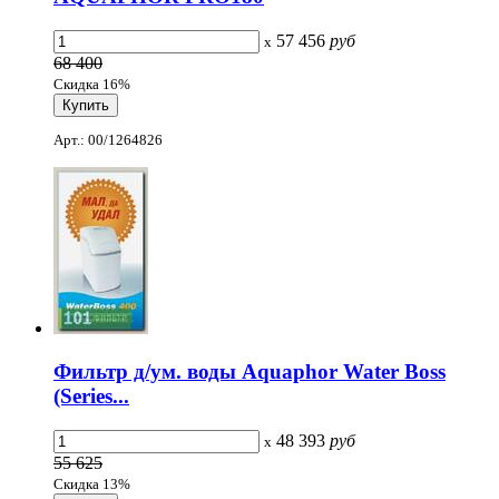
57 456
руб
x
68 400
Скидка 16%
Арт.: 00/1264826
Фильтр д/ум. воды Aquaphor Water Boss
(Series...
48 393
руб
x
55 625
Скидка 13%