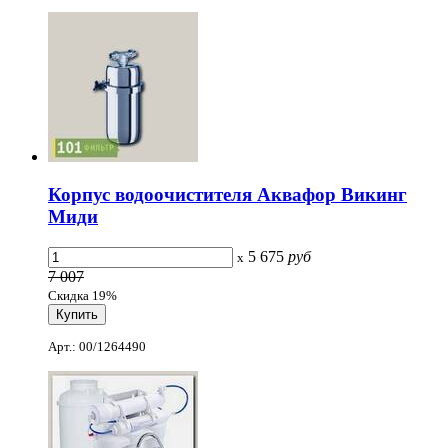
Корпус водоочистителя Аквафор Викинг
Миди
5 675
руб
x
7 007
Скидка 19%
Арт.: 00/1264490