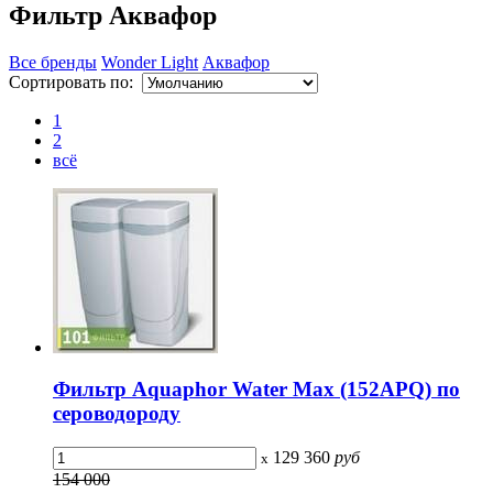
Фильтр Аквафор
Все бренды
Wonder Light
Аквафор
Сортировать по:
1
2
всё
Фильтр Aquaphor Water Мах (152APQ) по
сероводороду
129 360
руб
x
154 000