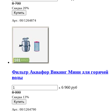
8 700
Скидка 20%
Арт.: 00/1264874
Фильтр Аквафор Викинг Мини для горячей
воды
6 960
руб
x
8 000
Скидка 13%
Арт.: 00/1264790