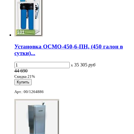
Установка ОСМО-450-6-ПН, (450 галон в
сутки)...
35 305
руб
x
44 690
Скидка 21%
Арт.: 00/1264886