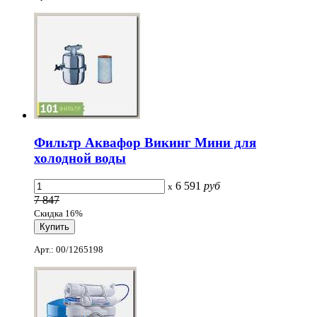
Фильтр Аквафор Викинг Мини для
холодной воды
6 591
руб
x
7 847
Скидка 16%
Арт.: 00/1265198