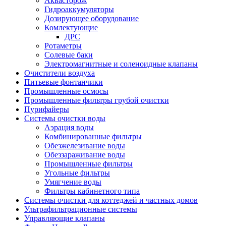
Аквасторож
Гидроаккумуляторы
Дозирующее оборудование
Комлектующие
ДРС
Ротаметры
Солевые баки
Электромагнитные и соленоидные клапаны
Очистители воздуха
Питьевые фонтанчики
Промышленные осмосы
Промышленные фильтры грубой очистки
Пурифайеры
Системы очистки воды
Аэрация воды
Комбинированные фильтры
Обезжелезивание воды
Обеззараживание воды
Промышленные фильтры
Угольные фильтры
Умягчение воды
Фильтры кабинетного типа
Системы очистки для коттеджей и частных домов
Ультрафильтрационные системы
Управляющие клапаны