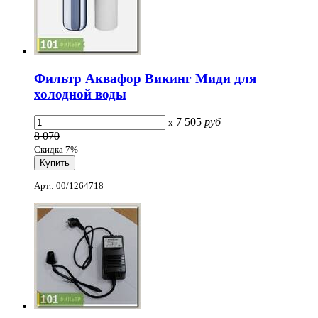
Фильтр Аквафор Викинг Миди для
холодной воды
7 505
руб
x
8 070
Скидка 7%
Арт.: 00/1264718