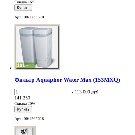
Скидка 16%
Арт.: 00/1265570
Фильтр Aquaphor Water Мах (153МХQ)
113 000
руб
x
141 250
Скидка 20%
Арт.: 00/1265618