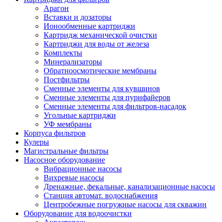
Арагон
Вставки и дозаторы
Ионообменные картриджи
Картридж механической очистки
Картриджи для воды от железа
Комплекты
Минерализаторы
Обратноосмотические мембраны
Постфильтры
Сменные элементы для кувшинов
Сменные элементы для пурифайеров
Сменные элементы для фильтров-насадок
Угольные картриджи
УФ мембраны
Корпуса фильтров
Кулеры
Магистральные фильтры
Насосное оборудование
Вибрационные насосы
Вихревые насосы
Дренажные, фекальные, канализационные насосы
Станция автомат. водоснабжения
Центробежные погружные насосы для скважин
Оборудование для водоочистки