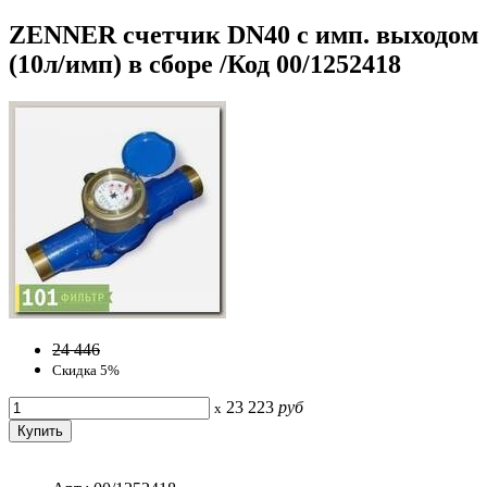
ZENNER счетчик DN40 с имп. выходом
(10л/имп) в сборе /Код 00/1252418
24 446
Скидка 5%
23 223
руб
x