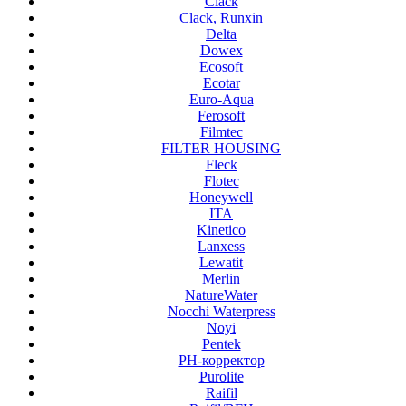
Clack
Clack, Runxin
Delta
Dowex
Ecosoft
Ecotar
Euro-Aqua
Ferosoft
Filmtec
FILTER HOUSING
Fleck
Flotec
Honeywell
ITA
Kinetico
Lanxess
Lewatit
Merlin
NatureWater
Nocchi Waterpress
Noyi
Pentek
PH-корректор
Purolite
Raifil