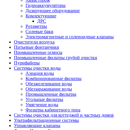
Аквасторож
Гидроаккумуляторы
Дозирующее оборудование
Комлектующие
ДРС
Ротаметры
Солевые баки
Электромагнитные и соленоидные клапаны
Очистители воздуха
Питьевые фонтанчики
Промышленные осмосы
Промышленные фильтры грубой очистки
Пурифайеры
Системы очистки воды
Аэрация воды
Комбинированные фильтры
Обезжелезивание воды
Обеззараживание воды
Промышленные фильтры
Угольные фильтры
Умягчение воды
Фильтры кабинетного типа
Системы очистки для коттеджей и частных домов
Ультрафильтрационные системы
Управляющие клапаны