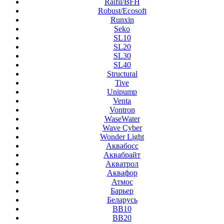
Raifil/BFH
Robust/Ecosoft
Runxin
Seko
SL10
SL20
SL30
SL40
Structural
Tive
Unipump
Venta
Vontron
WaseWater
Wave Cyber
Wonder Light
Аквабосс
Аквабрайт
Акватрол
Аквафор
Атмос
Барьер
Беларусь
ВВ10
ВВ20