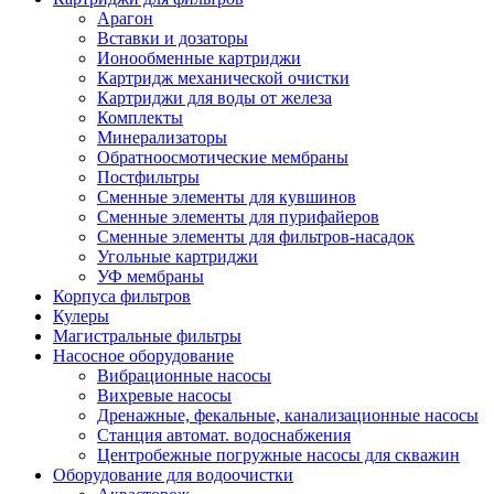
Арагон
Вставки и дозаторы
Ионообменные картриджи
Картридж механической очистки
Картриджи для воды от железа
Комплекты
Минерализаторы
Обратноосмотические мембраны
Постфильтры
Сменные элементы для кувшинов
Сменные элементы для пурифайеров
Сменные элементы для фильтров-насадок
Угольные картриджи
УФ мембраны
Корпуса фильтров
Кулеры
Магистральные фильтры
Насосное оборудование
Вибрационные насосы
Вихревые насосы
Дренажные, фекальные, канализационные насосы
Станция автомат. водоснабжения
Центробежные погружные насосы для скважин
Оборудование для водоочистки