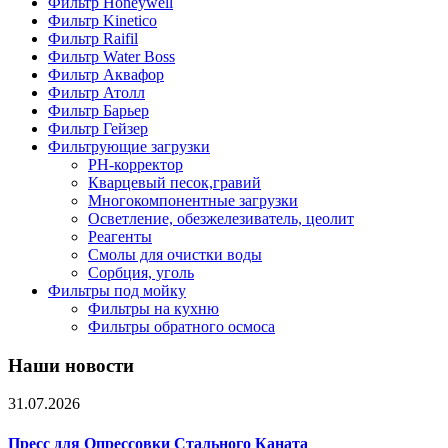
Фильтр Honeywell
Фильтр Kinetico
Фильтр Raifil
Фильтр Water Boss
Фильтр Аквафор
Фильтр Атолл
Фильтр Барьер
Фильтр Гейзер
Фильтрующие загрузки
PH-корректор
Кварцевый песок,гравий
Многокомпонентные загрузки
Осветление, обезжелезиватель, цеолит
Реагенты
Смолы для очистки воды
Сорбция, уголь
Фильтры под мойку
Фильтры на кухню
Фильтры обратного осмоса
Наши новости
31.07.2026
Пресс для Опрессовки Стального Каната