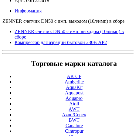
Арт.: 00/1252418
Информация
ZENNER счетчик DN50 с имп. выходом (10л/имп) в сборе
ZENNER счетчик DN50 с имп. выходом (10л/имп) в
сборе
Компрессор для аэрации бытовой 230В AP2
Торговые марки каталога
AK CF
Amberlite
AquaKit
Aquapost
Aquapro
Atoll
AWT
Azud/Cepex
BWT
Canature
Cintropur