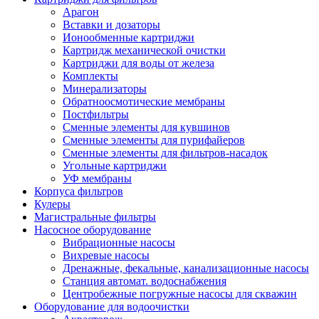
Арагон
Вставки и дозаторы
Ионообменные картриджи
Картридж механической очистки
Картриджи для воды от железа
Комплекты
Минерализаторы
Обратноосмотические мембраны
Постфильтры
Сменные элементы для кувшинов
Сменные элементы для пурифайеров
Сменные элементы для фильтров-насадок
Угольные картриджи
УФ мембраны
Корпуса фильтров
Кулеры
Магистральные фильтры
Насосное оборудование
Вибрационные насосы
Вихревые насосы
Дренажные, фекальные, канализационные насосы
Станция автомат. водоснабжения
Центробежные погружные насосы для скважин
Оборудование для водоочистки