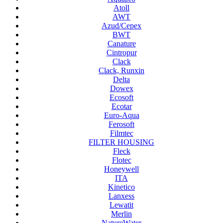
Atoll
AWT
Azud/Cepex
BWT
Canature
Cintropur
Clack
Clack, Runxin
Delta
Dowex
Ecosoft
Ecotar
Euro-Aqua
Ferosoft
Filmtec
FILTER HOUSING
Fleck
Flotec
Honeywell
ITA
Kinetico
Lanxess
Lewatit
Merlin
NatureWater