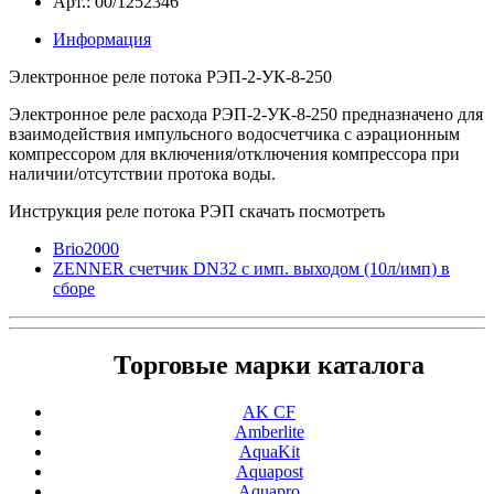
Арт.: 00/1252346
Информация
Электронное реле потока РЭП-2-УК-8-250
Электронное реле расхода РЭП-2-УК-8-250 предназначено для
взаимодействия импульсного водосчетчика с аэрационным
компрессором для включения/отключения компрессора при
наличии/отсутствии протока воды.
Инструкция реле потока РЭП скачать посмотреть
Brio2000
ZENNER счетчик DN32 с имп. выходом (10л/имп) в
сборе
Торговые марки каталога
AK CF
Amberlite
AquaKit
Aquapost
Aquapro