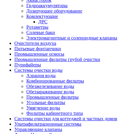
Аквасторож
Гидроаккумуляторы
Дозирующее оборудование
Комлектующие
ДРС
Ротаметры
Солевые баки
Электромагнитные и соленоидные клапаны
Очистители воздуха
Питьевые фонтанчики
Промышленные осмосы
Промышленные фильтры грубой очистки
Пурифайеры
Системы очистки воды
Аэрация воды
Комбинированные фильтры
Обезжелезивание воды
Обеззараживание воды
Промышленные фильтры
Угольные фильтры
Умягчение воды
Фильтры кабинетного типа
Системы очистки для коттеджей и частных домов
Ультрафильтрационные системы
Управляющие клапаны