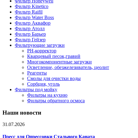
Фильтр Honeywell
Фильтр Kinetico
Фильтр Raifil
Фильтр Water Boss
Фильтр Аквафор
Фильтр Атолл
Фильтр Барьер
Фильтр Гейзер
Фильтрующие загрузки
PH-корректор
Кварцевый песок,гравий
Многокомпонентные загрузки
Осветление, обезжелезиватель, цеолит
Реагенты
Смолы для очистки воды
Сорбция, уголь
Фильтры под мойку
Фильтры на кухню
Фильтры обратного осмоса
Наши новости
31.07.2026
Пресс для Опрессовки Стального Каната