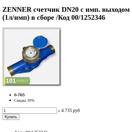
ZENNER счетчик DN20 с имп. выходом
(1л/имп) в сборе /Код 00/1252346
6 765
Скидка 30%
4 735
руб
x