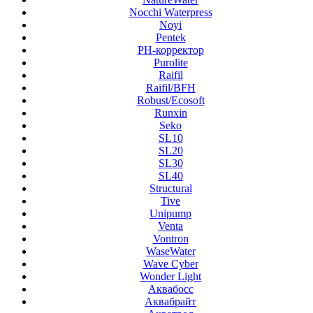
Nocchi Waterpress
Noyi
Pentek
PH-корректор
Purolite
Raifil
Raifil/BFH
Robust/Ecosoft
Runxin
Seko
SL10
SL20
SL30
SL40
Structural
Tive
Unipump
Venta
Vontron
WaseWater
Wave Cyber
Wonder Light
Аквабосс
Аквабрайт