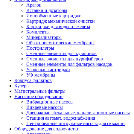
Арагон
Вставки и дозаторы
Ионообменные картриджи
Картридж механической очистки
Картриджи для воды от железа
Комплекты
Минерализаторы
Обратноосмотические мембраны
Постфильтры
Сменные элементы для кувшинов
Сменные элементы для пурифайеров
Сменные элементы для фильтров-насадок
Угольные картриджи
УФ мембраны
Корпуса фильтров
Кулеры
Магистральные фильтры
Насосное оборудование
Вибрационные насосы
Вихревые насосы
Дренажные, фекальные, канализационные насосы
Станция автомат. водоснабжения
Центробежные погружные насосы для скважин
Оборудование для водоочистки