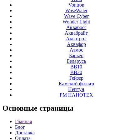
Vontron
WaseWater
Wave Cyber
Wonder Light
Аквабосс
Аквабрайт
Акватрол
Аквафор
Атмос
Барьер
Беларусь
ВВ10
ВВ20
Гейзер
Камский фильтр
Нептун
РМ НАНОТЕХ
Основные
страницы
Главная
Блог
Доставка
Оплата