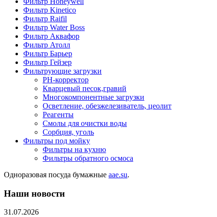
Фильтр Honeywell
Фильтр Kinetico
Фильтр Raifil
Фильтр Water Boss
Фильтр Аквафор
Фильтр Атолл
Фильтр Барьер
Фильтр Гейзер
Фильтрующие загрузки
PH-корректор
Кварцевый песок,гравий
Многокомпонентные загрузки
Осветление, обезжелезиватель, цеолит
Реагенты
Смолы для очистки воды
Сорбция, уголь
Фильтры под мойку
Фильтры на кухню
Фильтры обратного осмоса
Одноразовая посуда бумажные
aae.su
.
Наши новости
31.07.2026