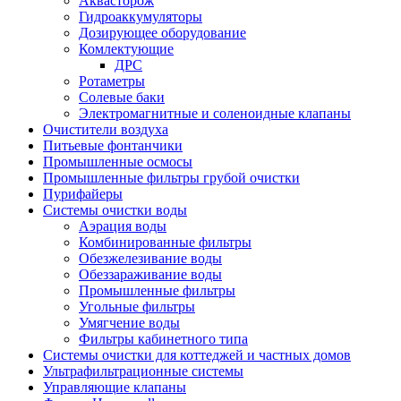
Аквасторож
Гидроаккумуляторы
Дозирующее оборудование
Комлектующие
ДРС
Ротаметры
Солевые баки
Электромагнитные и соленоидные клапаны
Очистители воздуха
Питьевые фонтанчики
Промышленные осмосы
Промышленные фильтры грубой очистки
Пурифайеры
Системы очистки воды
Аэрация воды
Комбинированные фильтры
Обезжелезивание воды
Обеззараживание воды
Промышленные фильтры
Угольные фильтры
Умягчение воды
Фильтры кабинетного типа
Системы очистки для коттеджей и частных домов
Ультрафильтрационные системы
Управляющие клапаны