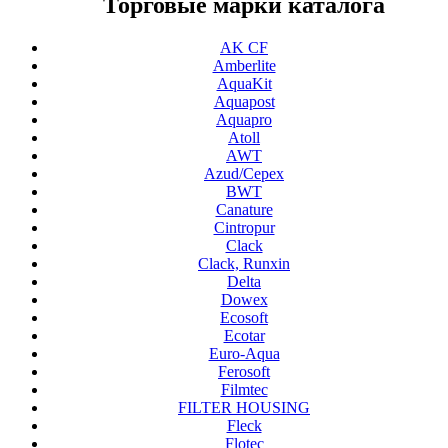
Торговые марки каталога
AK CF
Amberlite
AquaKit
Aquapost
Aquapro
Atoll
AWT
Azud/Cepex
BWT
Canature
Cintropur
Clack
Clack, Runxin
Delta
Dowex
Ecosoft
Ecotar
Euro-Aqua
Ferosoft
Filmtec
FILTER HOUSING
Fleck
Flotec