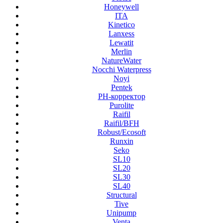
Honeywell
ITA
Kinetico
Lanxess
Lewatit
Merlin
NatureWater
Nocchi Waterpress
Noyi
Pentek
PH-корректор
Purolite
Raifil
Raifil/BFH
Robust/Ecosoft
Runxin
Seko
SL10
SL20
SL30
SL40
Structural
Tive
Unipump
Venta