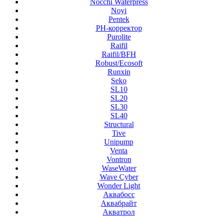
Nocchi Waterpress
Noyi
Pentek
PH-корректор
Purolite
Raifil
Raifil/BFH
Robust/Ecosoft
Runxin
Seko
SL10
SL20
SL30
SL40
Structural
Tive
Unipump
Venta
Vontron
WaseWater
Wave Cyber
Wonder Light
Аквабосс
Аквабрайт
Акватрол