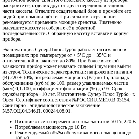
раскройте её, отделив друг от друга переднюю и заднюю
части кассеты. Отделите осадительный блок и промойте его
водой при помощи щётки. При сильном загрязнении
рекомендуется применять моющие средства. Тщательно
высушите кассету и соберите её в обратной
последовательности. Собранную кассету вставьте в корпус
прибора.
Эксплуатация: Супер-Плюс-Турбо работает оптимально в
помещениях при температуре от + 5°С до + 35°С и
относительной влажности до 80%. При более высокой
влажности прибор может издавать сильный шум или выйти
из строя. Технические характеристики: напряжение питания
(В) 220 + 10%, потребляемая мощность (Вт) до 15, площадь
обслуживания (куб.м) до 100, размер улавливаемых частиц
(мкм) 0,1-100, коэффициент фильтрации (%) до 95. Срок
службы прибора - 10 лет. Изготовитель Супер-Плюс Турбо - г.
Орел. Сертификат соответствия №РОССRU.МЕ10.В 03154.
Санитарно - эпидемиологическое заключение
№57.ОЦ.04.346.П. 000244.08.01.
Питание от сети переменного тока частотой 50 Гц
220 В
Потребляемая мощность
до 10 Вт
Рекомендуемый объём обслуживаемого помещения
до
100 м3