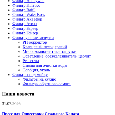
Фильтр Honeywell
Фильтр Kinetico
Фильтр Raifil
Фильтр Water Boss
Фильтр Аквафор
Фильтр Атолл
Фильтр Барьер
Фильтр Гейзер
Фильтрующие загрузки
PH-корректор
Кварцевый песок,гравий
Многокомпонентные загрузки
Осветление, обезжелезиватель, цеолит
Реагенты
Смолы для очистки воды
Сорбция, уголь
Фильтры под мойку
Фильтры на кухню
Фильтры обратного осмоса
Наши новости
31.07.2026
Пресс для Опрессовки Стального Каната