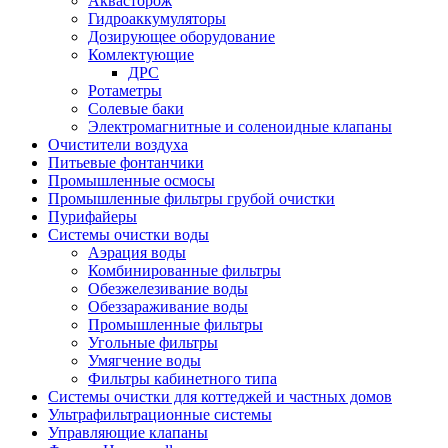
Аквасторож
Гидроаккумуляторы
Дозирующее оборудование
Комлектующие
ДРС
Ротаметры
Солевые баки
Электромагнитные и соленоидные клапаны
Очистители воздуха
Питьевые фонтанчики
Промышленные осмосы
Промышленные фильтры грубой очистки
Пурифайеры
Системы очистки воды
Аэрация воды
Комбинированные фильтры
Обезжелезивание воды
Обеззараживание воды
Промышленные фильтры
Угольные фильтры
Умягчение воды
Фильтры кабинетного типа
Системы очистки для коттеджей и частных домов
Ультрафильтрационные системы
Управляющие клапаны