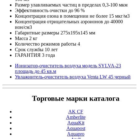
Размер улавливаемых частиц в пределах
0,3-100 мкм
Эффективность очистки
до 96 %
Концентрация озона в помещении
не более 15 мкг/м3
Концентрация отрицательных аэроионов
до 40000
ион/cм3
Габаритные размеры
275x195x145 мм
Масса
2 кг
Количество режимов работы
4
Срок службы
10 лет
ГАРАНТИЯ
3 года
Ионизатор-очиститель воздуха модель SYLVA-23
площадь до 45 кв.м
Увлажнитель-очиститель воздуха Venta LW 45 черный
Торговые марки каталога
AK CF
Amberlite
AquaKit
Aquapost
Aquapro