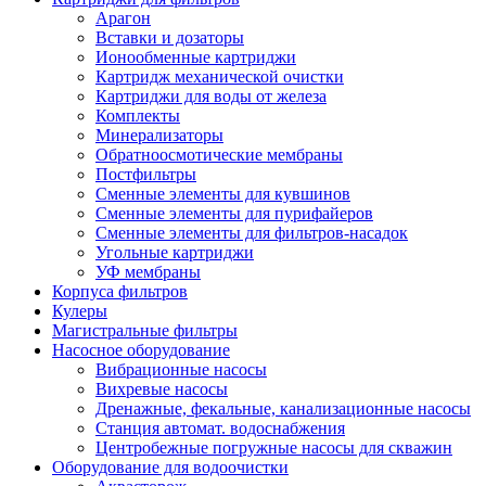
Арагон
Вставки и дозаторы
Ионообменные картриджи
Картридж механической очистки
Картриджи для воды от железа
Комплекты
Минерализаторы
Обратноосмотические мембраны
Постфильтры
Сменные элементы для кувшинов
Сменные элементы для пурифайеров
Сменные элементы для фильтров-насадок
Угольные картриджи
УФ мембраны
Корпуса фильтров
Кулеры
Магистральные фильтры
Насосное оборудование
Вибрационные насосы
Вихревые насосы
Дренажные, фекальные, канализационные насосы
Станция автомат. водоснабжения
Центробежные погружные насосы для скважин
Оборудование для водоочистки