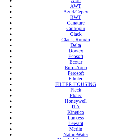
Atoll
AWT
Azud/Cepex
BWT
Canature
Cintropur
Clack
Clack, Runxin
Delta
Dowex
Ecosoft
Ecotar
Euro-Aqua
Ferosoft
Filmtec
FILTER HOUSING
Fleck
Flotec
Honeywell
ITA
Kinetico
Lanxess
Lewatit
Merlin
NatureWater