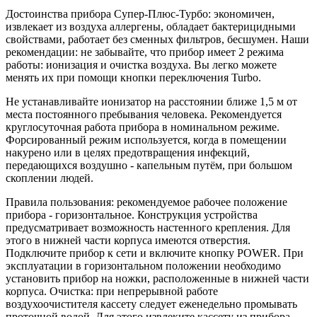
Достоинства прибора Супер-Плюс-Турбо: экономичен,
извлекает из воздуха аллергены, обладает бактерицидными
свойствами, работает без сменных фильтров, бесшумен. Наши
рекомендации: не забывайте, что прибор имеет 2 режима
работы: ионизация и очистка воздуха. Вы легко можете
менять их при помощи кнопки переключения Turbo.
Не устанавливайте ионизатор на расстоянии ближе 1,5 м от
места постоянного пребывания человека. Рекомендуется
круглосуточная работа прибора в номинальном режиме.
Форсированный режим используется, когда в помещении
накурено или в целях предотвращения инфекций,
передающихся воздушно - капельным путём, при большом
скоплении людей.
Правила пользования: рекомендуемое рабочее положение
прибора - горизонтальное. Конструкция устройства
предусматривает возможность настенного крепления. Для
этого в нижней части корпуса имеются отверстия.
Подключите прибор к сети и включите кнопку POWER. При
эксплуатации в горизонтальном положении необходимо
установить прибор на ножки, расположенные в нижней части
корпуса. Очистка: при непрерывной работе
воздухоочистителя кассету следует еженедельно промывать
проточной водой. Для этого извлеките кассету из прибора,