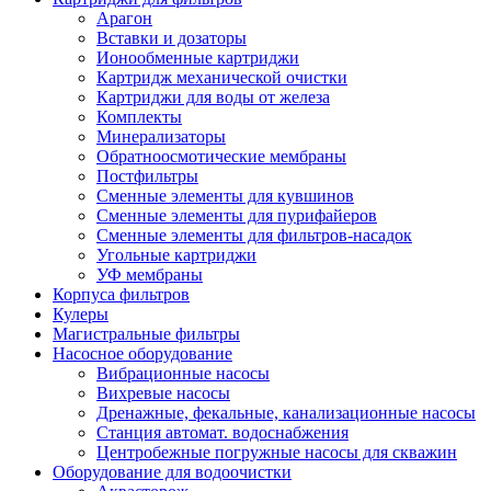
Арагон
Вставки и дозаторы
Ионообменные картриджи
Картридж механической очистки
Картриджи для воды от железа
Комплекты
Минерализаторы
Обратноосмотические мембраны
Постфильтры
Сменные элементы для кувшинов
Сменные элементы для пурифайеров
Сменные элементы для фильтров-насадок
Угольные картриджи
УФ мембраны
Корпуса фильтров
Кулеры
Магистральные фильтры
Насосное оборудование
Вибрационные насосы
Вихревые насосы
Дренажные, фекальные, канализационные насосы
Станция автомат. водоснабжения
Центробежные погружные насосы для скважин
Оборудование для водоочистки