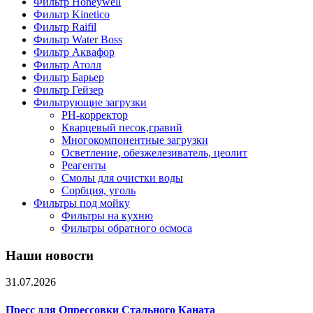
Фильтр Honeywell
Фильтр Kinetico
Фильтр Raifil
Фильтр Water Boss
Фильтр Аквафор
Фильтр Атолл
Фильтр Барьер
Фильтр Гейзер
Фильтрующие загрузки
PH-корректор
Кварцевый песок,гравий
Многокомпонентные загрузки
Осветление, обезжелезиватель, цеолит
Реагенты
Смолы для очистки воды
Сорбция, уголь
Фильтры под мойку
Фильтры на кухню
Фильтры обратного осмоса
Наши новости
31.07.2026
Пресс для Опрессовки Стального Каната