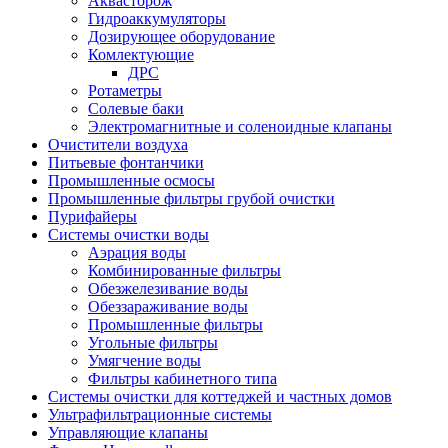
Аквасторож
Гидроаккумуляторы
Дозирующее оборудование
Комлектующие
ДРС
Ротаметры
Солевые баки
Электромагнитные и соленоидные клапаны
Очистители воздуха
Питьевые фонтанчики
Промышленные осмосы
Промышленные фильтры грубой очистки
Пурифайеры
Системы очистки воды
Аэрация воды
Комбинированные фильтры
Обезжелезивание воды
Обеззараживание воды
Промышленные фильтры
Угольные фильтры
Умягчение воды
Фильтры кабинетного типа
Системы очистки для коттеджей и частных домов
Ультрафильтрационные системы
Управляющие клапаны