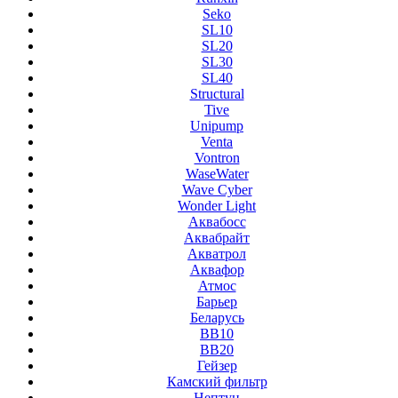
Seko
SL10
SL20
SL30
SL40
Structural
Tive
Unipump
Venta
Vontron
WaseWater
Wave Cyber
Wonder Light
Аквабосс
Аквабрайт
Акватрол
Аквафор
Атмос
Барьер
Беларусь
ВВ10
ВВ20
Гейзер
Камский фильтр
Нептун