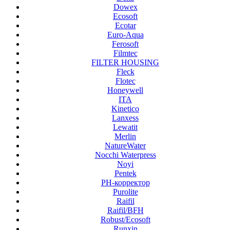
Dowex
Ecosoft
Ecotar
Euro-Aqua
Ferosoft
Filmtec
FILTER HOUSING
Fleck
Flotec
Honeywell
ITA
Kinetico
Lanxess
Lewatit
Merlin
NatureWater
Nocchi Waterpress
Noyi
Pentek
PH-корректор
Purolite
Raifil
Raifil/BFH
Robust/Ecosoft
Runxin