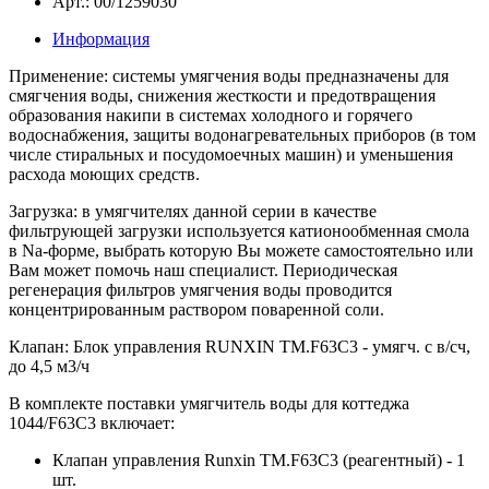
Арт.: 00/1259030
Информация
Применение:
системы умягчения воды предназначены для
смягчения воды, снижения жесткости и предотвращения
образования накипи в системах холодного и горячего
водоснабжения, защиты водонагревательных приборов (в том
числе стиральных и посудомоечных машин) и уменьшения
расхода моющих средств.
Загрузка:
в умягчителях данной серии в качестве
фильтрующей загрузки используется катионообменная смола
в Na-форме, выбрать которую Вы можете самостоятельно или
Вам может помочь наш специалист. Периодическая
регенерация фильтров умягчения воды проводится
концентрированным раствором поваренной соли.
Клапан:
Блок управления RUNXIN TM.F63C3 - умягч. с в/сч,
до 4,5 м3/ч
В комплекте поставки умягчитель воды для коттеджа
1044/F63C3 включает:
Клапан управления Runxin TM.F63C3 (реагентный) - 1
шт.