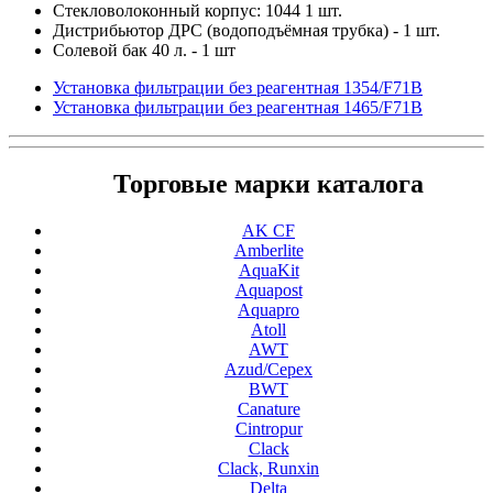
Стекловолоконный корпус: 1044 1 шт.
Дистрибьютор ДРС (водоподъёмная трубка) - 1 шт.
Солевой бак 40 л. - 1 шт
Установка фильтрации без реагентная 1354/F71B
Установка фильтрации без реагентная 1465/F71B
Торговые марки каталога
AK CF
Amberlite
AquaKit
Aquapost
Aquapro
Atoll
AWT
Azud/Cepex
BWT
Canature
Cintropur
Clack
Clack, Runxin
Delta