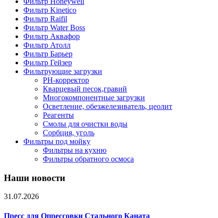
Фильтр Honeywell
Фильтр Kinetico
Фильтр Raifil
Фильтр Water Boss
Фильтр Аквафор
Фильтр Атолл
Фильтр Барьер
Фильтр Гейзер
Фильтрующие загрузки
PH-корректор
Кварцевый песок,гравий
Многокомпонентные загрузки
Осветление, обезжелезиватель, цеолит
Реагенты
Смолы для очистки воды
Сорбция, уголь
Фильтры под мойку
Фильтры на кухню
Фильтры обратного осмоса
Наши новости
31.07.2026
Пресс для Опрессовки Стального Каната