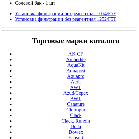
Солевой бак - 1 шт
Установка фильтрации без реагентная 1054/F5Е
Установка фильтрации без реагентная 1252/F5T
Торговые марки каталога
AK CF
Amberlite
AquaKit
Aquapost
Aquapro
Atoll
AWT
Azud/Cepex
BWT
Canature
Cintropur
Clack
Clack, Runxin
Delta
Dowex
Ecosoft