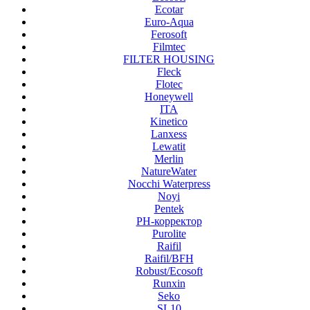
Ecotar
Euro-Aqua
Ferosoft
Filmtec
FILTER HOUSING
Fleck
Flotec
Honeywell
ITA
Kinetico
Lanxess
Lewatit
Merlin
NatureWater
Nocchi Waterpress
Noyi
Pentek
PH-корректор
Purolite
Raifil
Raifil/BFH
Robust/Ecosoft
Runxin
Seko
SL10