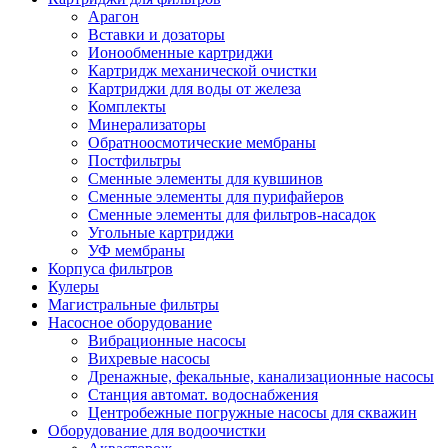
Арагон
Вставки и дозаторы
Ионообменные картриджи
Картридж механической очистки
Картриджи для воды от железа
Комплекты
Минерализаторы
Обратноосмотические мембраны
Постфильтры
Сменные элементы для кувшинов
Сменные элементы для пурифайеров
Сменные элементы для фильтров-насадок
Угольные картриджи
УФ мембраны
Корпуса фильтров
Кулеры
Магистральные фильтры
Насосное оборудование
Вибрационные насосы
Вихревые насосы
Дренажные, фекальные, канализационные насосы
Станция автомат. водоснабжения
Центробежные погружные насосы для скважин
Оборудование для водоочистки