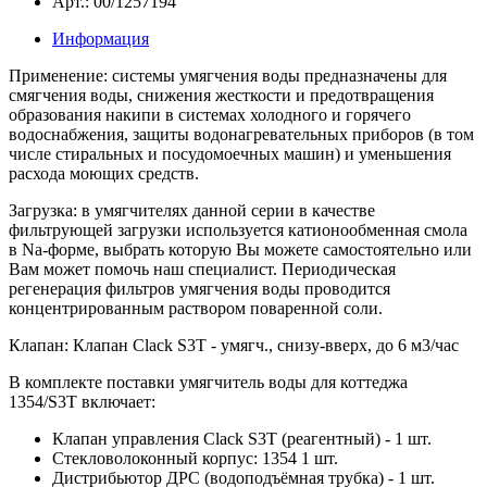
Арт.: 00/1257194
Информация
Применение:
системы умягчения воды предназначены для
смягчения воды, снижения жесткости и предотвращения
образования накипи в системах холодного и горячего
водоснабжения, защиты водонагревательных приборов (в том
числе стиральных и посудомоечных машин) и уменьшения
расхода моющих средств.
Загрузка:
в умягчителях данной серии в качестве
фильтрующей загрузки используется катионообменная смола
в Na-форме, выбрать которую Вы можете самостоятельно или
Вам может помочь наш специалист. Периодическая
регенерация фильтров умягчения воды проводится
концентрированным раствором поваренной соли.
Клапан:
Клапан Сlack S3T - умягч., снизу-вверх, до 6 м3/час
В комплекте поставки умягчитель воды для коттеджа
1354/S3T включает:
Клапан управления Clack S3T (реагентный) - 1 шт.
Стекловолоконный корпус: 1354 1 шт.
Дистрибьютор ДРС (водоподъёмная трубка) - 1 шт.