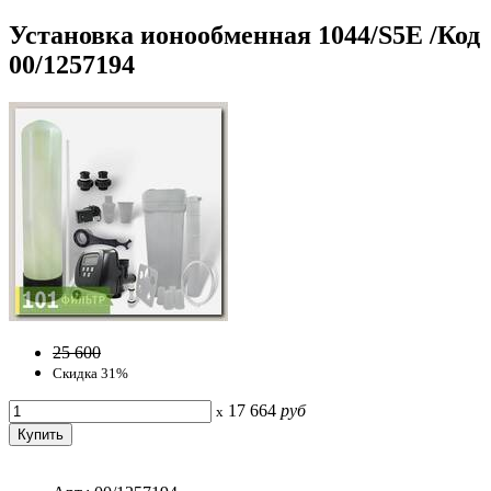
Установка ионообменная 1044/S5E /Код
00/1257194
25 600
Скидка 31%
17 664
руб
x