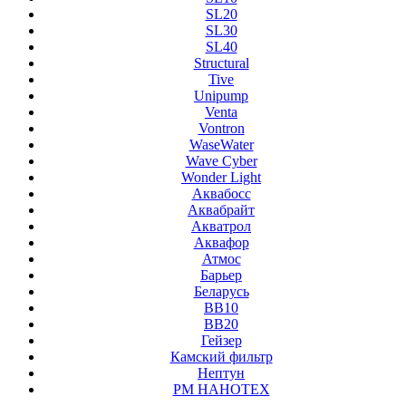
SL20
SL30
SL40
Structural
Tive
Unipump
Venta
Vontron
WaseWater
Wave Cyber
Wonder Light
Аквабосс
Аквабрайт
Акватрол
Аквафор
Атмос
Барьер
Беларусь
ВВ10
ВВ20
Гейзер
Камский фильтр
Нептун
РМ НАНОТЕХ