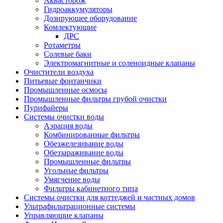
Аквасторож
Гидроаккумуляторы
Дозирующее оборудование
Комлектующие
ДРС
Ротаметры
Солевые баки
Электромагнитные и соленоидные клапаны
Очистители воздуха
Питьевые фонтанчики
Промышленные осмосы
Промышленные фильтры грубой очистки
Пурифайеры
Системы очистки воды
Аэрация воды
Комбинированные фильтры
Обезжелезивание воды
Обеззараживание воды
Промышленные фильтры
Угольные фильтры
Умягчение воды
Фильтры кабинетного типа
Системы очистки для коттеджей и частных домов
Ультрафильтрационные системы
Управляющие клапаны