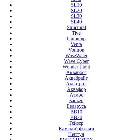
SL10
SL20
SL30
SL40
Structural
Tive
Unipump
Venta
Vontron
WaseWater
Wave Cyber
Wonder Light
Аквабосс
Аквабрайт
Акватрол
Аквафор
Атмос
Барьер
Беларусь
ВВ10
ВВ20
Гейзер
Камский фильтр
Нептун
РМ НАНОТЕХ