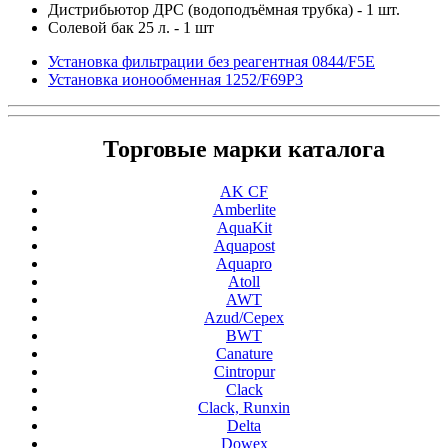
Дистрибьютор ДРС (водоподъёмная трубка) - 1 шт.
Солевой бак 25 л. - 1 шт
Установка фильтрации без реагентная 0844/F5Е
Установка ионообменная 1252/F69P3
Торговые марки каталога
AK CF
Amberlite
AquaKit
Aquapost
Aquapro
Atoll
AWT
Azud/Cepex
BWT
Canature
Cintropur
Clack
Clack, Runxin
Delta
Dowex