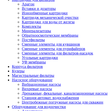
Арагон
Вставки и дозаторы
Ионообменные картриджи
Картридж механической очистки
Картриджи для воды от железа
Комплекты
Минерализаторы
Обратноосмотические мембраны
Постфильтры
Сменные элементы для кувшинов
Сменные элементы для пурифайеров
Сменные элементы для фильтров-насадок
Угольные картриджи
УФ мембраны
Корпуса фильтров
Кулеры
Магистральные фильтры
Насосное оборудование
Вибрационные насосы
Вихревые насосы
Дренажные, фекальные, канализационные насосы
Станция автомат. водоснабжения
Центробежные погружные насосы для скважин
Оборудование для водоочистки