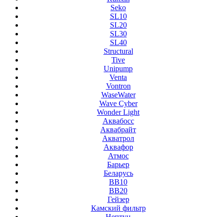
Seko
SL10
SL20
SL30
SL40
Structural
Tive
Unipump
Venta
Vontron
WaseWater
Wave Cyber
Wonder Light
Аквабосс
Аквабрайт
Акватрол
Аквафор
Атмос
Барьер
Беларусь
ВВ10
ВВ20
Гейзер
Камский фильтр
Нептун