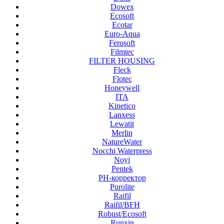
Dowex
Ecosoft
Ecotar
Euro-Aqua
Ferosoft
Filmtec
FILTER HOUSING
Fleck
Flotec
Honeywell
ITA
Kinetico
Lanxess
Lewatit
Merlin
NatureWater
Nocchi Waterpress
Noyi
Pentek
PH-корректор
Purolite
Raifil
Raifil/BFH
Robust/Ecosoft
Runxin