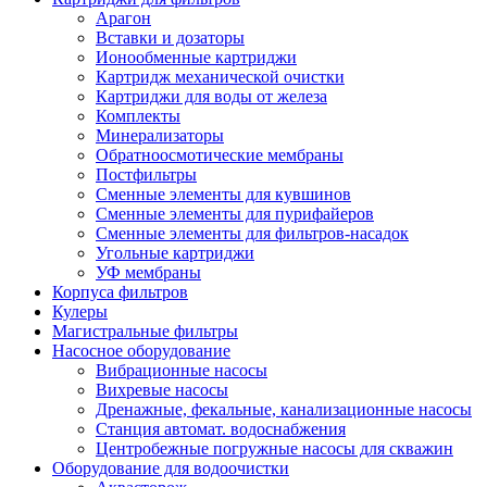
Арагон
Вставки и дозаторы
Ионообменные картриджи
Картридж механической очистки
Картриджи для воды от железа
Комплекты
Минерализаторы
Обратноосмотические мембраны
Постфильтры
Сменные элементы для кувшинов
Сменные элементы для пурифайеров
Сменные элементы для фильтров-насадок
Угольные картриджи
УФ мембраны
Корпуса фильтров
Кулеры
Магистральные фильтры
Насосное оборудование
Вибрационные насосы
Вихревые насосы
Дренажные, фекальные, канализационные насосы
Станция автомат. водоснабжения
Центробежные погружные насосы для скважин
Оборудование для водоочистки