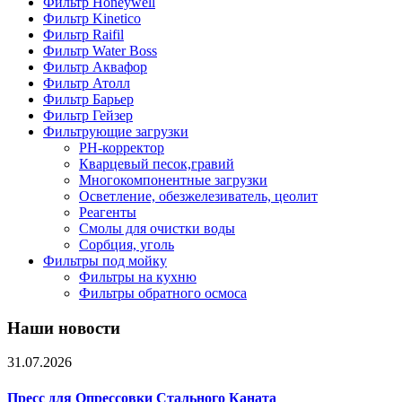
Фильтр Honeywell
Фильтр Kinetico
Фильтр Raifil
Фильтр Water Boss
Фильтр Аквафор
Фильтр Атолл
Фильтр Барьер
Фильтр Гейзер
Фильтрующие загрузки
PH-корректор
Кварцевый песок,гравий
Многокомпонентные загрузки
Осветление, обезжелезиватель, цеолит
Реагенты
Смолы для очистки воды
Сорбция, уголь
Фильтры под мойку
Фильтры на кухню
Фильтры обратного осмоса
Наши новости
31.07.2026
Пресс для Опрессовки Стального Каната