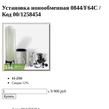
Установка ионообменная 0844/F64C /
Код 00/1258454
11 250
Скидка 12%
9 900
руб
x