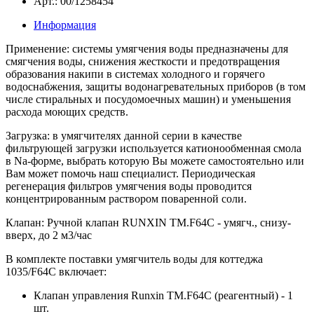
Арт.: 00/1258454
Информация
Применение:
системы умягчения воды предназначены для
смягчения воды, снижения жесткости и предотвращения
образования накипи в системах холодного и горячего
водоснабжения, защиты водонагревательных приборов (в том
числе стиральных и посудомоечных машин) и уменьшения
расхода моющих средств.
Загрузка:
в умягчителях данной серии в качестве
фильтрующей загрузки используется катионообменная смола
в Na-форме, выбрать которую Вы можете самостоятельно или
Вам может помочь наш специалист. Периодическая
регенерация фильтров умягчения воды проводится
концентрированным раствором поваренной соли.
Клапан:
Ручной клапан RUNXIN TM.F64C - умягч., снизу-
вверх, до 2 м3/час
В комплекте поставки умягчитель воды для коттеджа
1035/F64С включает:
Клапан управления Runxin TM.F64С (реагентный) - 1
шт.