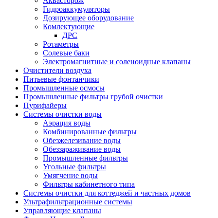
Аквасторож
Гидроаккумуляторы
Дозирующее оборудование
Комлектующие
ДРС
Ротаметры
Солевые баки
Электромагнитные и соленоидные клапаны
Очистители воздуха
Питьевые фонтанчики
Промышленные осмосы
Промышленные фильтры грубой очистки
Пурифайеры
Системы очистки воды
Аэрация воды
Комбинированные фильтры
Обезжелезивание воды
Обеззараживание воды
Промышленные фильтры
Угольные фильтры
Умягчение воды
Фильтры кабинетного типа
Системы очистки для коттеджей и частных домов
Ультрафильтрационные системы
Управляющие клапаны