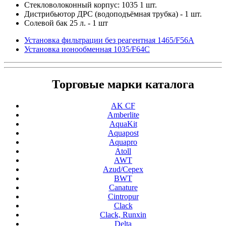
Стекловолоконный корпус: 1035 1 шт.
Дистрибьютор ДРС (водоподъёмная трубка) - 1 шт.
Солевой бак 25 л. - 1 шт
Установка фильтрации без реагентная 1465/F56A
Установка ионообменная 1035/F64C
Торговые марки каталога
AK CF
Amberlite
AquaKit
Aquapost
Aquapro
Atoll
AWT
Azud/Cepex
BWT
Canature
Cintropur
Clack
Clack, Runxin
Delta