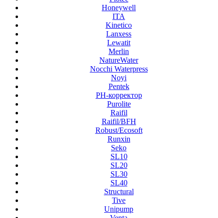
Honeywell
ITA
Kinetico
Lanxess
Lewatit
Merlin
NatureWater
Nocchi Waterpress
Noyi
Pentek
PH-корректор
Purolite
Raifil
Raifil/BFH
Robust/Ecosoft
Runxin
Seko
SL10
SL20
SL30
SL40
Structural
Tive
Unipump
Venta