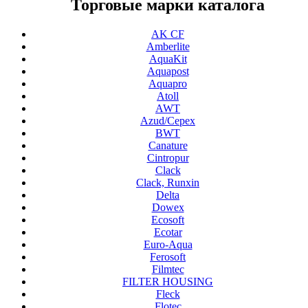
Торговые марки каталога
AK CF
Amberlite
AquaKit
Aquapost
Aquapro
Atoll
AWT
Azud/Cepex
BWT
Canature
Cintropur
Clack
Clack, Runxin
Delta
Dowex
Ecosoft
Ecotar
Euro-Aqua
Ferosoft
Filmtec
FILTER HOUSING
Fleck
Flotec