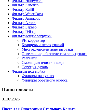
Фильтр Honeywell
Фильтр Kinetico
Фильтр Raifil
Фильтр Water Boss
Фильтр Аквафор
Фильтр Атолл
Фильтр Барьер
Фильтр Гейзер
Фильтрующие загрузки
PH-корректор
Кварцевый песок,гравий
Многокомпонентные загрузки
Осветление, обезжелезиватель, цеолит
Реагенты
Смолы для очистки воды
Сорбция, уголь
Фильтры под мойку
Фильтры на кухню
Фильтры обратного осмоса
Наши новости
31.07.2026
Пресс для Опрессовки Стального Каната