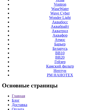
Vontron
WaseWater
Wave Cyber
Wonder Light
Аквабосс
Аквабрайт
Акватрол
Аквафор
Атмос
Барьер
Беларусь
ВВ10
ВВ20
Гейзер
Камский фильтр
Нептун
РМ НАНОТЕХ
Основные
страницы
Главная
Блог
Доставка
Оплата