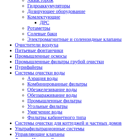
Аквасторож
Гидроаккумуляторы
Дозирующее оборудование
Комлектующие
ДРС
Ротаметры
Солевые баки
Электромагнитные и соленоидные клапаны
Очистители воздуха
Питьевые фонтанчики
Промышленные осмосы
Промышленные фильтры грубой очистки
Пурифайеры
Системы очистки воды
Аэрация воды
Комбинированные фильтры
Обезжелезивание воды
Обеззараживание воды
Промышленные фильтры
Угольные фильтры
Умягчение воды
Фильтры кабинетного типа
Системы очистки для коттеджей и частных домов
Ультрафильтрационные системы
Управляющие клапаны