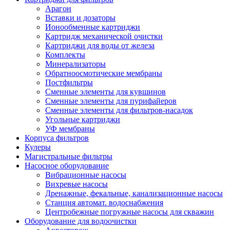
Арагон
Вставки и дозаторы
Ионообменные картриджи
Картридж механической очистки
Картриджи для воды от железа
Комплекты
Минерализаторы
Обратноосмотические мембраны
Постфильтры
Сменные элементы для кувшинов
Сменные элементы для пурифайеров
Сменные элементы для фильтров-насадок
Угольные картриджи
УФ мембраны
Корпуса фильтров
Кулеры
Магистральные фильтры
Насосное оборудование
Вибрационные насосы
Вихревые насосы
Дренажные, фекальные, канализационные насосы
Станция автомат. водоснабжения
Центробежные погружные насосы для скважин
Оборудование для водоочистки