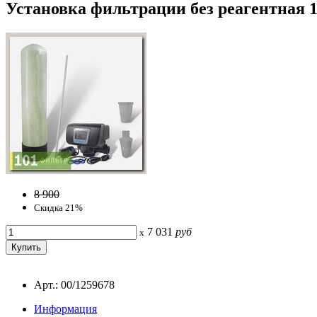
Установка фильтрации без реагентная 1
8 900
Скидка 21%
7 031
руб
x
Арт.: 00/1259678
Информация