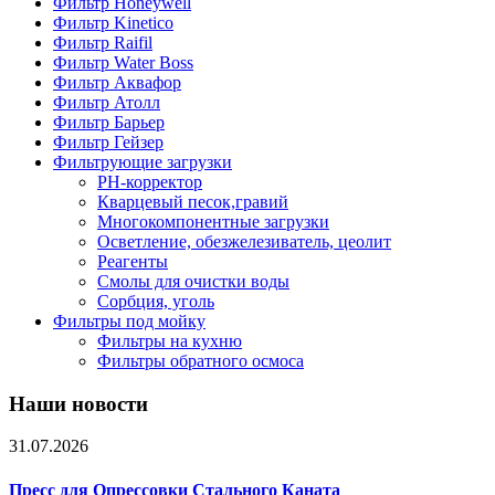
Фильтр Honeywell
Фильтр Kinetico
Фильтр Raifil
Фильтр Water Boss
Фильтр Аквафор
Фильтр Атолл
Фильтр Барьер
Фильтр Гейзер
Фильтрующие загрузки
PH-корректор
Кварцевый песок,гравий
Многокомпонентные загрузки
Осветление, обезжелезиватель, цеолит
Реагенты
Смолы для очистки воды
Сорбция, уголь
Фильтры под мойку
Фильтры на кухню
Фильтры обратного осмоса
Наши новости
31.07.2026
Пресс для Опрессовки Стального Каната