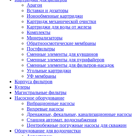
Арагон
Вставки и дозаторы
Ионообменные картриджи
Картридж механической очистки
Картриджи для воды от железа
Комплекты
Минерализаторы
Обратноосмотические мембраны
Постфильтры
Сменные элементы для кувшинов
Сменные элементы для пурифайеров
Сменные элементы для фильтров-насадок
Угольные картриджи
УФ мембраны
Корпуса фильтров
Кулеры
Магистральные фильтры
Насосное оборудование
Вибрационные насосы
Вихревые насосы
Дренажные, фекальные, канализационные насосы
Станция автомат. водоснабжения
Центробежные погружные насосы для скважин
Оборудование для водоочистки