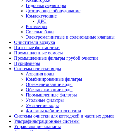
Аквасторож
Гидроаккумуляторы
Дозирующее оборудование
Комлектующие
ДРС
Ротаметры
Солевые баки
Электромагнитные и соленоидные клапаны
Очистители воздуха
Питьевые фонтанчики
Промышленные осмосы
Промышленные фильтры грубой очистки
Пурифайеры
Системы очистки воды
Аэрация воды
Комбинированные фильтры
Обезжелезивание воды
Обеззараживание воды
Промышленные фильтры
Угольные фильтры
Умягчение воды
Фильтры кабинетного типа
Системы очистки для коттеджей и частных домов
Ультрафильтрационные системы
Управляющие клапаны