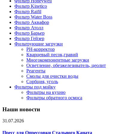
Фильтр Honeywell
Фильтр Kinetico
Фильтр Raifil
Фильтр Water Boss
Фильтр Аквафор
Фильтр Атолл
Фильтр Барьер
Фильтр Гейзер
Фильтрующие загрузки
PH-корректор
Кварцевый песок,гравий
Многокомпонентные загрузки
Осветление, обезжелезиватель, цеолит
Реагенты
Смолы для очистки воды
Сорбция, уголь
Фильтры под мойку
Фильтры на кухню
Фильтры обратного осмоса
Наши новости
31.07.2026
Пресс для Опрессовки Стального Каната