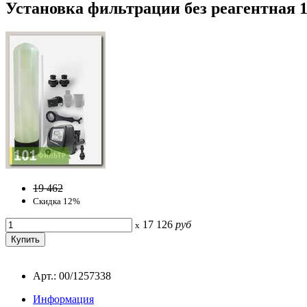
Установка фильтрации без реагентная 1
19 462
Скидка 12%
17 126
руб
x
Арт.: 00/1257338
Информация