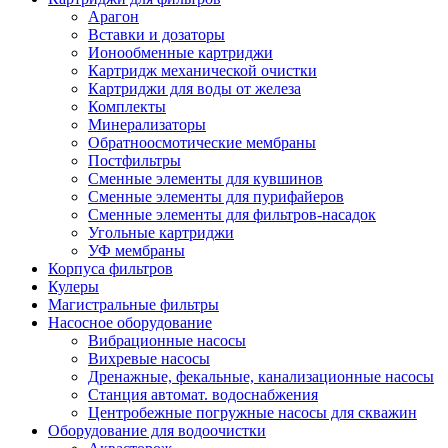
Арагон
Вставки и дозаторы
Ионообменные картриджи
Картридж механической очистки
Картриджи для воды от железа
Комплекты
Минерализаторы
Обратноосмотические мембраны
Постфильтры
Сменные элементы для кувшинов
Сменные элементы для пурифайеров
Сменные элементы для фильтров-насадок
Угольные картриджи
УФ мембраны
Корпуса фильтров
Кулеры
Магистральные фильтры
Насосное оборудование
Вибрационные насосы
Вихревые насосы
Дренажные, фекальные, канализационные насосы
Станция автомат. водоснабжения
Центробежные погружные насосы для скважин
Оборудование для водоочистки