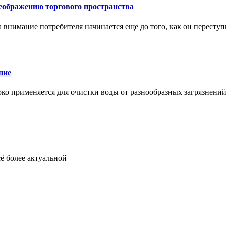
еображению торгового пространства
внимание потребителя начинается еще до того, как он переступ
ние
око применяется для очистки воды от разнообразных загрязнени
ё более актуальной