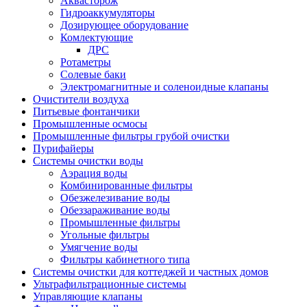
Аквасторож
Гидроаккумуляторы
Дозирующее оборудование
Комлектующие
ДРС
Ротаметры
Солевые баки
Электромагнитные и соленоидные клапаны
Очистители воздуха
Питьевые фонтанчики
Промышленные осмосы
Промышленные фильтры грубой очистки
Пурифайеры
Системы очистки воды
Аэрация воды
Комбинированные фильтры
Обезжелезивание воды
Обеззараживание воды
Промышленные фильтры
Угольные фильтры
Умягчение воды
Фильтры кабинетного типа
Системы очистки для коттеджей и частных домов
Ультрафильтрационные системы
Управляющие клапаны