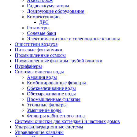
Аквасторож
Гидроаккумуляторы
Дозирующее оборудование
Комлектующие
ДРС
Ротаметры
Солевые баки
Электромагнитные и соленоидные клапаны
Очистители воздуха
Питьевые фонтанчики
Промышленные осмосы
Промышленные фильтры грубой очистки
Пурифайеры
Системы очистки воды
Аэрация воды
Комбинированные фильтры
Обезжелезивание воды
Обеззараживание воды
Промышленные фильтры
Угольные фильтры
Умягчение воды
Фильтры кабинетного типа
Системы очистки для коттеджей и частных домов
Ультрафильтрационные системы
Управляющие клапаны