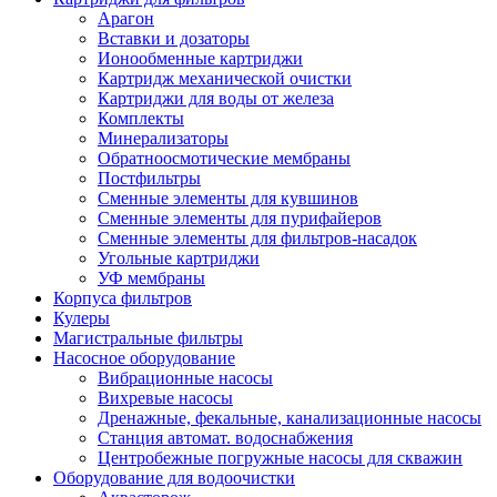
Арагон
Вставки и дозаторы
Ионообменные картриджи
Картридж механической очистки
Картриджи для воды от железа
Комплекты
Минерализаторы
Обратноосмотические мембраны
Постфильтры
Сменные элементы для кувшинов
Сменные элементы для пурифайеров
Сменные элементы для фильтров-насадок
Угольные картриджи
УФ мембраны
Корпуса фильтров
Кулеры
Магистральные фильтры
Насосное оборудование
Вибрационные насосы
Вихревые насосы
Дренажные, фекальные, канализационные насосы
Станция автомат. водоснабжения
Центробежные погружные насосы для скважин
Оборудование для водоочистки