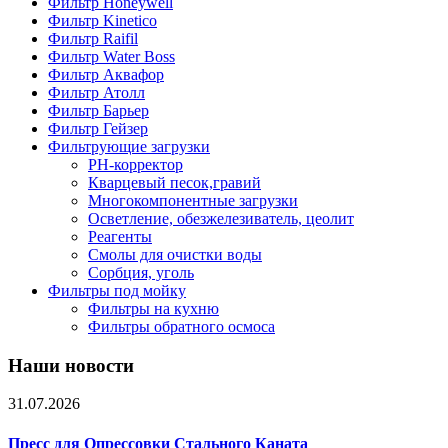
Фильтр Honeywell
Фильтр Kinetico
Фильтр Raifil
Фильтр Water Boss
Фильтр Аквафор
Фильтр Атолл
Фильтр Барьер
Фильтр Гейзер
Фильтрующие загрузки
PH-корректор
Кварцевый песок,гравий
Многокомпонентные загрузки
Осветление, обезжелезиватель, цеолит
Реагенты
Смолы для очистки воды
Сорбция, уголь
Фильтры под мойку
Фильтры на кухню
Фильтры обратного осмоса
Наши новости
31.07.2026
Пресс для Опрессовки Стального Каната