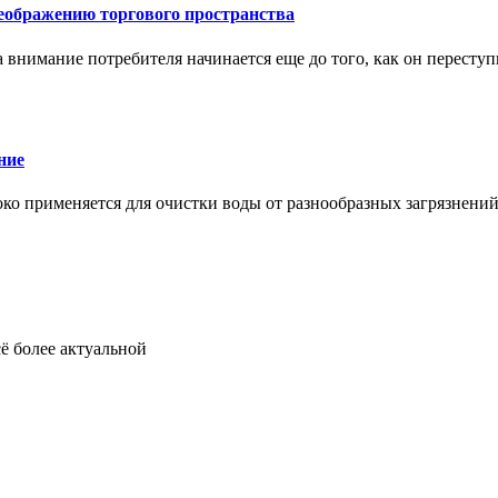
еображению торгового пространства
внимание потребителя начинается еще до того, как он переступ
ние
око применяется для очистки воды от разнообразных загрязнени
ё более актуальной