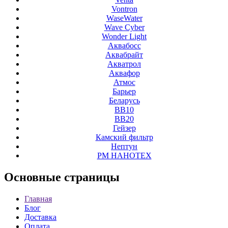
Vontron
WaseWater
Wave Cyber
Wonder Light
Аквабосс
Аквабрайт
Акватрол
Аквафор
Атмос
Барьер
Беларусь
ВВ10
ВВ20
Гейзер
Камский фильтр
Нептун
РМ НАНОТЕХ
Основные
страницы
Главная
Блог
Доставка
Оплата