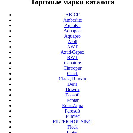
Торговые марки каталога
AK CF
Amberlite
AquaKit
Aquapost
Aquapro
Atoll
AWT
Azud/Cepex
BWT
Canature
Cintropur
Clack
Clack, Runxin
Delta
Dowex
Ecosoft
Ecotar
Euro-Aqua
Ferosoft
Filmtec
FILTER HOUSING
Fleck
Flotec