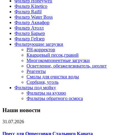
Фильтр Honeywell
Фильтр Kinetico
Фильтр Raifil
Фильтр Water Boss
Фильтр Аквафор
Фильтр Атолл
Фильтр Барьер
Фильтр Гейзер
Фильтрующие загрузки
PH-корректор
Кварцевый песок,гравий
Многокомпонентные загрузки
Осветление, обезжелезиватель, цеолит
Реагенты
Смолы для очистки воды
Сорбция, уголь
Фильтры под мойку
Фильтры на кухню
Фильтры обратного осмоса
Наши новости
31.07.2026
Пресс для Опрессовки Стального Каната