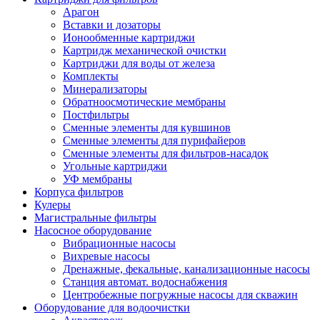
Арагон
Вставки и дозаторы
Ионообменные картриджи
Картридж механической очистки
Картриджи для воды от железа
Комплекты
Минерализаторы
Обратноосмотические мембраны
Постфильтры
Сменные элементы для кувшинов
Сменные элементы для пурифайеров
Сменные элементы для фильтров-насадок
Угольные картриджи
УФ мембраны
Корпуса фильтров
Кулеры
Магистральные фильтры
Насосное оборудование
Вибрационные насосы
Вихревые насосы
Дренажные, фекальные, канализационные насосы
Станция автомат. водоснабжения
Центробежные погружные насосы для скважин
Оборудование для водоочистки