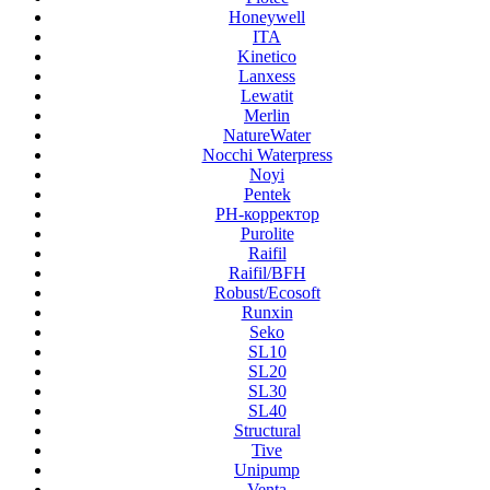
Honeywell
ITA
Kinetico
Lanxess
Lewatit
Merlin
NatureWater
Nocchi Waterpress
Noyi
Pentek
PH-корректор
Purolite
Raifil
Raifil/BFH
Robust/Ecosoft
Runxin
Seko
SL10
SL20
SL30
SL40
Structural
Tive
Unipump
Venta