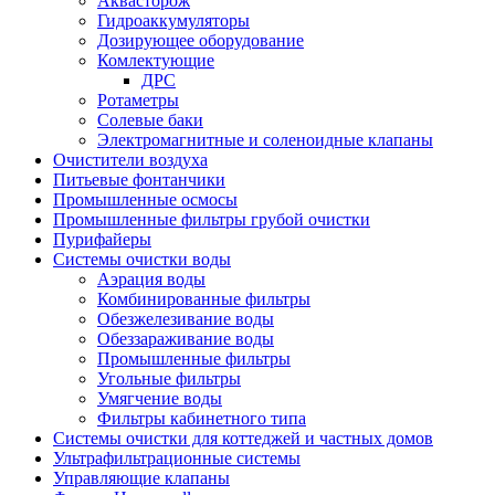
Аквасторож
Гидроаккумуляторы
Дозирующее оборудование
Комлектующие
ДРС
Ротаметры
Солевые баки
Электромагнитные и соленоидные клапаны
Очистители воздуха
Питьевые фонтанчики
Промышленные осмосы
Промышленные фильтры грубой очистки
Пурифайеры
Системы очистки воды
Аэрация воды
Комбинированные фильтры
Обезжелезивание воды
Обеззараживание воды
Промышленные фильтры
Угольные фильтры
Умягчение воды
Фильтры кабинетного типа
Системы очистки для коттеджей и частных домов
Ультрафильтрационные системы
Управляющие клапаны