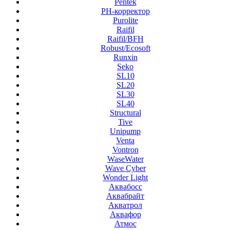
Pentek
PH-корректор
Purolite
Raifil
Raifil/BFH
Robust/Ecosoft
Runxin
Seko
SL10
SL20
SL30
SL40
Structural
Tive
Unipump
Venta
Vontron
WaseWater
Wave Cyber
Wonder Light
Аквабосс
Аквабрайт
Акватрол
Аквафор
Атмос