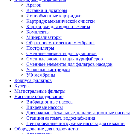
Арагон
Вставки и дозаторы
Ионообменные картриджи
Картридж механической очистки
Картриджи для воды от железа
Комплекты
Минерализаторы
Обратноосмотические мембраны
Постфильтры
Сменные элементы для кувшинов
Сменные элементы для пурифайеров
Сменные элементы для фильтров-насадок
Угольные картриджи
УФ мембраны
Корпуса фильтров
Кулеры
Магистральные фильтры
Насосное оборудование
Вибрационные насосы
Вихревые насосы
Дренажные, фекальные, канализационные насосы
Станция автомат. водоснабжения
Центробежные погружные насосы для скважин
Оборудование для водоочистки