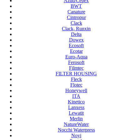
Azud/Cepex
BWT
Canature
Cintropur
Clack
Clack, Runxin
Delta
Dowex
Ecosoft
Ecotar
Euro-Aqua
Ferosoft
Filmtec
FILTER HOUSING
Fleck
Flotec
Honeywell
ITA
Kinetico
Lanxess
Lewatit
Merlin
NatureWater
Nocchi Waterpress
Noyi