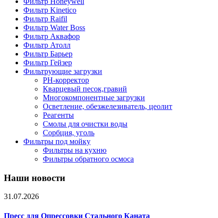
Фильтр Honeywell
Фильтр Kinetico
Фильтр Raifil
Фильтр Water Boss
Фильтр Аквафор
Фильтр Атолл
Фильтр Барьер
Фильтр Гейзер
Фильтрующие загрузки
PH-корректор
Кварцевый песок,гравий
Многокомпонентные загрузки
Осветление, обезжелезиватель, цеолит
Реагенты
Смолы для очистки воды
Сорбция, уголь
Фильтры под мойку
Фильтры на кухню
Фильтры обратного осмоса
Наши новости
31.07.2026
Пресс для Опрессовки Стального Каната