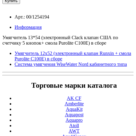
Арт.: 00/1254194
Информация
Умягчитель 13*54 (электронный Сlack клапан США по
счетчику 5 кнопок+ смола Purolite C100Е) в сборе
Умягчитель 12x52 (электронный клапан Runxin + смола
Purolite C100Е) в сборе
Система умягчения WiseWater Nord кабинетного типа
Торговые марки каталога
AK CF
Amberlite
AquaKit
Aquapost
Aquapro
Atoll
AWT