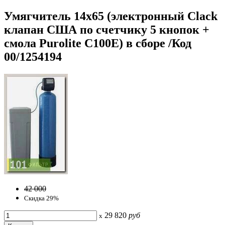
Умягчитель 14x65 (электронный Сlack
клапан США по счетчику 5 кнопок +
смола Purolite C100Е) в сборе /Код
00/1254194
42 000
Скидка 29%
29 820
руб
x