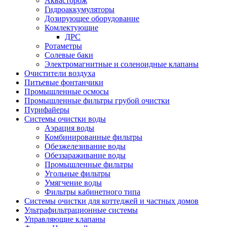
Аквасторож
Гидроаккумуляторы
Дозирующее оборудование
Комлектующие
ДРС
Ротаметры
Солевые баки
Электромагнитные и соленоидные клапаны
Очистители воздуха
Питьевые фонтанчики
Промышленные осмосы
Промышленные фильтры грубой очистки
Пурифайеры
Системы очистки воды
Аэрация воды
Комбинированные фильтры
Обезжелезивание воды
Обеззараживание воды
Промышленные фильтры
Угольные фильтры
Умягчение воды
Фильтры кабинетного типа
Системы очистки для коттеджей и частных домов
Ультрафильтрационные системы
Управляющие клапаны