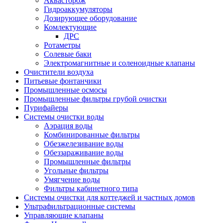
Аквасторож
Гидроаккумуляторы
Дозирующее оборудование
Комлектующие
ДРС
Ротаметры
Солевые баки
Электромагнитные и соленоидные клапаны
Очистители воздуха
Питьевые фонтанчики
Промышленные осмосы
Промышленные фильтры грубой очистки
Пурифайеры
Системы очистки воды
Аэрация воды
Комбинированные фильтры
Обезжелезивание воды
Обеззараживание воды
Промышленные фильтры
Угольные фильтры
Умягчение воды
Фильтры кабинетного типа
Системы очистки для коттеджей и частных домов
Ультрафильтрационные системы
Управляющие клапаны