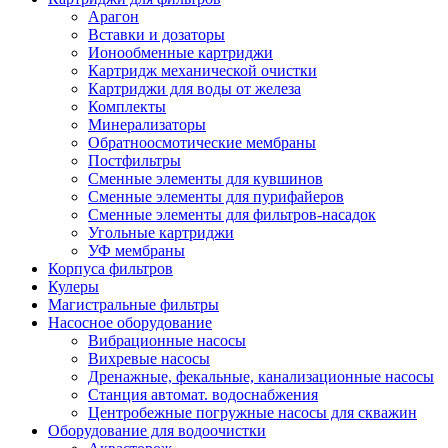
Арагон
Вставки и дозаторы
Ионообменные картриджи
Картридж механической очистки
Картриджи для воды от железа
Комплекты
Минерализаторы
Обратноосмотические мембраны
Постфильтры
Сменные элементы для кувшинов
Сменные элементы для пурифайеров
Сменные элементы для фильтров-насадок
Угольные картриджи
УФ мембраны
Корпуса фильтров
Кулеры
Магистральные фильтры
Насосное оборудование
Вибрационные насосы
Вихревые насосы
Дренажные, фекальные, канализационные насосы
Станция автомат. водоснабжения
Центробежные погружные насосы для скважин
Оборудование для водоочистки