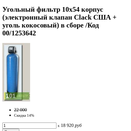
Угольный фильтр 10x54 корпус
(электронный клапан Clack CША +
уголь кокосовый) в сборе /Код
00/1253642
22 000
Скидка 14%
18 920
руб
x