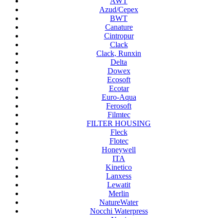
AWT
Azud/Cepex
BWT
Canature
Cintropur
Clack
Clack, Runxin
Delta
Dowex
Ecosoft
Ecotar
Euro-Aqua
Ferosoft
Filmtec
FILTER HOUSING
Fleck
Flotec
Honeywell
ITA
Kinetico
Lanxess
Lewatit
Merlin
NatureWater
Nocchi Waterpress