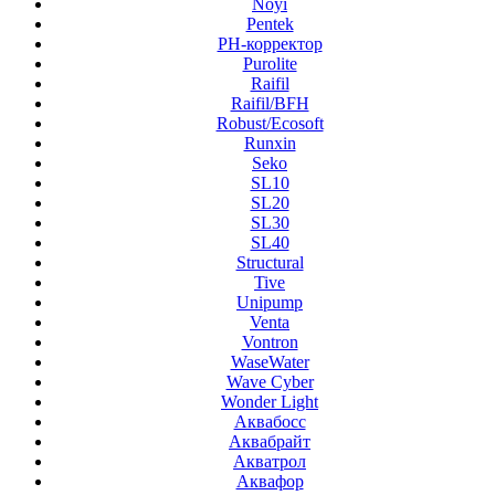
Noyi
Pentek
PH-корректор
Purolite
Raifil
Raifil/BFH
Robust/Ecosoft
Runxin
Seko
SL10
SL20
SL30
SL40
Structural
Tive
Unipump
Venta
Vontron
WaseWater
Wave Cyber
Wonder Light
Аквабосс
Аквабрайт
Акватрол
Аквафор