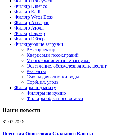
Фильтр Honeywell
Фильтр Kinetico
Фильтр Raifil
Фильтр Water Boss
Фильтр Аквафор
Фильтр Атолл
Фильтр Барьер
Фильтр Гейзер
Фильтрующие загрузки
PH-корректор
Кварцевый песок,гравий
Многокомпонентные загрузки
Осветление, обезжелезиватель, цеолит
Реагенты
Смолы для очистки воды
Сорбция, уголь
Фильтры под мойку
Фильтры на кухню
Фильтры обратного осмоса
Наши новости
31.07.2026
Пресс для Опрессовки Стального Каната