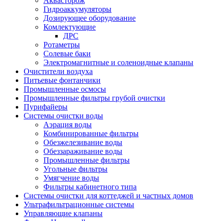
Аквасторож
Гидроаккумуляторы
Дозирующее оборудование
Комлектующие
ДРС
Ротаметры
Солевые баки
Электромагнитные и соленоидные клапаны
Очистители воздуха
Питьевые фонтанчики
Промышленные осмосы
Промышленные фильтры грубой очистки
Пурифайеры
Системы очистки воды
Аэрация воды
Комбинированные фильтры
Обезжелезивание воды
Обеззараживание воды
Промышленные фильтры
Угольные фильтры
Умягчение воды
Фильтры кабинетного типа
Системы очистки для коттеджей и частных домов
Ультрафильтрационные системы
Управляющие клапаны