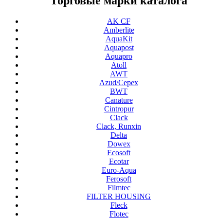
Торговые марки каталога
AK CF
Amberlite
AquaKit
Aquapost
Aquapro
Atoll
AWT
Azud/Cepex
BWT
Canature
Cintropur
Clack
Clack, Runxin
Delta
Dowex
Ecosoft
Ecotar
Euro-Aqua
Ferosoft
Filmtec
FILTER HOUSING
Fleck
Flotec