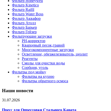
Фильтр Honeywell
Фильтр Kinetico
Фильтр Raifil
Фильтр Water Boss
Фильтр Аквафор
Фильтр Атолл
Фильтр Барьер
Фильтр Гейзер
Фильтрующие загрузки
PH-корректор
Кварцевый песок,гравий
Многокомпонентные загрузки
Осветление, обезжелезиватель, цеолит
Реагенты
Смолы для очистки воды
Сорбция, уголь
Фильтры под мойку
Фильтры на кухню
Фильтры обратного осмоса
Наши новости
31.07.2026
Пресс для Опрессовки Стального Каната