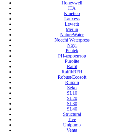
Honeywell
ITA
Kinetico
Lanxess
Lewatit
Merlin
NatureWater
Nocchi Waterpress
Noyi
Pentek
PH-корректор
Purolite
Raifil
Raifil/BFH
Robust/Ecosoft
Runxin
Seko
SL10
SL20
SL30
SL40
Structural
Tive
Unipump
Venta