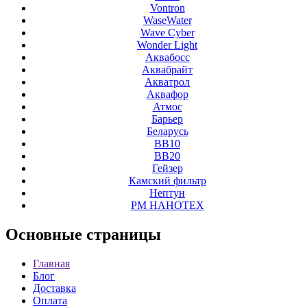
Vontron
WaseWater
Wave Cyber
Wonder Light
Аквабосс
Аквабрайт
Акватрол
Аквафор
Атмос
Барьер
Беларусь
ВВ10
ВВ20
Гейзер
Камский фильтр
Нептун
РМ НАНОТЕХ
Основные
страницы
Главная
Блог
Доставка
Оплата