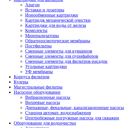
Арагон
Вставки и дозаторы
Ионообменные картриджи
Картридж механической очистки
Картриджи для воды от железа
Комплекты
Минерализаторы
Обратноосмотические мембраны
Постфильтры
Сменные элементы для кувшинов
Сменные элементы для пурифайеров
Сменные элементы для фильтров-насадок
Угольные картриджи
УФ мембраны
Корпуса фильтров
Кулеры
Магистральные фильтры
Насосное оборудование
Вибрационные насосы
Вихревые насосы
Дренажные, фекальные, канализационные насосы
Станция автомат. водоснабжения
Центробежные погружные насосы для скважин
Оборудование для водоочистки