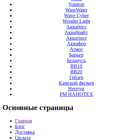
Vontron
WaseWater
Wave Cyber
Wonder Light
Аквабосс
Аквабрайт
Акватрол
Аквафор
Атмос
Барьер
Беларусь
ВВ10
ВВ20
Гейзер
Камский фильтр
Нептун
РМ НАНОТЕХ
Основные
страницы
Главная
Блог
Доставка
Оплата