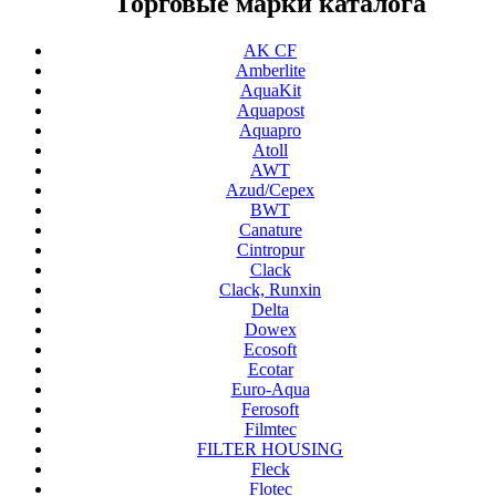
Торговые марки каталога
AK CF
Amberlite
AquaKit
Aquapost
Aquapro
Atoll
AWT
Azud/Cepex
BWT
Canature
Cintropur
Clack
Clack, Runxin
Delta
Dowex
Ecosoft
Ecotar
Euro-Aqua
Ferosoft
Filmtec
FILTER HOUSING
Fleck
Flotec