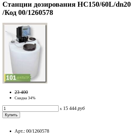
Станции дозирования HC150/60L/dn20
/Код 00/1260578
23 400
Скидка 34%
15 444
руб
x
Арт.: 00/1260578