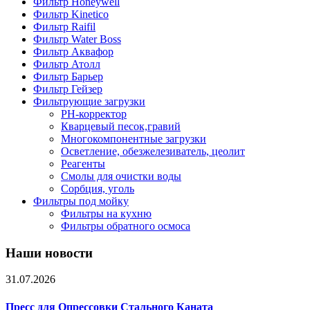
Фильтр Honeywell
Фильтр Kinetico
Фильтр Raifil
Фильтр Water Boss
Фильтр Аквафор
Фильтр Атолл
Фильтр Барьер
Фильтр Гейзер
Фильтрующие загрузки
PH-корректор
Кварцевый песок,гравий
Многокомпонентные загрузки
Осветление, обезжелезиватель, цеолит
Реагенты
Смолы для очистки воды
Сорбция, уголь
Фильтры под мойку
Фильтры на кухню
Фильтры обратного осмоса
Наши новости
31.07.2026
Пресс для Опрессовки Стального Каната