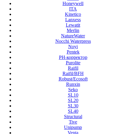
Honeywell
ITA
Kinetico
Lanxess
Lewatit
Merlin
NatureWater
Nocchi Waterpress
Noyi
Pentek
PH-корректор
Purolite
Raifil
Raifil/BFH
Robust/Ecosoft
Runxin
Seko
SL10
SL20
SL30
SL40
Structural
Tive
Unipump
Venta