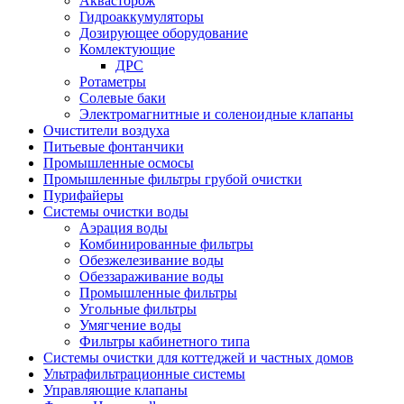
Аквасторож
Гидроаккумуляторы
Дозирующее оборудование
Комлектующие
ДРС
Ротаметры
Солевые баки
Электромагнитные и соленоидные клапаны
Очистители воздуха
Питьевые фонтанчики
Промышленные осмосы
Промышленные фильтры грубой очистки
Пурифайеры
Системы очистки воды
Аэрация воды
Комбинированные фильтры
Обезжелезивание воды
Обеззараживание воды
Промышленные фильтры
Угольные фильтры
Умягчение воды
Фильтры кабинетного типа
Системы очистки для коттеджей и частных домов
Ультрафильтрационные системы
Управляющие клапаны