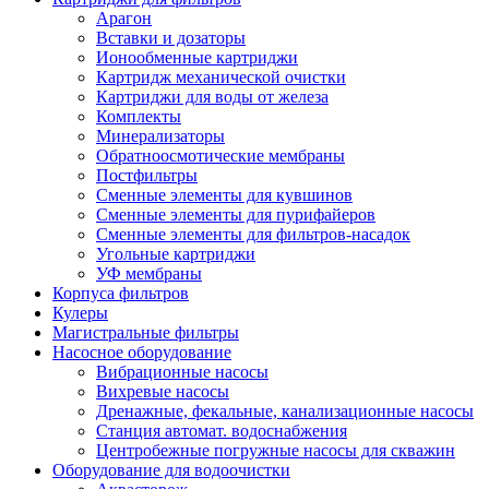
Арагон
Вставки и дозаторы
Ионообменные картриджи
Картридж механической очистки
Картриджи для воды от железа
Комплекты
Минерализаторы
Обратноосмотические мембраны
Постфильтры
Сменные элементы для кувшинов
Сменные элементы для пурифайеров
Сменные элементы для фильтров-насадок
Угольные картриджи
УФ мембраны
Корпуса фильтров
Кулеры
Магистральные фильтры
Насосное оборудование
Вибрационные насосы
Вихревые насосы
Дренажные, фекальные, канализационные насосы
Станция автомат. водоснабжения
Центробежные погружные насосы для скважин
Оборудование для водоочистки