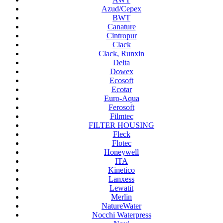
Azud/Cepex
BWT
Canature
Cintropur
Clack
Clack, Runxin
Delta
Dowex
Ecosoft
Ecotar
Euro-Aqua
Ferosoft
Filmtec
FILTER HOUSING
Fleck
Flotec
Honeywell
ITA
Kinetico
Lanxess
Lewatit
Merlin
NatureWater
Nocchi Waterpress