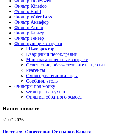
Фильтр Honeywell
Фильтр Kinetico
Фильтр Raifil
Фильтр Water Boss
Фильтр Аквафор
Фильтр Атолл
Фильтр Барьер
Фильтр Гейзер
Фильтрующие загрузки
PH-корректор
Кварцевый песок,гравий
Многокомпонентные загрузки
Осветление, обезжелезиватель, цеолит
Реагенты
Смолы для очистки воды
Сорбция, уголь
Фильтры под мойку
Фильтры на кухню
Фильтры обратного осмоса
Наши новости
31.07.2026
Пресс для Опрессовки Стального Каната