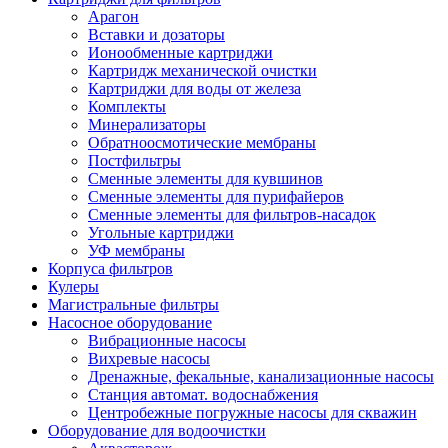
Арагон
Вставки и дозаторы
Ионообменные картриджи
Картридж механической очистки
Картриджи для воды от железа
Комплекты
Минерализаторы
Обратноосмотические мембраны
Постфильтры
Сменные элементы для кувшинов
Сменные элементы для пурифайеров
Сменные элементы для фильтров-насадок
Угольные картриджи
УФ мембраны
Корпуса фильтров
Кулеры
Магистральные фильтры
Насосное оборудование
Вибрационные насосы
Вихревые насосы
Дренажные, фекальные, канализационные насосы
Станция автомат. водоснабжения
Центробежные погружные насосы для скважин
Оборудование для водоочистки