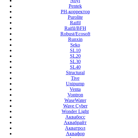
Noyi
Pentek
PH-корректор
Purolite
Raifil
Raifil/BFH
Robust/Ecosoft
Runxin
Seko
SL10
SL20
SL30
SL40
Structural
Tive
Unipump
Venta
Vontron
WaseWater
Wave Cyber
Wonder Light
Аквабосс
Аквабрайт
Акватрол
Аквафор