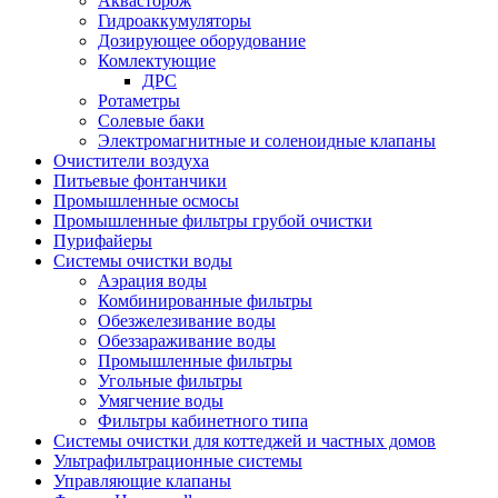
Аквасторож
Гидроаккумуляторы
Дозирующее оборудование
Комлектующие
ДРС
Ротаметры
Солевые баки
Электромагнитные и соленоидные клапаны
Очистители воздуха
Питьевые фонтанчики
Промышленные осмосы
Промышленные фильтры грубой очистки
Пурифайеры
Системы очистки воды
Аэрация воды
Комбинированные фильтры
Обезжелезивание воды
Обеззараживание воды
Промышленные фильтры
Угольные фильтры
Умягчение воды
Фильтры кабинетного типа
Системы очистки для коттеджей и частных домов
Ультрафильтрационные системы
Управляющие клапаны