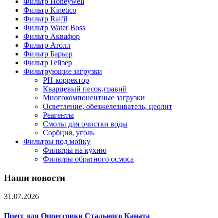
Фильтр Honeywell
Фильтр Kinetico
Фильтр Raifil
Фильтр Water Boss
Фильтр Аквафор
Фильтр Атолл
Фильтр Барьер
Фильтр Гейзер
Фильтрующие загрузки
PH-корректор
Кварцевый песок,гравий
Многокомпонентные загрузки
Осветление, обезжелезиватель, цеолит
Реагенты
Смолы для очистки воды
Сорбция, уголь
Фильтры под мойку
Фильтры на кухню
Фильтры обратного осмоса
Наши новости
31.07.2026
Пресс для Опрессовки Стального Каната