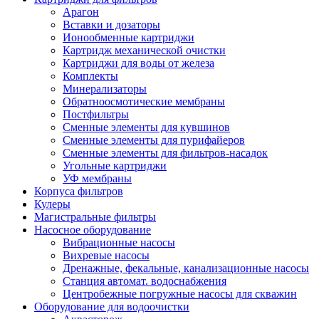
Арагон
Вставки и дозаторы
Ионообменные картриджи
Картридж механической очистки
Картриджи для воды от железа
Комплекты
Минерализаторы
Обратноосмотические мембраны
Постфильтры
Сменные элементы для кувшинов
Сменные элементы для пурифайеров
Сменные элементы для фильтров-насадок
Угольные картриджи
УФ мембраны
Корпуса фильтров
Кулеры
Магистральные фильтры
Насосное оборудование
Вибрационные насосы
Вихревые насосы
Дренажные, фекальные, канализационные насосы
Станция автомат. водоснабжения
Центробежные погружные насосы для скважин
Оборудование для водоочистки