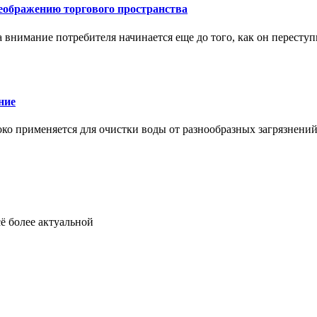
еображению торгового пространства
внимание потребителя начинается еще до того, как он переступ
ние
око применяется для очистки воды от разнообразных загрязнени
ё более актуальной