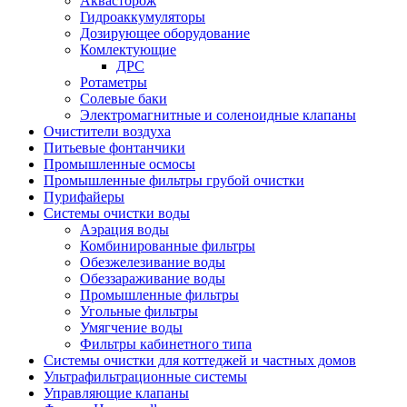
Аквасторож
Гидроаккумуляторы
Дозирующее оборудование
Комлектующие
ДРС
Ротаметры
Солевые баки
Электромагнитные и соленоидные клапаны
Очистители воздуха
Питьевые фонтанчики
Промышленные осмосы
Промышленные фильтры грубой очистки
Пурифайеры
Системы очистки воды
Аэрация воды
Комбинированные фильтры
Обезжелезивание воды
Обеззараживание воды
Промышленные фильтры
Угольные фильтры
Умягчение воды
Фильтры кабинетного типа
Системы очистки для коттеджей и частных домов
Ультрафильтрационные системы
Управляющие клапаны