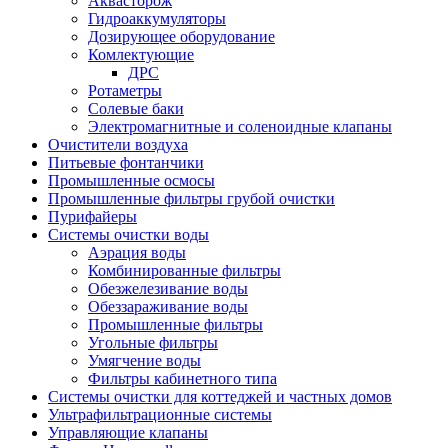
Аквасторож
Гидроаккумуляторы
Дозирующее оборудование
Комлектующие
ДРС
Ротаметры
Солевые баки
Электромагнитные и соленоидные клапаны
Очистители воздуха
Питьевые фонтанчики
Промышленные осмосы
Промышленные фильтры грубой очистки
Пурифайеры
Системы очистки воды
Аэрация воды
Комбинированные фильтры
Обезжелезивание воды
Обеззараживание воды
Промышленные фильтры
Угольные фильтры
Умягчение воды
Фильтры кабинетного типа
Системы очистки для коттеджей и частных домов
Ультрафильтрационные системы
Управляющие клапаны