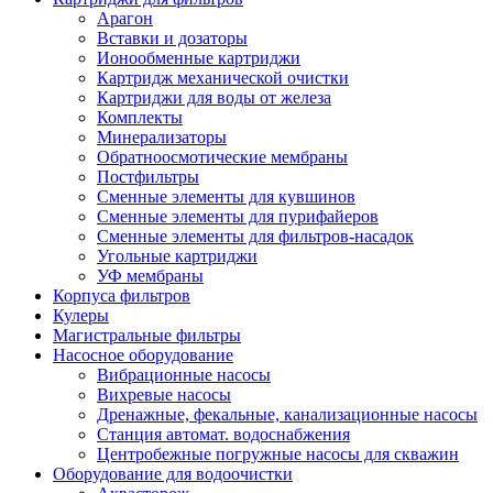
Арагон
Вставки и дозаторы
Ионообменные картриджи
Картридж механической очистки
Картриджи для воды от железа
Комплекты
Минерализаторы
Обратноосмотические мембраны
Постфильтры
Сменные элементы для кувшинов
Сменные элементы для пурифайеров
Сменные элементы для фильтров-насадок
Угольные картриджи
УФ мембраны
Корпуса фильтров
Кулеры
Магистральные фильтры
Насосное оборудование
Вибрационные насосы
Вихревые насосы
Дренажные, фекальные, канализационные насосы
Станция автомат. водоснабжения
Центробежные погружные насосы для скважин
Оборудование для водоочистки