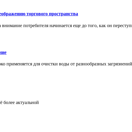
еображению торгового пространства
внимание потребителя начинается еще до того, как он переступ
ние
око применяется для очистки воды от разнообразных загрязнени
ё более актуальной