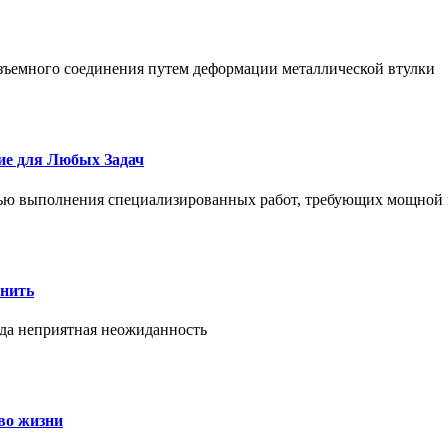
азъемного соединения путем деформации металлической втулки
ие для Любых Задач
тью выполнения специализированных работ, требующих мощной 
онить
гда неприятная неожиданность
во жизни