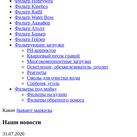
Фильтр Honeywell
Фильтр Kinetico
Фильтр Raifil
Фильтр Water Boss
Фильтр Аквафор
Фильтр Атолл
Фильтр Барьер
Фильтр Гейзер
Фильтрующие загрузки
PH-корректор
Кварцевый песок,гравий
Многокомпонентные загрузки
Осветление, обезжелезиватель, цеолит
Реагенты
Смолы для очистки воды
Сорбция, уголь
Фильтры под мойку
Фильтры на кухню
Фильтры обратного осмоса
Какие
бывают маркизы
.
Наши новости
31.07.2026