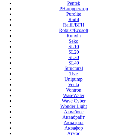
Pentek
PH-корректор
Purolite
Raifil
Raifil/BFH
Robust/Ecosoft
Runxin
Seko
SL10
SL20
SL30
SL40
Structural
Tive
Unipump
Venta
Vontron
WaseWater
Wave Cyber
Wonder Light
Аквабосс
Аквабрайт
Акватрол
Аквафор
Атмос