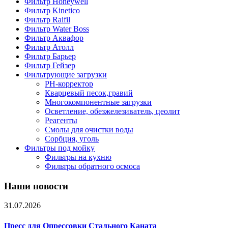
Фильтр Honeywell
Фильтр Kinetico
Фильтр Raifil
Фильтр Water Boss
Фильтр Аквафор
Фильтр Атолл
Фильтр Барьер
Фильтр Гейзер
Фильтрующие загрузки
PH-корректор
Кварцевый песок,гравий
Многокомпонентные загрузки
Осветление, обезжелезиватель, цеолит
Реагенты
Смолы для очистки воды
Сорбция, уголь
Фильтры под мойку
Фильтры на кухню
Фильтры обратного осмоса
Наши новости
31.07.2026
Пресс для Опрессовки Стального Каната