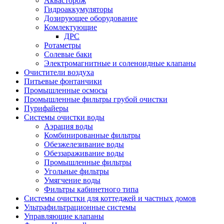
Аквасторож
Гидроаккумуляторы
Дозирующее оборудование
Комлектующие
ДРС
Ротаметры
Солевые баки
Электромагнитные и соленоидные клапаны
Очистители воздуха
Питьевые фонтанчики
Промышленные осмосы
Промышленные фильтры грубой очистки
Пурифайеры
Системы очистки воды
Аэрация воды
Комбинированные фильтры
Обезжелезивание воды
Обеззараживание воды
Промышленные фильтры
Угольные фильтры
Умягчение воды
Фильтры кабинетного типа
Системы очистки для коттеджей и частных домов
Ультрафильтрационные системы
Управляющие клапаны