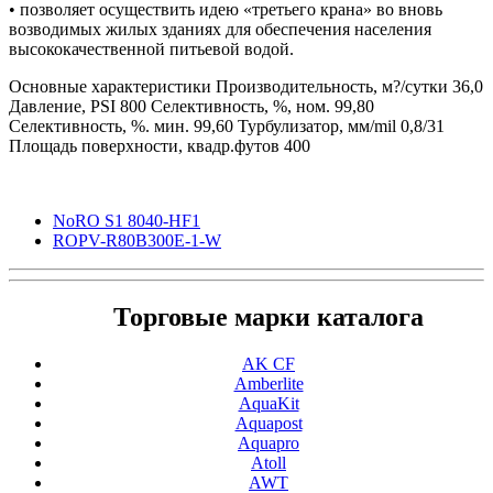
• позволяет осуществить идею «третьего крана» во вновь
возводимых жилых зданиях для обеспечения населения
высококачественной питьевой водой.
Основные характеристики
Производительность, м?/сутки
36,0
Давление, PSI
800
Селективность, %, ном.
99,80
Селективность, %. мин.
99,60
Турбулизатор, мм/mil
0,8/31
Площадь поверхности, квадр.футов
400
NoRO S1 8040-HF1
ROPV-R80B300E-1-W
Торговые марки каталога
AK CF
Amberlite
AquaKit
Aquapost
Aquapro
Atoll
AWT