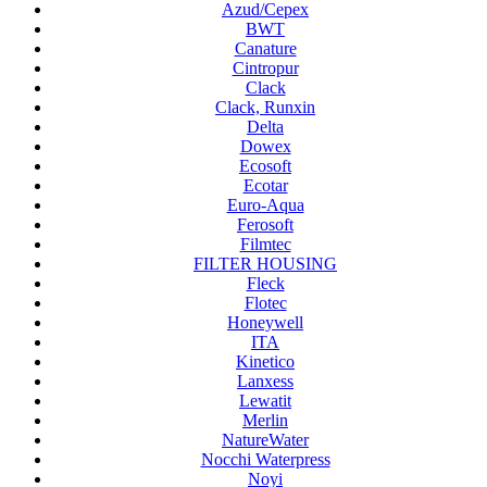
Azud/Cepex
BWT
Canature
Cintropur
Clack
Clack, Runxin
Delta
Dowex
Ecosoft
Ecotar
Euro-Aqua
Ferosoft
Filmtec
FILTER HOUSING
Fleck
Flotec
Honeywell
ITA
Kinetico
Lanxess
Lewatit
Merlin
NatureWater
Nocchi Waterpress
Noyi