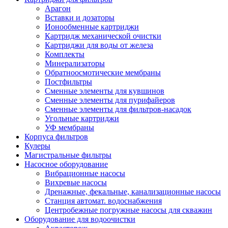
Арагон
Вставки и дозаторы
Ионообменные картриджи
Картридж механической очистки
Картриджи для воды от железа
Комплекты
Минерализаторы
Обратноосмотические мембраны
Постфильтры
Сменные элементы для кувшинов
Сменные элементы для пурифайеров
Сменные элементы для фильтров-насадок
Угольные картриджи
УФ мембраны
Корпуса фильтров
Кулеры
Магистральные фильтры
Насосное оборудование
Вибрационные насосы
Вихревые насосы
Дренажные, фекальные, канализационные насосы
Станция автомат. водоснабжения
Центробежные погружные насосы для скважин
Оборудование для водоочистки