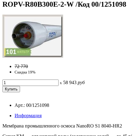
ROPV-R80B300E-2-W /Код 00/1251098
72 770
Скидка 19%
58 943
руб
x
Арт.: 00/1251098
Информация
Мембрана промышленного осмоса NanoRO S1 8040-HR2