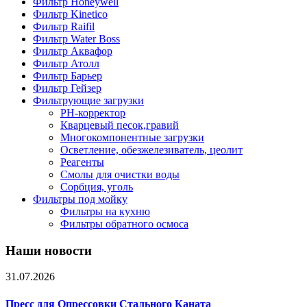
Фильтр Honeywell
Фильтр Kinetico
Фильтр Raifil
Фильтр Water Boss
Фильтр Аквафор
Фильтр Атолл
Фильтр Барьер
Фильтр Гейзер
Фильтрующие загрузки
PH-корректор
Кварцевый песок,гравий
Многокомпонентные загрузки
Осветление, обезжелезиватель, цеолит
Реагенты
Смолы для очистки воды
Сорбция, уголь
Фильтры под мойку
Фильтры на кухню
Фильтры обратного осмоса
Наши новости
31.07.2026
Пресс для Опрессовки Стального Каната