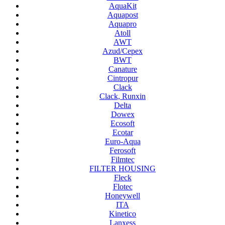
AquaKit
Aquapost
Aquapro
Atoll
AWT
Azud/Cepex
BWT
Canature
Cintropur
Clack
Clack, Runxin
Delta
Dowex
Ecosoft
Ecotar
Euro-Aqua
Ferosoft
Filmtec
FILTER HOUSING
Fleck
Flotec
Honeywell
ITA
Kinetico
Lanxess