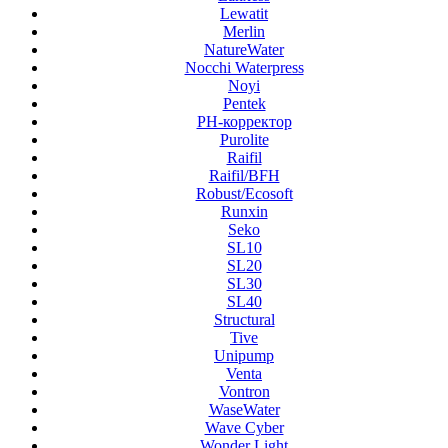
Lewatit
Merlin
NatureWater
Nocchi Waterpress
Noyi
Pentek
PH-корректор
Purolite
Raifil
Raifil/BFH
Robust/Ecosoft
Runxin
Seko
SL10
SL20
SL30
SL40
Structural
Tive
Unipump
Venta
Vontron
WaseWater
Wave Cyber
Wonder Light