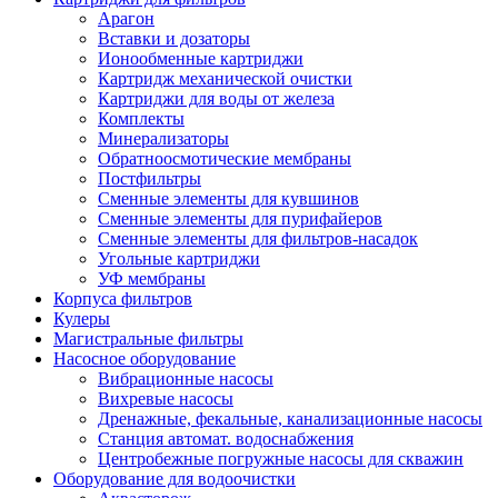
Арагон
Вставки и дозаторы
Ионообменные картриджи
Картридж механической очистки
Картриджи для воды от железа
Комплекты
Минерализаторы
Обратноосмотические мембраны
Постфильтры
Сменные элементы для кувшинов
Сменные элементы для пурифайеров
Сменные элементы для фильтров-насадок
Угольные картриджи
УФ мембраны
Корпуса фильтров
Кулеры
Магистральные фильтры
Насосное оборудование
Вибрационные насосы
Вихревые насосы
Дренажные, фекальные, канализационные насосы
Станция автомат. водоснабжения
Центробежные погружные насосы для скважин
Оборудование для водоочистки