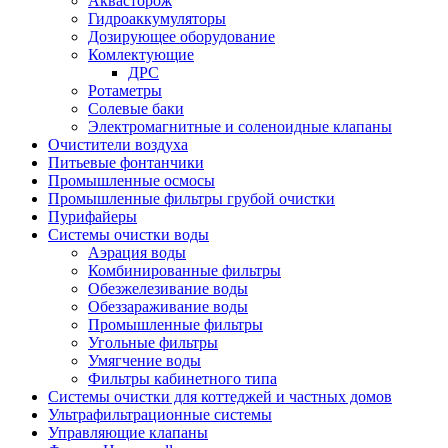
Аквасторож
Гидроаккумуляторы
Дозирующее оборудование
Комлектующие
ДРС
Ротаметры
Солевые баки
Электромагнитные и соленоидные клапаны
Очистители воздуха
Питьевые фонтанчики
Промышленные осмосы
Промышленные фильтры грубой очистки
Пурифайеры
Системы очистки воды
Аэрация воды
Комбинированные фильтры
Обезжелезивание воды
Обеззараживание воды
Промышленные фильтры
Угольные фильтры
Умягчение воды
Фильтры кабинетного типа
Системы очистки для коттеджей и частных домов
Ультрафильтрационные системы
Управляющие клапаны