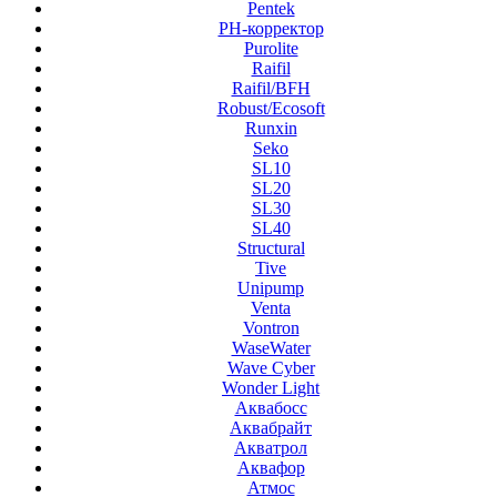
Pentek
PH-корректор
Purolite
Raifil
Raifil/BFH
Robust/Ecosoft
Runxin
Seko
SL10
SL20
SL30
SL40
Structural
Tive
Unipump
Venta
Vontron
WaseWater
Wave Cyber
Wonder Light
Аквабосс
Аквабрайт
Акватрол
Аквафор
Атмос