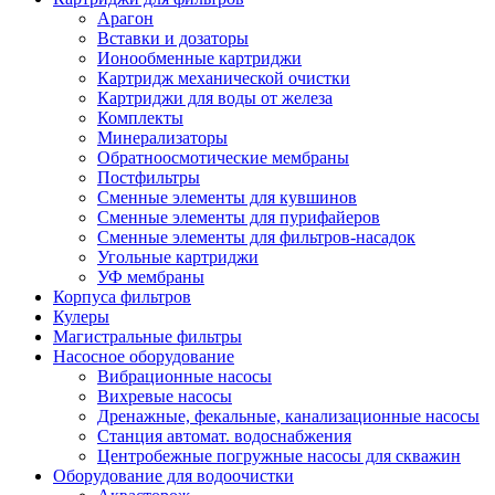
Арагон
Вставки и дозаторы
Ионообменные картриджи
Картридж механической очистки
Картриджи для воды от железа
Комплекты
Минерализаторы
Обратноосмотические мембраны
Постфильтры
Сменные элементы для кувшинов
Сменные элементы для пурифайеров
Сменные элементы для фильтров-насадок
Угольные картриджи
УФ мембраны
Корпуса фильтров
Кулеры
Магистральные фильтры
Насосное оборудование
Вибрационные насосы
Вихревые насосы
Дренажные, фекальные, канализационные насосы
Станция автомат. водоснабжения
Центробежные погружные насосы для скважин
Оборудование для водоочистки