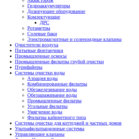
Аквасторож
Гидроаккумуляторы
Дозирующее оборудование
Комлектующие
ДРС
Ротаметры
Солевые баки
Электромагнитные и соленоидные клапаны
Очистители воздуха
Питьевые фонтанчики
Промышленные осмосы
Промышленные фильтры грубой очистки
Пурифайеры
Системы очистки воды
Аэрация воды
Комбинированные фильтры
Обезжелезивание воды
Обеззараживание воды
Промышленные фильтры
Угольные фильтры
Умягчение воды
Фильтры кабинетного типа
Системы очистки для коттеджей и частных домов
Ультрафильтрационные системы
Управляющие клапаны