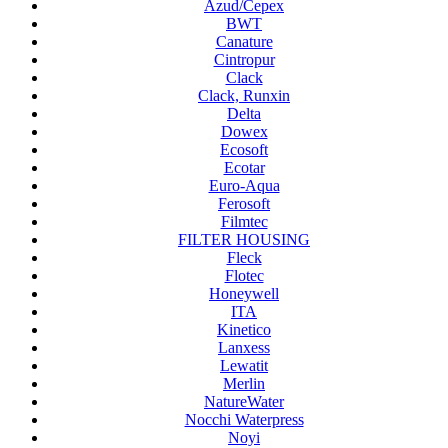
Azud/Cepex
BWT
Canature
Cintropur
Clack
Clack, Runxin
Delta
Dowex
Ecosoft
Ecotar
Euro-Aqua
Ferosoft
Filmtec
FILTER HOUSING
Fleck
Flotec
Honeywell
ITA
Kinetico
Lanxess
Lewatit
Merlin
NatureWater
Nocchi Waterpress
Noyi