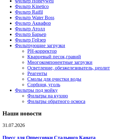
Фильтр Honeywell
Фильтр Kinetico
Фильтр Raifil
Фильтр Water Boss
Фильтр Аквафор
Фильтр Атолл
Фильтр Барьер
Фильтр Гейзер
Фильтрующие загрузки
PH-корректор
Кварцевый песок,гравий
Многокомпонентные загрузки
Осветление, обезжелезиватель, цеолит
Реагенты
Смолы для очистки воды
Сорбция, уголь
Фильтры под мойку
Фильтры на кухню
Фильтры обратного осмоса
Наши новости
31.07.2026
Пресс для Опрессовки Стального Каната