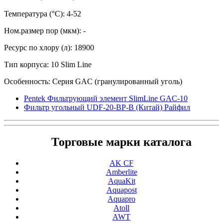
Температура (°С): 4-52
Ном.размер пор (мкм): -
Ресурс по хлору (л): 18900
Тип корпуса: 10 Slim Line
Особенность: Серия GAC (гранулированный уголь)
Pentek Фильтрующий элемент SlimLine GAC-10
Фильтр угольный UDF-20-BP-B (Китай) Райфил
Торговые марки каталога
AK CF
Amberlite
AquaKit
Aquapost
Aquapro
Atoll
AWT