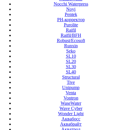
Nocchi Waterpress
Noyi
Pentek
PH-корректор
Purolite
Raifil
Raifil/BFH
Robust/Ecosoft
Runxin
Seko
SL10
SL20
SL30
SL40
Structural
Tive
Unipump
Venta
Vontron
WaseWater
Wave Cyber
Wonder Light
Аквабосс
Аквабрайт
Акватрол