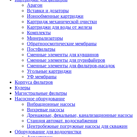
Арагон
Вставки и дозаторы
Ионообменные картриджи
Картридж механической очистки
Картриджи для воды от железа
Комплекты
Минерализаторы
Обратноосмотические мембраны
Постфильтры
Сменные элементы для кувшинов
Сменные элементы для пурифайеров
Сменные элементы для фильтров-насадок
Угольные картриджи
УФ мембраны
Корпуса фильтров
Кулеры
Магистральные фильтры
Насосное оборудование
Вибрационные насосы
Вихревые насосы
Дренажные, фекальные, канализационные насосы
Станция автомат. водоснабжения
Центробежные погружные насосы для скважин
Оборудование для водоочистки