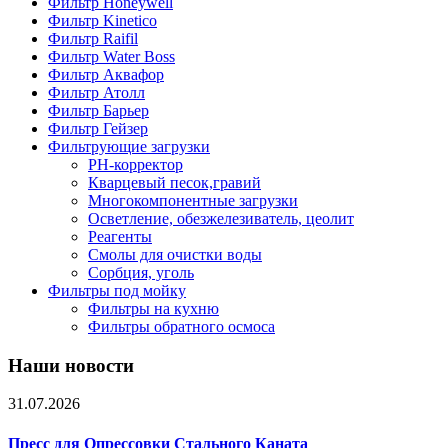
Фильтр Honeywell
Фильтр Kinetico
Фильтр Raifil
Фильтр Water Boss
Фильтр Аквафор
Фильтр Атолл
Фильтр Барьер
Фильтр Гейзер
Фильтрующие загрузки
PH-корректор
Кварцевый песок,гравий
Многокомпонентные загрузки
Осветление, обезжелезиватель, цеолит
Реагенты
Смолы для очистки воды
Сорбция, уголь
Фильтры под мойку
Фильтры на кухню
Фильтры обратного осмоса
Наши новости
31.07.2026
Пресс для Опрессовки Стального Каната