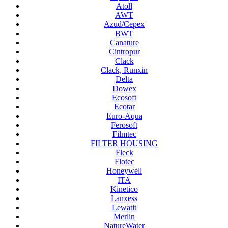
Atoll
AWT
Azud/Cepex
BWT
Canature
Cintropur
Clack
Clack, Runxin
Delta
Dowex
Ecosoft
Ecotar
Euro-Aqua
Ferosoft
Filmtec
FILTER HOUSING
Fleck
Flotec
Honeywell
ITA
Kinetico
Lanxess
Lewatit
Merlin
NatureWater