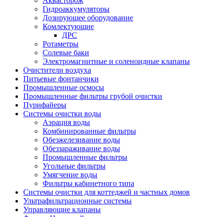
Аквасторож
Гидроаккумуляторы
Дозирующее оборудование
Комлектующие
ДРС
Ротаметры
Солевые баки
Электромагнитные и соленоидные клапаны
Очистители воздуха
Питьевые фонтанчики
Промышленные осмосы
Промышленные фильтры грубой очистки
Пурифайеры
Системы очистки воды
Аэрация воды
Комбинированные фильтры
Обезжелезивание воды
Обеззараживание воды
Промышленные фильтры
Угольные фильтры
Умягчение воды
Фильтры кабинетного типа
Системы очистки для коттеджей и частных домов
Ультрафильтрационные системы
Управляющие клапаны