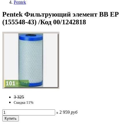
Pentek
Pentek Фильтрующий элемент BB EP
(155548-43) /Код 00/1242818
3 325
Скидка 11%
2 959
руб
x