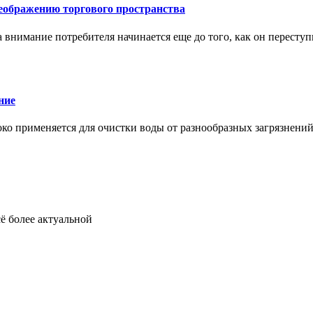
еображению торгового пространства
внимание потребителя начинается еще до того, как он переступ
ние
око применяется для очистки воды от разнообразных загрязнени
ё более актуальной