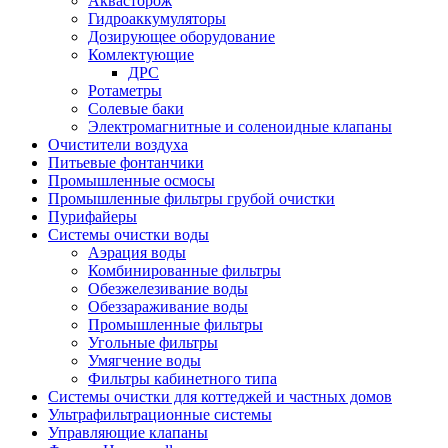
Аквасторож
Гидроаккумуляторы
Дозирующее оборудование
Комлектующие
ДРС
Ротаметры
Солевые баки
Электромагнитные и соленоидные клапаны
Очистители воздуха
Питьевые фонтанчики
Промышленные осмосы
Промышленные фильтры грубой очистки
Пурифайеры
Системы очистки воды
Аэрация воды
Комбинированные фильтры
Обезжелезивание воды
Обеззараживание воды
Промышленные фильтры
Угольные фильтры
Умягчение воды
Фильтры кабинетного типа
Системы очистки для коттеджей и частных домов
Ультрафильтрационные системы
Управляющие клапаны