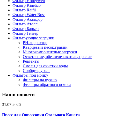
Фильтр Honeywell
Фильтр Kinetico
Фильтр Raifil
Фильтр Water Boss
Фильтр Аквафор
Фильтр Атолл
Фильтр Барьер
Фильтр Гейзер
Фильтрующие загрузки
PH-корректор
Кварцевый песок,гравий
Многокомпонентные загрузки
Осветление, обезжелезиватель, цеолит
Реагенты
Смолы для очистки воды
Сорбция, уголь
Фильтры под мойку
Фильтры на кухню
Фильтры обратного осмоса
Наши новости
31.07.2026
Пресс для Опрессовки Стального Каната