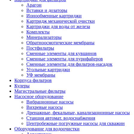
Арагон
Вставки и дозаторы
Ионообменные картриджи
Картридж механической очистки
Картриджи для воды от железа
Комплекты
Минерализаторы
Обратноосмотические мембраны
Постфильтры
Сменные элементы для кувшинов
Сменные элементы для пурифайеров
Сменные элементы для фильтров-насадок
Угольные картриджи
УФ мембраны
Корпуса фильтров
Кулеры
Магистральные фильтры
Насосное оборудование
Вибрационные насосы
Вихревые насосы
Дренажные, фекальные, канализационные насосы
Станция автомат. водоснабжения
Центробежные погружные насосы для скважин
Оборудование для водоочистки