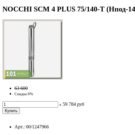
NOCCHI SCM 4 PLUS 75/140-T (Hпод-140м
63 600
Скидка 6%
59 784
руб
x
Арт.: 00/1247966