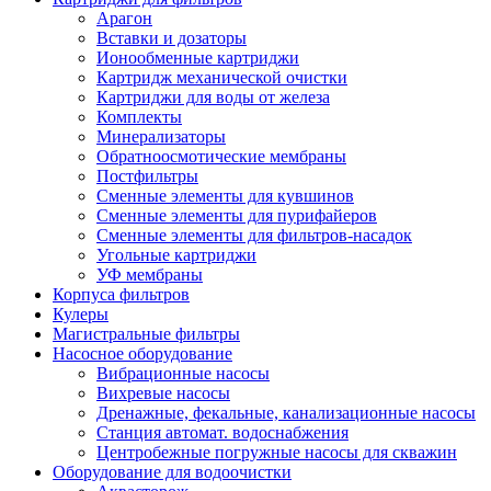
Арагон
Вставки и дозаторы
Ионообменные картриджи
Картридж механической очистки
Картриджи для воды от железа
Комплекты
Минерализаторы
Обратноосмотические мембраны
Постфильтры
Сменные элементы для кувшинов
Сменные элементы для пурифайеров
Сменные элементы для фильтров-насадок
Угольные картриджи
УФ мембраны
Корпуса фильтров
Кулеры
Магистральные фильтры
Насосное оборудование
Вибрационные насосы
Вихревые насосы
Дренажные, фекальные, канализационные насосы
Станция автомат. водоснабжения
Центробежные погружные насосы для скважин
Оборудование для водоочистки