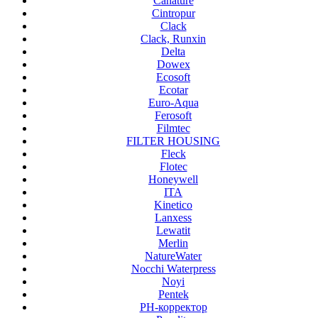
Canature
Cintropur
Clack
Clack, Runxin
Delta
Dowex
Ecosoft
Ecotar
Euro-Aqua
Ferosoft
Filmtec
FILTER HOUSING
Fleck
Flotec
Honeywell
ITA
Kinetico
Lanxess
Lewatit
Merlin
NatureWater
Nocchi Waterpress
Noyi
Pentek
PH-корректор