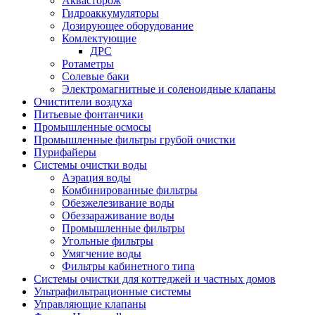
Аквасторож
Гидроаккумуляторы
Дозирующее оборудование
Комлектующие
ДРС
Ротаметры
Солевые баки
Электромагнитные и соленоидные клапаны
Очистители воздуха
Питьевые фонтанчики
Промышленные осмосы
Промышленные фильтры грубой очистки
Пурифайеры
Системы очистки воды
Аэрация воды
Комбинированные фильтры
Обезжелезивание воды
Обеззараживание воды
Промышленные фильтры
Угольные фильтры
Умягчение воды
Фильтры кабинетного типа
Системы очистки для коттеджей и частных домов
Ультрафильтрационные системы
Управляющие клапаны