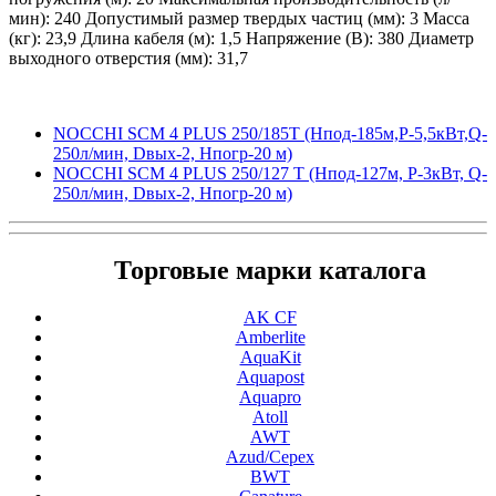
мин): 240
Допустимый размер твердых частиц (мм): 3
Масса
(кг): 23,9
Длина кабеля (м): 1,5
Напряжение (В): 380
Диаметр
выходного отверстия (мм): 31,7
NOCCHI SCM 4 PLUS 250/185T (Hпод-185м,P-5,5кВт,Q-
250л/мин, Dвых-2, Hпогр-20 м)
NOCCHI SCM 4 PLUS 250/127 T (Hпод-127м, P-3кВт, Q-
250л/мин, Dвых-2, Hпогр-20 м)
Торговые марки каталога
AK CF
Amberlite
AquaKit
Aquapost
Aquapro
Atoll
AWT
Azud/Cepex
BWT