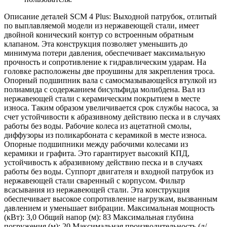
Описание деталей SCM 4 Plus:
Выходной патрубок, отлитый
по выплавляемой модели из нержавеющей стали, имеет
двойной конический контур со встроенным обратным
клапаном. Эта конструкция позволяет уменьшить до
минимума потери давления, обеспечивает максимальную
прочность и сопротивление к гидравлическим ударам. На
головке расположены две проушины для закрепления троса.
Опорный подшипник вала с самосмазывающейся втулкой из
полиамида с содержанием бисульфида молибдена. Вал из
нержавеющей стали с керамическим покрытием в месте
износа. Таким образом увеличивается срок службы насоса, за
счет устойчивости к абразивному действию песка и в случаях
работы без воды.
Рабочие колеса из ацетатной смолы,
диффузоры из поликарбоната с керамикой в месте износа.
Опорные подшипники между рабочими колесами из
керамики и графита. Это гарантирует высокий КПД,
устойчивость к абразивному действию песка и в случаях
работы без воды.
Суппорт двигателя и входной патрубок из
нержавеющей стали сваренный с корпусом. Фильтр
всасывания из нержавеющей стали. Эта конструкция
обеспечивает высокое сопротивление нагрузкам, вызванным
давлением и уменьшает вибрации.
Максимальная мощность
(кВт): 3,0
Общий напор (м): 83
Максимальная глубина
погружения (м): 20
Максимальная производительность (л/