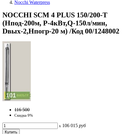
Nocchi Waterpress
NOCCHI SCM 4 PLUS 150/200-T
(Hпод-200м, P-4кВт,Q-150л/мин,
Dвых-2,Hпогр-20 м) /Код 00/1248002
116 500
Скидка 9%
106 015
руб
x