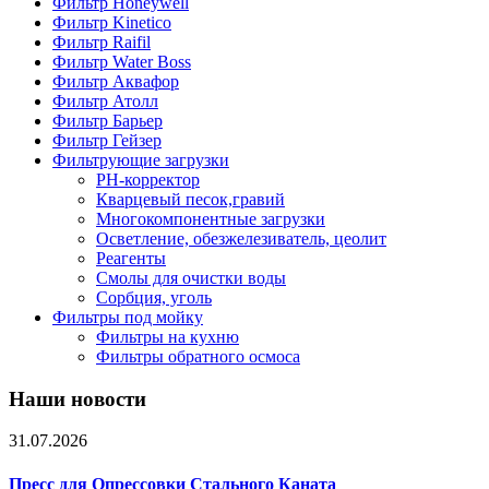
Фильтр Honeywell
Фильтр Kinetico
Фильтр Raifil
Фильтр Water Boss
Фильтр Аквафор
Фильтр Атолл
Фильтр Барьер
Фильтр Гейзер
Фильтрующие загрузки
PH-корректор
Кварцевый песок,гравий
Многокомпонентные загрузки
Осветление, обезжелезиватель, цеолит
Реагенты
Смолы для очистки воды
Сорбция, уголь
Фильтры под мойку
Фильтры на кухню
Фильтры обратного осмоса
Наши новости
31.07.2026
Пресс для Опрессовки Стального Каната