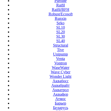
Purolite
Raifil
Raifil/BFH
Robust/Ecosoft
Runxin
Seko
SL10
SL20
SL30
SL40
Structural
Tive
Unipump
Venta
Vontron
WaseWater
Wave Cyber
Wonder Light
Аквабосс
Аквабрайт
Акватрол
Аквафор
Атмос
Барьер
Беларусь