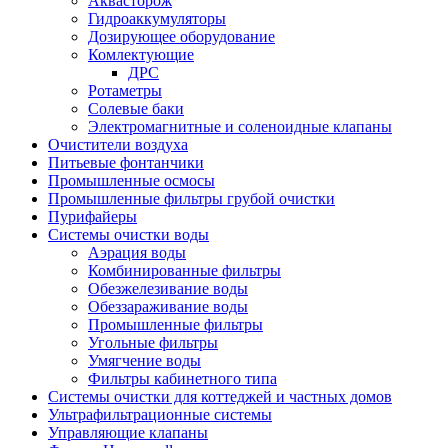
Аквасторож
Гидроаккумуляторы
Дозирующее оборудование
Комлектующие
ДРС
Ротаметры
Солевые баки
Электромагнитные и соленоидные клапаны
Очистители воздуха
Питьевые фонтанчики
Промышленные осмосы
Промышленные фильтры грубой очистки
Пурифайеры
Системы очистки воды
Аэрация воды
Комбинированные фильтры
Обезжелезивание воды
Обеззараживание воды
Промышленные фильтры
Угольные фильтры
Умягчение воды
Фильтры кабинетного типа
Системы очистки для коттеджей и частных домов
Ультрафильтрационные системы
Управляющие клапаны