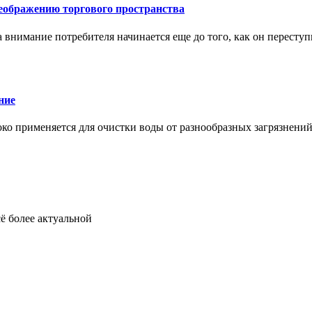
еображению торгового пространства
внимание потребителя начинается еще до того, как он переступ
ние
око применяется для очистки воды от разнообразных загрязнени
ё более актуальной