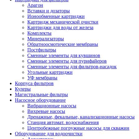
Арагон
Вставки и дозаторы
Ионообменные картриджи
Картридж механической очистки
Картриджи для воды от железа
Комплекты
Минерализаторы
Обратноосмотические мембраны
Постфильтры
Сменные элементы для кувшинов
Сменные элементы для пурифайеров
Сменные элементы для фильтров-насадок
Угольные картриджи
УФ мембраны
Корпуса фильтров
Кулеры
Магистральные фильтры
Насосное оборудование
Вибрационные насосы
Вихревые насосы
Дренажные, фекальные, канализационные насосы
Станция автомат. водоснабжения
Центробежные погружные насосы для скважин
Оборудование для водоочистки