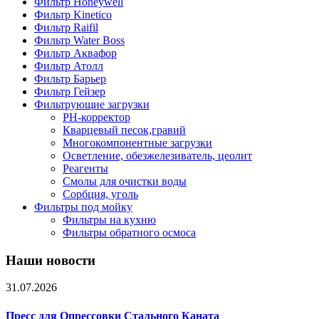
Фильтр Honeywell
Фильтр Kinetico
Фильтр Raifil
Фильтр Water Boss
Фильтр Аквафор
Фильтр Атолл
Фильтр Барьер
Фильтр Гейзер
Фильтрующие загрузки
PH-корректор
Кварцевый песок,гравий
Многокомпонентные загрузки
Осветление, обезжелезиватель, цеолит
Реагенты
Смолы для очистки воды
Сорбция, уголь
Фильтры под мойку
Фильтры на кухню
Фильтры обратного осмоса
Наши новости
31.07.2026
Пресс для Опрессовки Стального Каната