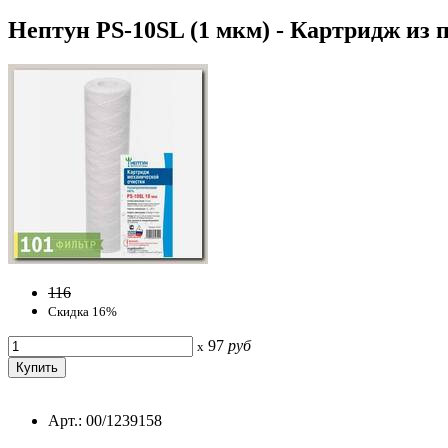
Нептун PS-10SL (1 мкм) - Картридж из 
116
Скидка 16%
97
руб
x
Арт.: 00/1239158