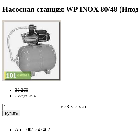
Насосная станция WP INOX 80/48 (Hпод-4
38 260
Скидка 26%
28 312
руб
x
Арт.: 00/1247462