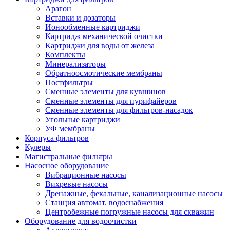
Арагон
Вставки и дозаторы
Ионообменные картриджи
Картридж механической очистки
Картриджи для воды от железа
Комплекты
Минерализаторы
Обратноосмотические мембраны
Постфильтры
Сменные элементы для кувшинов
Сменные элементы для пурифайеров
Сменные элементы для фильтров-насадок
Угольные картриджи
УФ мембраны
Корпуса фильтров
Кулеры
Магистральные фильтры
Насосное оборудование
Вибрационные насосы
Вихревые насосы
Дренажные, фекальные, канализационные насосы
Станция автомат. водоснабжения
Центробежные погружные насосы для скважин
Оборудование для водоочистки