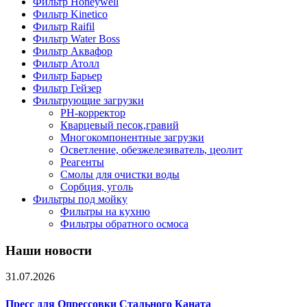
Фильтр Honeywell
Фильтр Kinetico
Фильтр Raifil
Фильтр Water Boss
Фильтр Аквафор
Фильтр Атолл
Фильтр Барьер
Фильтр Гейзер
Фильтрующие загрузки
PH-корректор
Кварцевый песок,гравий
Многокомпонентные загрузки
Осветление, обезжелезиватель, цеолит
Реагенты
Смолы для очистки воды
Сорбция, уголь
Фильтры под мойку
Фильтры на кухню
Фильтры обратного осмоса
Наши новости
31.07.2026
Пресс для Опрессовки Стального Каната