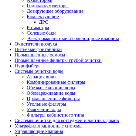
Аквасторож
Гидроаккумуляторы
Дозирующее оборудование
Комлектующие
ДРС
Ротаметры
Солевые баки
Электромагнитные и соленоидные клапаны
Очистители воздуха
Питьевые фонтанчики
Промышленные осмосы
Промышленные фильтры грубой очистки
Пурифайеры
Системы очистки воды
Аэрация воды
Комбинированные фильтры
Обезжелезивание воды
Обеззараживание воды
Промышленные фильтры
Угольные фильтры
Умягчение воды
Фильтры кабинетного типа
Системы очистки для коттеджей и частных домов
Ультрафильтрационные системы
Управляющие клапаны