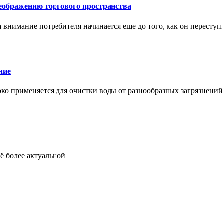
еображению торгового пространства
внимание потребителя начинается еще до того, как он переступ
ние
око применяется для очистки воды от разнообразных загрязнени
ё более актуальной