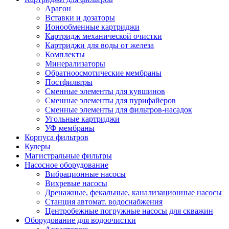
Арагон
Вставки и дозаторы
Ионообменные картриджи
Картридж механической очистки
Картриджи для воды от железа
Комплекты
Минерализаторы
Обратноосмотические мембраны
Постфильтры
Сменные элементы для кувшинов
Сменные элементы для пурифайеров
Сменные элементы для фильтров-насадок
Угольные картриджи
УФ мембраны
Корпуса фильтров
Кулеры
Магистральные фильтры
Насосное оборудование
Вибрационные насосы
Вихревые насосы
Дренажные, фекальные, канализационные насосы
Станция автомат. водоснабжения
Центробежные погружные насосы для скважин
Оборудование для водоочистки