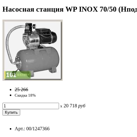
Насосная станция WP INOX 70/50 (Hпод-5
25 266
Скидка 18%
20 718
руб
x
Арт.: 00/1247366