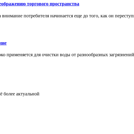
еображению торгового пространства
внимание потребителя начинается еще до того, как он переступ
ние
око применяется для очистки воды от разнообразных загрязнени
ё более актуальной