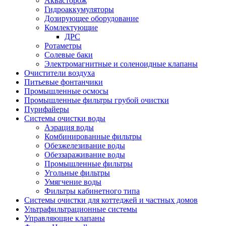
Аквасторож
Гидроаккумуляторы
Дозирующее оборудование
Комлектующие
ДРС
Ротаметры
Солевые баки
Электромагнитные и соленоидные клапаны
Очистители воздуха
Питьевые фонтанчики
Промышленные осмосы
Промышленные фильтры грубой очистки
Пурифайеры
Системы очистки воды
Аэрация воды
Комбинированные фильтры
Обезжелезивание воды
Обеззараживание воды
Промышленные фильтры
Угольные фильтры
Умягчение воды
Фильтры кабинетного типа
Системы очистки для коттеджей и частных домов
Ультрафильтрационные системы
Управляющие клапаны