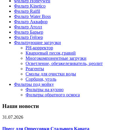
Фильтр Honeywell
Фильтр Kinetico
Фильтр Raifil
Фильтр Water Boss
Фильтр Аквафор
Фильтр Атолл
Фильтр Барьер
Фильтр Гейзер
Фильтрующие загрузки
PH-корректор
Кварцевый песок,гравий
Многокомпонентные загрузки
Осветление, обезжелезиватель, цеолит
Реагенты
Смолы для очистки воды
Сорбция, уголь
Фильтры под мойку
Фильтры на кухню
Фильтры обратного осмоса
Наши новости
31.07.2026
Пресс для Опрессовки Стального Каната