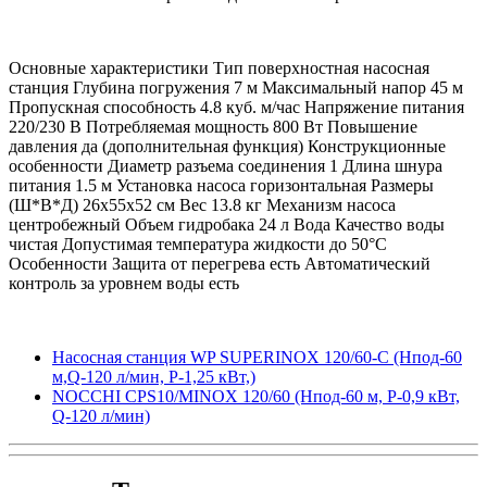
Основные характеристики Тип поверхностная насосная
станция Глубина погружения 7 м Максимальный напор 45 м
Пропускная способность 4.8 куб. м/час Напряжение питания
220/230 В Потребляемая мощность 800 Вт Повышение
давления да (дополнительная функция) Конструкционные
особенности Диаметр разъема соединения 1 Длина шнура
питания 1.5 м Установка насоса горизонтальная Размеры
(Ш*В*Д) 26x55x52 см Вес 13.8 кг Механизм насоса
центробежный Объем гидробака 24 л Вода Качество воды
чистая Допустимая температура жидкости до 50°C
Особенности Защита от перегрева есть Автоматический
контроль за уровнем воды есть
Насосная станция WP SUPERINOX 120/60-C (Hпод-60
м,Q-120 л/мин, P-1,25 кВт,)
NOCCHI CPS10/MINOX 120/60 (Hпод-60 м, P-0,9 кВт,
Q-120 л/мин)