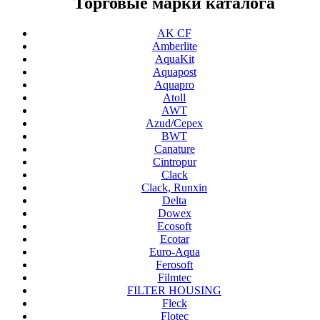
Торговые марки каталога
AK CF
Amberlite
AquaKit
Aquapost
Aquapro
Atoll
AWT
Azud/Cepex
BWT
Canature
Cintropur
Clack
Clack, Runxin
Delta
Dowex
Ecosoft
Ecotar
Euro-Aqua
Ferosoft
Filmtec
FILTER HOUSING
Fleck
Flotec