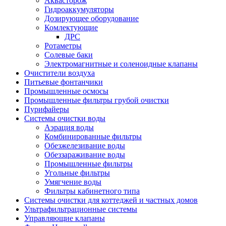
Аквасторож
Гидроаккумуляторы
Дозирующее оборудование
Комлектующие
ДРС
Ротаметры
Солевые баки
Электромагнитные и соленоидные клапаны
Очистители воздуха
Питьевые фонтанчики
Промышленные осмосы
Промышленные фильтры грубой очистки
Пурифайеры
Системы очистки воды
Аэрация воды
Комбинированные фильтры
Обезжелезивание воды
Обеззараживание воды
Промышленные фильтры
Угольные фильтры
Умягчение воды
Фильтры кабинетного типа
Системы очистки для коттеджей и частных домов
Ультрафильтрационные системы
Управляющие клапаны