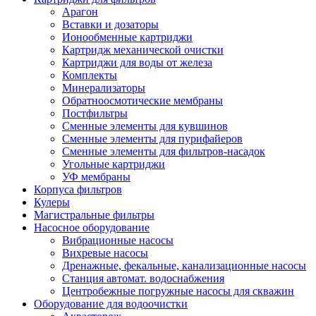
Арагон
Вставки и дозаторы
Ионообменные картриджи
Картридж механической очистки
Картриджи для воды от железа
Комплекты
Минерализаторы
Обратноосмотические мембраны
Постфильтры
Сменные элементы для кувшинов
Сменные элементы для пурифайеров
Сменные элементы для фильтров-насадок
Угольные картриджи
УФ мембраны
Корпуса фильтров
Кулеры
Магистральные фильтры
Насосное оборудование
Вибрационные насосы
Вихревые насосы
Дренажные, фекальные, канализационные насосы
Станция автомат. водоснабжения
Центробежные погружные насосы для скважин
Оборудование для водоочистки