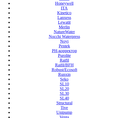
Honeywell
ITA
Kinetico
Lanxess
Lewatit
Merlin
NatureWater
Nocchi Waterpress
Noyi
Pentek
PH-корректор
Purolite
Raifil
Raifil/BFH
Robust/Ecosoft
Runxin
Seko
SL10
SL20
SL30
SL40
Structural
Tive
Unipump
Venta