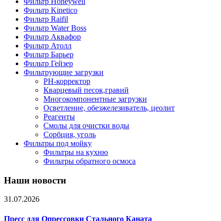
Фильтр Honeywell
Фильтр Kinetico
Фильтр Raifil
Фильтр Water Boss
Фильтр Аквафор
Фильтр Атолл
Фильтр Барьер
Фильтр Гейзер
Фильтрующие загрузки
PH-корректор
Кварцевый песок,гравий
Многокомпонентные загрузки
Осветление, обезжелезиватель, цеолит
Реагенты
Смолы для очистки воды
Сорбция, уголь
Фильтры под мойку
Фильтры на кухню
Фильтры обратного осмоса
Наши новости
31.07.2026
Пресс для Опрессовки Стального Каната