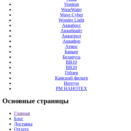
Vontron
WaseWater
Wave Cyber
Wonder Light
Аквабосс
Аквабрайт
Акватрол
Аквафор
Атмос
Барьер
Беларусь
ВВ10
ВВ20
Гейзер
Камский фильтр
Нептун
РМ НАНОТЕХ
Основные
страницы
Главная
Блог
Доставка
Оплата