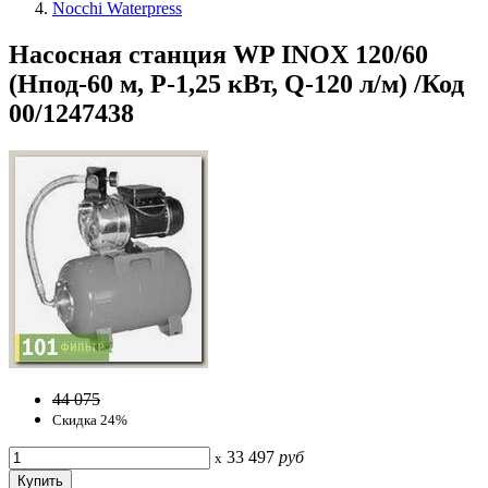
Nocchi Waterpress
Насосная станция WP INOX 120/60
(Hпод-60 м, P-1,25 кВт, Q-120 л/м) /Код
00/1247438
44 075
Скидка 24%
33 497
руб
x