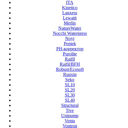
ITA
Kinetico
Lanxess
Lewatit
Merlin
NatureWater
Nocchi Waterpress
Noyi
Pentek
PH-корректор
Purolite
Raifil
Raifil/BFH
Robust/Ecosoft
Runxin
Seko
SL10
SL20
SL30
SL40
Structural
Tive
Unipump
Venta
Vontron