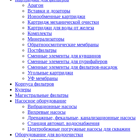
Арагон
Вставки и дозаторы
Ионообменные картриджи
Картридж механической очистки
Картриджи для воды от железа
Комплекты
Минерализаторы
Обратноосмотические мембраны
Постфильтры
Сменные элементы для кувшинов
Сменные элементы для пурифайеров
Сменные элементы для фильтров-насадок
Угольные картриджи
УФ мембраны
Корпуса фильтров
Кулеры
Магистральные фильтры
Насосное оборудование
Вибрационные насосы
Вихревые насосы
Дренажные, фекальные, канализационные насосы
Станция автомат. водоснабжения
Центробежные погружные насосы для скважин
Оборудование для водоочистки