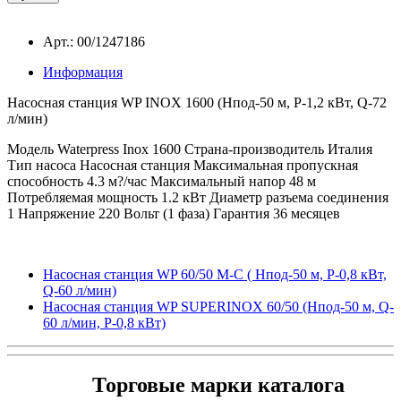
Арт.: 00/1247186
Информация
Насосная станция WP INOX 1600 (Hпод-50 м, P-1,2 кВт, Q-72
л/мин)
Модель
Waterpress Inox 1600
Страна-производитель
Италия
Тип насоса
Насосная станция
Максимальная пропускная
способность
4.3 м?/час
Максимальный напор
48 м
Потребляемая мощность
1.2 кВт
Диаметр разъема соединения
1
Напряжение
220 Вольт (1 фаза)
Гарантия
36 месяцев
Насосная станция WP 60/50 M-C ( Hпод-50 м, P-0,8 кВт,
Q-60 л/мин)
Насосная станция WP SUPERINOX 60/50 (Hпод-50 м, Q-
60 л/мин, P-0,8 кВт)
Торговые марки каталога