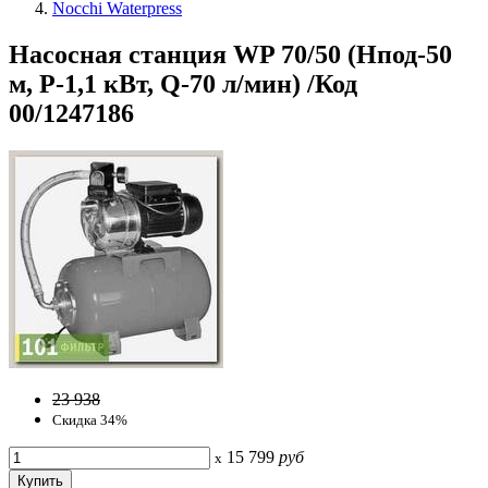
Nocchi Waterpress
Насосная станция WP 70/50 (Hпод-50
м, P-1,1 кВт, Q-70 л/мин) /Код
00/1247186
23 938
Скидка 34%
15 799
руб
x