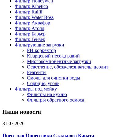
Фильтр Honeywell
Фильтр Kinetico
Фильтр Raifil
Фильтр Water Boss
Фильтр Аквафор
Фильтр Атолл
Фильтр Барьер
Фильтр Гейзер
Фильтрующие загрузки
PH-корректор
Кварцевый песок,гравий
Многокомпонентные загрузки
Осветление, обезжелезиватель, цеолит
Реагенты
Смолы для очистки воды
Сорбция, уголь
Фильтры под мойку
Фильтры на кухню
Фильтры обратного осмоса
Наши новости
31.07.2026
Пресс для Опрессовки Стального Каната