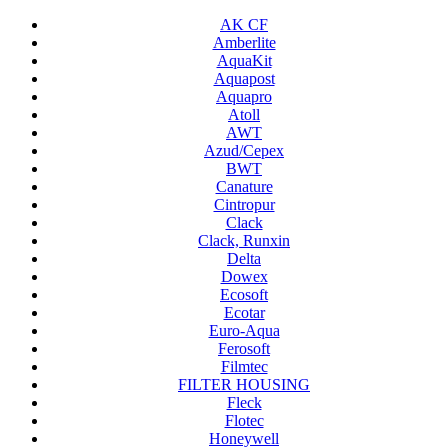
AK CF
Amberlite
AquaKit
Aquapost
Aquapro
Atoll
AWT
Azud/Cepex
BWT
Canature
Cintropur
Clack
Clack, Runxin
Delta
Dowex
Ecosoft
Ecotar
Euro-Aqua
Ferosoft
Filmtec
FILTER HOUSING
Fleck
Flotec
Honeywell