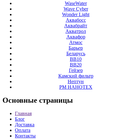
WaseWater
Wave Cyber
Wonder Light
Аквабосс
Аквабрайт
Акватрол
Аквафор
Атмос
Барьер
Беларусь
ВВ10
ВВ20
Гейзер
Камский фильтр
Нептун
РМ НАНОТЕХ
Основные
страницы
Главная
Блог
Доставка
Оплата
Контакты