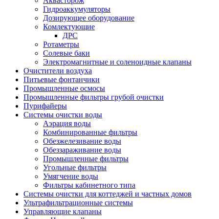
Аквасторож
Гидроаккумуляторы
Дозирующее оборудование
Комлектующие
ДРС
Ротаметры
Солевые баки
Электромагнитные и соленоидные клапаны
Очистители воздуха
Питьевые фонтанчики
Промышленные осмосы
Промышленные фильтры грубой очистки
Пурифайеры
Системы очистки воды
Аэрация воды
Комбинированные фильтры
Обезжелезивание воды
Обеззараживание воды
Промышленные фильтры
Угольные фильтры
Умягчение воды
Фильтры кабинетного типа
Системы очистки для коттеджей и частных домов
Ультрафильтрационные системы
Управляющие клапаны