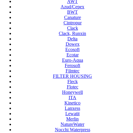
AWT
Azud/Cepex
BWT
Canature
Cintropur
Clack
Clack, Runxin
Delta
Dowex
Ecosoft
Ecotar
Euro-Aqua
Ferosoft
Filmtec
FILTER HOUSING
Fleck
Flotec
Honeywell
ITA
Kinetico
Lanxess
Lewatit
Merlin
NatureWater
Nocchi Waterpress