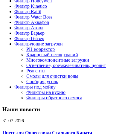
Фильтр Honeywell
Фильтр Kinetico
Фильтр Raifil
Фильтр Water Boss
Фильтр Аквафор
Фильтр Атолл
Фильтр Барьер
Фильтр Гейзер
Фильтрующие загрузки
PH-корректор
Кварцевый песок,гравий
Многокомпонентные загрузки
Осветление, обезжелезиватель, цеолит
Реагенты
Смолы для очистки воды
Сорбция, уголь
Фильтры под мойку
Фильтры на кухню
Фильтры обратного осмоса
Наши новости
31.07.2026
Пресс для Опрессовки Стального Каната