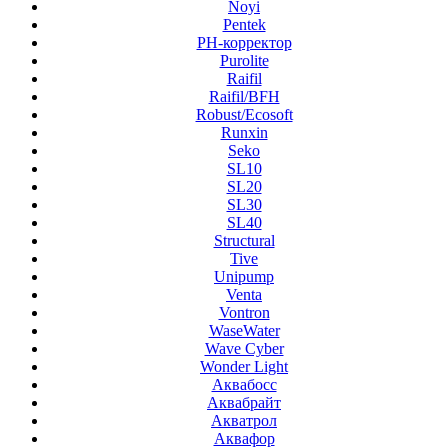
Noyi
Pentek
PH-корректор
Purolite
Raifil
Raifil/BFH
Robust/Ecosoft
Runxin
Seko
SL10
SL20
SL30
SL40
Structural
Tive
Unipump
Venta
Vontron
WaseWater
Wave Cyber
Wonder Light
Аквабосс
Аквабрайт
Акватрол
Аквафор