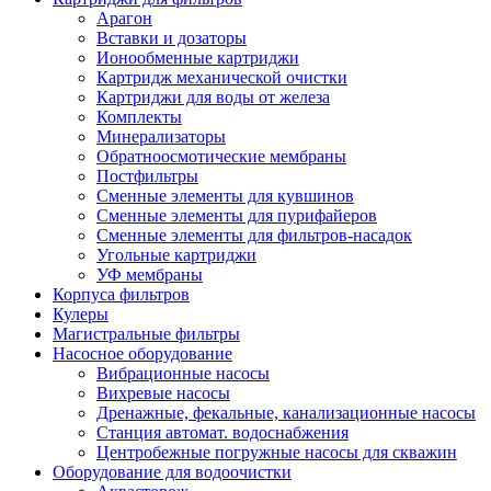
Арагон
Вставки и дозаторы
Ионообменные картриджи
Картридж механической очистки
Картриджи для воды от железа
Комплекты
Минерализаторы
Обратноосмотические мембраны
Постфильтры
Сменные элементы для кувшинов
Сменные элементы для пурифайеров
Сменные элементы для фильтров-насадок
Угольные картриджи
УФ мембраны
Корпуса фильтров
Кулеры
Магистральные фильтры
Насосное оборудование
Вибрационные насосы
Вихревые насосы
Дренажные, фекальные, канализационные насосы
Станция автомат. водоснабжения
Центробежные погружные насосы для скважин
Оборудование для водоочистки