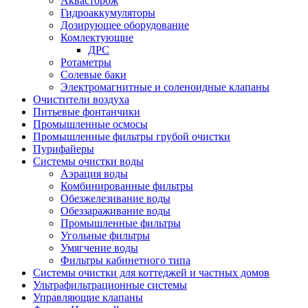
Аквасторож
Гидроаккумуляторы
Дозирующее оборудование
Комлектующие
ДРС
Ротаметры
Солевые баки
Электромагнитные и соленоидные клапаны
Очистители воздуха
Питьевые фонтанчики
Промышленные осмосы
Промышленные фильтры грубой очистки
Пурифайеры
Системы очистки воды
Аэрация воды
Комбинированные фильтры
Обезжелезивание воды
Обеззараживание воды
Промышленные фильтры
Угольные фильтры
Умягчение воды
Фильтры кабинетного типа
Системы очистки для коттеджей и частных домов
Ультрафильтрационные системы
Управляющие клапаны