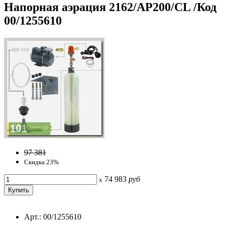
Напорная аэрация 2162/AP200/CL /Код
00/1255610
97 381
Скидка 23%
74 983
руб
x
Арт.: 00/1255610