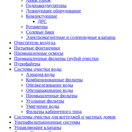
Аквасторож
Гидроаккумуляторы
Дозирующее оборудование
Комлектующие
ДРС
Ротаметры
Солевые баки
Электромагнитные и соленоидные клапаны
Очистители воздуха
Питьевые фонтанчики
Промышленные осмосы
Промышленные фильтры грубой очистки
Пурифайеры
Системы очистки воды
Аэрация воды
Комбинированные фильтры
Обезжелезивание воды
Обеззараживание воды
Промышленные фильтры
Угольные фильтры
Умягчение воды
Фильтры кабинетного типа
Системы очистки для коттеджей и частных домов
Ультрафильтрационные системы
Управляющие клапаны