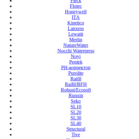
Fleck
Flotec
Honeywell
ITA
Kinetico
Lanxess
Lewatit
Merlin
NatureWater
Nocchi Waterpress
Noyi
Pentek
PH-корректор
Purolite
Raifil
Raifil/BFH
Robust/Ecosoft
Runxin
Seko
SL10
SL20
SL30
SL40
Structural
Tive