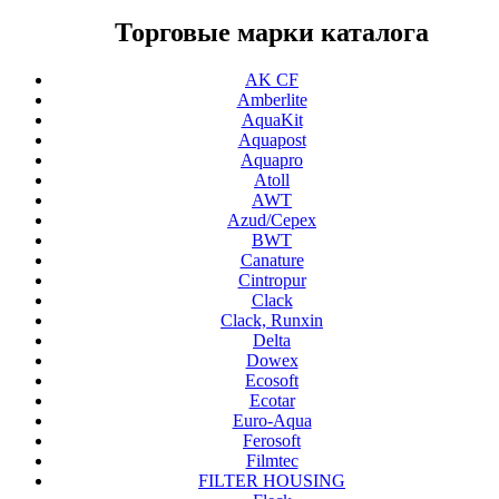
Торговые марки каталога
AK CF
Amberlite
AquaKit
Aquapost
Aquapro
Atoll
AWT
Azud/Cepex
BWT
Canature
Cintropur
Clack
Clack, Runxin
Delta
Dowex
Ecosoft
Ecotar
Euro-Aqua
Ferosoft
Filmtec
FILTER HOUSING