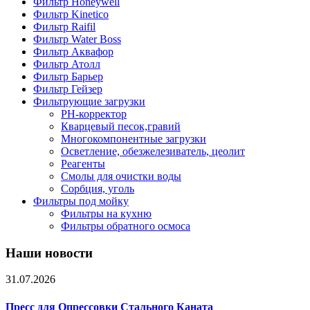
Фильтр Honeywell
Фильтр Kinetico
Фильтр Raifil
Фильтр Water Boss
Фильтр Аквафор
Фильтр Атолл
Фильтр Барьер
Фильтр Гейзер
Фильтрующие загрузки
PH-корректор
Кварцевый песок,гравий
Многокомпонентные загрузки
Осветление, обезжелезиватель, цеолит
Реагенты
Смолы для очистки воды
Сорбция, уголь
Фильтры под мойку
Фильтры на кухню
Фильтры обратного осмоса
Наши новости
31.07.2026
Пресс для Опрессовки Стального Каната