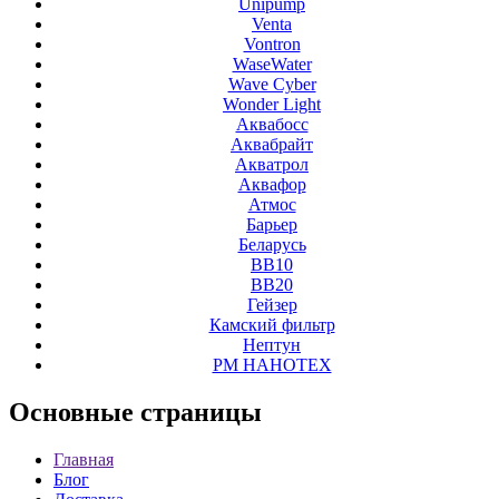
Unipump
Venta
Vontron
WaseWater
Wave Cyber
Wonder Light
Аквабосс
Аквабрайт
Акватрол
Аквафор
Атмос
Барьер
Беларусь
ВВ10
ВВ20
Гейзер
Камский фильтр
Нептун
РМ НАНОТЕХ
Основные
страницы
Главная
Блог