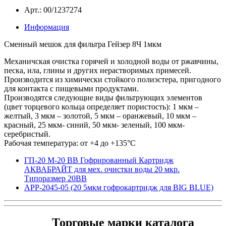
Арт.: 00/1237274
Информация
Сменный мешок для фильтра Гейзер 8Ч 1мкм
Механичская очистка горячей и холодной воды от ржавчины,
песка, ила, глины и других нерастворимых примесей.
Производится из химически стойкого полиэстера, пригодного
для контакта с пищевыми продуктами.
Производятся следующие виды фильтрующих элементов
(цвет торцевого кольца определяет пористость): 1 мкм –
желтый, 3 мкм – золотой, 5 мкм – оранжевый, 10 мкм –
красный, 25 мкм- синий, 50 мкм- зеленый, 100 мкм-
серебристый.
Рабочая температура: от +4 до +135°С
ГП-20 М-20 ВВ Гофрированный Картридж
АКВАБРАЙТ для мех. очистки воды 20 мкр.
Типоразмер 20ВВ
APP-2045-05 (20 5мкм гофрокартридж для BIG BLUE)
Торговые марки каталога