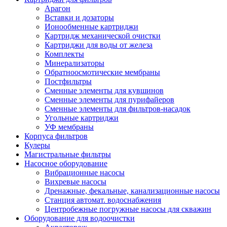
Арагон
Вставки и дозаторы
Ионообменные картриджи
Картридж механической очистки
Картриджи для воды от железа
Комплекты
Минерализаторы
Обратноосмотические мембраны
Постфильтры
Сменные элементы для кувшинов
Сменные элементы для пурифайеров
Сменные элементы для фильтров-насадок
Угольные картриджи
УФ мембраны
Корпуса фильтров
Кулеры
Магистральные фильтры
Насосное оборудование
Вибрационные насосы
Вихревые насосы
Дренажные, фекальные, канализационные насосы
Станция автомат. водоснабжения
Центробежные погружные насосы для скважин
Оборудование для водоочистки