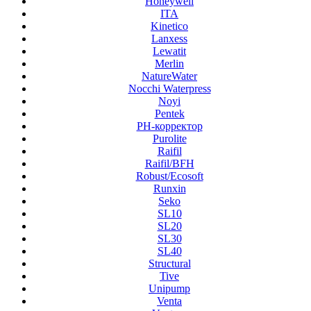
Honeywell
ITA
Kinetico
Lanxess
Lewatit
Merlin
NatureWater
Nocchi Waterpress
Noyi
Pentek
PH-корректор
Purolite
Raifil
Raifil/BFH
Robust/Ecosoft
Runxin
Seko
SL10
SL20
SL30
SL40
Structural
Tive
Unipump
Venta