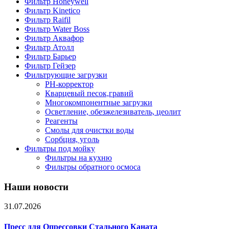
Фильтр Honeywell
Фильтр Kinetico
Фильтр Raifil
Фильтр Water Boss
Фильтр Аквафор
Фильтр Атолл
Фильтр Барьер
Фильтр Гейзер
Фильтрующие загрузки
PH-корректор
Кварцевый песок,гравий
Многокомпонентные загрузки
Осветление, обезжелезиватель, цеолит
Реагенты
Смолы для очистки воды
Сорбция, уголь
Фильтры под мойку
Фильтры на кухню
Фильтры обратного осмоса
Наши новости
31.07.2026
Пресс для Опрессовки Стального Каната