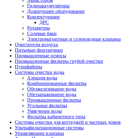
Аквасторож
Гидроаккумуляторы
Дозирующее оборудование
Комлектующие
ДРС
Ротаметры
Солевые баки
Электромагнитные и соленоидные клапаны
Очистители воздуха
Питьевые фонтанчики
Промышленные осмосы
Промышленные фильтры грубой очистки
Пурифайеры
Системы очистки воды
Аэрация воды
Комбинированные фильтры
Обезжелезивание воды
Обеззараживание воды
Промышленные фильтры
Угольные фильтры
Умягчение воды
Фильтры кабинетного типа
Системы очистки для коттеджей и частных домов
Ультрафильтрационные системы
Управляющие клапаны