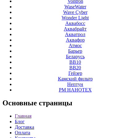
Vontron
WaseWater
Wave Cyber
Wonder Light
Аквабосс
Аквабрайт
Акватрол
Аквафор
Атмос
Барьер
Беларусь
ВВ10
ВВ20
Гейзер
Камский фильтр
Нептун
РМ НАНОТЕХ
Основные
страницы
Главная
Блог
Доставка
Оплата