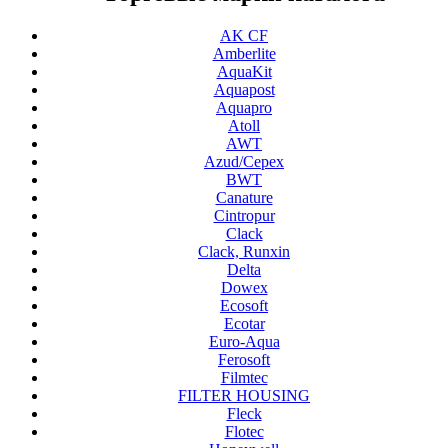
AK CF
Amberlite
AquaKit
Aquapost
Aquapro
Atoll
AWT
Azud/Cepex
BWT
Canature
Cintropur
Clack
Clack, Runxin
Delta
Dowex
Ecosoft
Ecotar
Euro-Aqua
Ferosoft
Filmtec
FILTER HOUSING
Fleck
Flotec