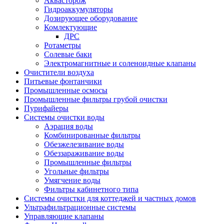
Аквасторож
Гидроаккумуляторы
Дозирующее оборудование
Комлектующие
ДРС
Ротаметры
Солевые баки
Электромагнитные и соленоидные клапаны
Очистители воздуха
Питьевые фонтанчики
Промышленные осмосы
Промышленные фильтры грубой очистки
Пурифайеры
Системы очистки воды
Аэрация воды
Комбинированные фильтры
Обезжелезивание воды
Обеззараживание воды
Промышленные фильтры
Угольные фильтры
Умягчение воды
Фильтры кабинетного типа
Системы очистки для коттеджей и частных домов
Ультрафильтрационные системы
Управляющие клапаны