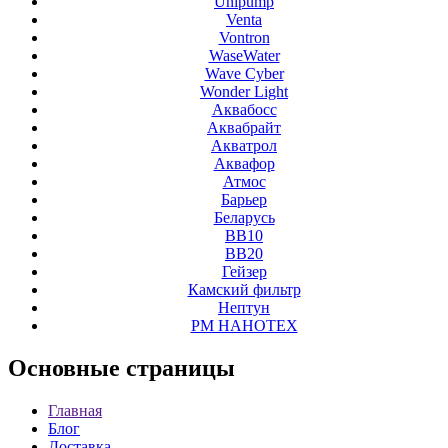
Unipump
Venta
Vontron
WaseWater
Wave Cyber
Wonder Light
Аквабосс
Аквабрайт
Акватрол
Аквафор
Атмос
Барьер
Беларусь
ВВ10
ВВ20
Гейзер
Камский фильтр
Нептун
РМ НАНОТЕХ
Основные
страницы
Главная
Блог
Доставка