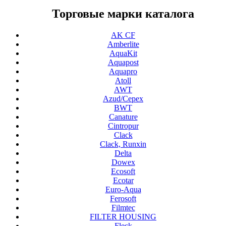
Торговые марки каталога
AK CF
Amberlite
AquaKit
Aquapost
Aquapro
Atoll
AWT
Azud/Cepex
BWT
Canature
Cintropur
Clack
Clack, Runxin
Delta
Dowex
Ecosoft
Ecotar
Euro-Aqua
Ferosoft
Filmtec
FILTER HOUSING
Fleck