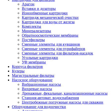
Арагон
Вставки и дозаторы
Ионообменные картриджи
Картридж механической очистки
Картриджи для воды от железа
Комплекты
Минерализаторы
Обратноосмотические мембраны
Постфильтры
Сменные элементы для кувшинов
Сменные элементы для пурифайеров
Сменные элементы для фильтров-насадок
Угольные картриджи
УФ мембраны
Корпуса фильтров
Кулеры
Магистральные фильтры
Насосное оборудование
Вибрационные насосы
Вихревые насосы
Дренажные, фекальные, канализационные насосы
Станция автомат. водоснабжения
Центробежные погружные насосы для скважин
Оборудование для водоочистки