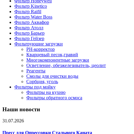
Фильтр Honeywell
Фильтр Kinetico
Фильтр Raifil
Фильтр Water Boss
Фильтр Аквафор
Фильтр Атолл
Фильтр Барьер
Фильтр Гейзер
Фильтрующие загрузки
PH-корректор
Кварцевый песок,гравий
Многокомпонентные загрузки
Осветление, обезжелезиватель, цеолит
Реагенты
Смолы для очистки воды
Сорбция, уголь
Фильтры под мойку
Фильтры на кухню
Фильтры обратного осмоса
Наши новости
31.07.2026
Пресс для Опрессовки Стального Каната