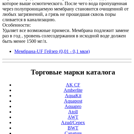
которое выше осмотического. После чего вода пропущенная
через полупроницаемую мембрану становится очищенной от
любых загрязнений, а грязь не прошедшая сквозь поры
сливается в канализацию.
Особенности:
Удаляет все возможные примеси. Мембрана подлежит замене
раз в год , уровень солесодержания в исходной воде должен
быть менее 1500 мг/л.
Мембрана-UF Гейзер (0,01 - 0,1 мкм)
Торговые марки каталога
AK CF
Amberlite
AquaKit
Aquapost
Aquapro
Atoll
AWT
Azud/Cepex
BWT
Canature