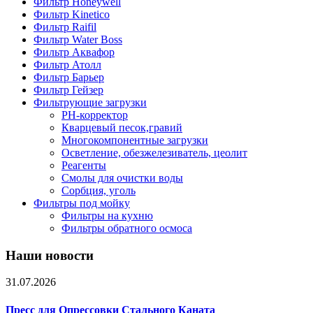
Фильтр Honeywell
Фильтр Kinetico
Фильтр Raifil
Фильтр Water Boss
Фильтр Аквафор
Фильтр Атолл
Фильтр Барьер
Фильтр Гейзер
Фильтрующие загрузки
PH-корректор
Кварцевый песок,гравий
Многокомпонентные загрузки
Осветление, обезжелезиватель, цеолит
Реагенты
Смолы для очистки воды
Сорбция, уголь
Фильтры под мойку
Фильтры на кухню
Фильтры обратного осмоса
Наши новости
31.07.2026
Пресс для Опрессовки Стального Каната