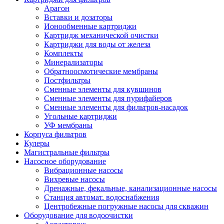
Арагон
Вставки и дозаторы
Ионообменные картриджи
Картридж механической очистки
Картриджи для воды от железа
Комплекты
Минерализаторы
Обратноосмотические мембраны
Постфильтры
Сменные элементы для кувшинов
Сменные элементы для пурифайеров
Сменные элементы для фильтров-насадок
Угольные картриджи
УФ мембраны
Корпуса фильтров
Кулеры
Магистральные фильтры
Насосное оборудование
Вибрационные насосы
Вихревые насосы
Дренажные, фекальные, канализационные насосы
Станция автомат. водоснабжения
Центробежные погружные насосы для скважин
Оборудование для водоочистки