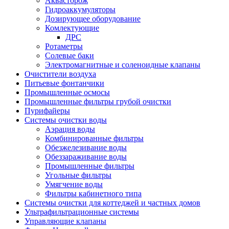
Аквасторож
Гидроаккумуляторы
Дозирующее оборудование
Комлектующие
ДРС
Ротаметры
Солевые баки
Электромагнитные и соленоидные клапаны
Очистители воздуха
Питьевые фонтанчики
Промышленные осмосы
Промышленные фильтры грубой очистки
Пурифайеры
Системы очистки воды
Аэрация воды
Комбинированные фильтры
Обезжелезивание воды
Обеззараживание воды
Промышленные фильтры
Угольные фильтры
Умягчение воды
Фильтры кабинетного типа
Системы очистки для коттеджей и частных домов
Ультрафильтрационные системы
Управляющие клапаны