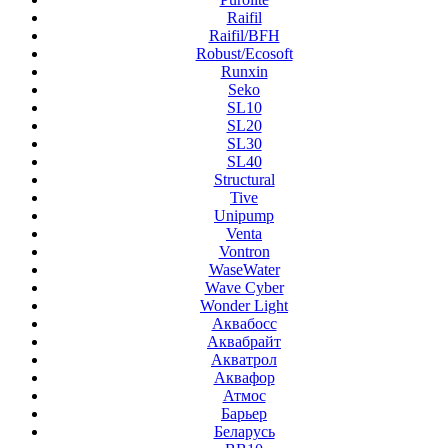
Raifil
Raifil/BFH
Robust/Ecosoft
Runxin
Seko
SL10
SL20
SL30
SL40
Structural
Tive
Unipump
Venta
Vontron
WaseWater
Wave Cyber
Wonder Light
Аквабосс
Аквабрайт
Акватрол
Аквафор
Атмос
Барьер
Беларусь