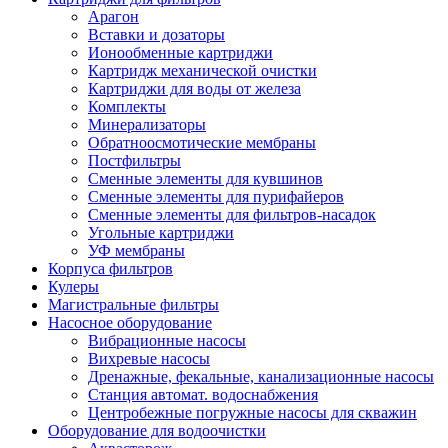
Арагон
Вставки и дозаторы
Ионообменные картриджи
Картридж механической очистки
Картриджи для воды от железа
Комплекты
Минерализаторы
Обратноосмотические мембраны
Постфильтры
Сменные элементы для кувшинов
Сменные элементы для пурифайеров
Сменные элементы для фильтров-насадок
Угольные картриджи
УФ мембраны
Корпуса фильтров
Кулеры
Магистральные фильтры
Насосное оборудование
Вибрационные насосы
Вихревые насосы
Дренажные, фекальные, канализационные насосы
Станция автомат. водоснабжения
Центробежные погружные насосы для скважин
Оборудование для водоочистки