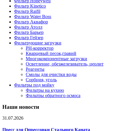
Фильтр Honeywell
Фильтр Kinetico
Фильтр Raifil
Фильтр Water Boss
Фильтр Аквафор
Фильтр Атолл
Фильтр Барьер
Фильтр Гейзер
Фильтрующие загрузки
PH-корректор
Кварцевый песок,гравий
Многокомпонентные загрузки
Осветление, обезжелезиватель, цеолит
Реагенты
Смолы для очистки воды
Сорбция, уголь
Фильтры под мойку
Фильтры на кухню
Фильтры обратного осмоса
Наши новости
31.07.2026
Пресс для Опрессовки Стального Каната