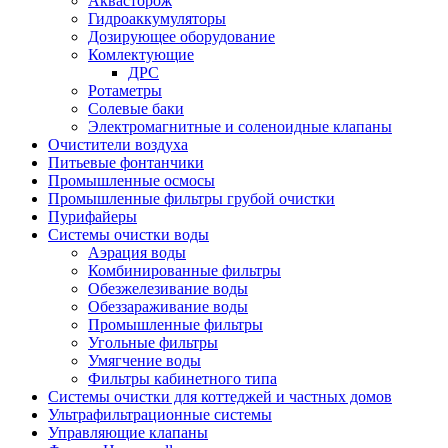
Аквасторож
Гидроаккумуляторы
Дозирующее оборудование
Комлектующие
ДРС
Ротаметры
Солевые баки
Электромагнитные и соленоидные клапаны
Очистители воздуха
Питьевые фонтанчики
Промышленные осмосы
Промышленные фильтры грубой очистки
Пурифайеры
Системы очистки воды
Аэрация воды
Комбинированные фильтры
Обезжелезивание воды
Обеззараживание воды
Промышленные фильтры
Угольные фильтры
Умягчение воды
Фильтры кабинетного типа
Системы очистки для коттеджей и частных домов
Ультрафильтрационные системы
Управляющие клапаны