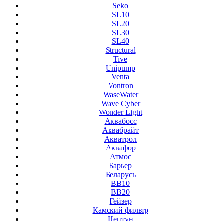
Seko
SL10
SL20
SL30
SL40
Structural
Tive
Unipump
Venta
Vontron
WaseWater
Wave Cyber
Wonder Light
Аквабосс
Аквабрайт
Акватрол
Аквафор
Атмос
Барьер
Беларусь
ВВ10
ВВ20
Гейзер
Камский фильтр
Нептун