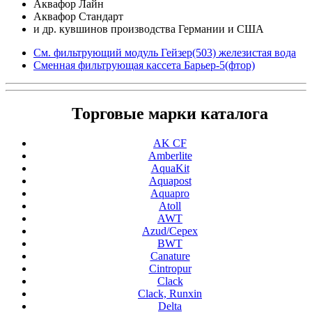
Аквафор Лайн
Аквафор Стандарт
и др. кувшинов производства Германии и США
См. фильтрующий модуль Гейзер(503) железистая вода
Сменная фильтрующая кассета Барьер-5(фтор)
Торговые марки каталога
AK CF
Amberlite
AquaKit
Aquapost
Aquapro
Atoll
AWT
Azud/Cepex
BWT
Canature
Cintropur
Clack
Clack, Runxin
Delta