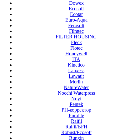
Dowex
Ecosoft
Ecotar
Euro-Aqua
Ferosoft
Filmtec
FILTER HOUSING
Fleck
Flotec
Honeywell
ITA
Kinetico
Lanxess
Lewatit
Merlin
NatureWater
Nocchi Waterpress
Noyi
Pentek
PH-корректор
Purolite
Raifil
Raifil/BFH
Robust/Ecosoft
Runxin