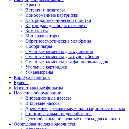
Арагон
Вставки и дозаторы
Ионообменные картриджи
Картридж механической очистки
Картриджи для воды от железа
Комплекты
Минерализаторы
Обратноосмотические мембраны
Постфильтры
Сменные элементы для кувшинов
Сменные элементы для пурифайеров
Сменные элементы для фильтров-насадок
Угольные картриджи
УФ мембраны
Корпуса фильтров
Кулеры
Магистральные фильтры
Насосное оборудование
Вибрационные насосы
Вихревые насосы
Дренажные, фекальные, канализационные насосы
Станция автомат. водоснабжения
Центробежные погружные насосы для скважин
Оборудование для водоочистки