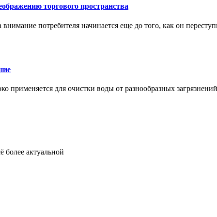
еображению торгового пространства
внимание потребителя начинается еще до того, как он переступ
ние
око применяется для очистки воды от разнообразных загрязнени
ё более актуальной