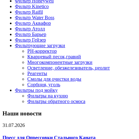
Фильтр Honeywell
Фильтр Kinetico
Фильтр Raifil
Фильтр Water Boss
Фильтр Аквафор
Фильтр Атолл
Фильтр Барьер
Фильтр Гейзер
Фильтрующие загрузки
PH-корректор
Кварцевый песок,гравий
Многокомпонентные загрузки
Осветление, обезжелезиватель, цеолит
Реагенты
Смолы для очистки воды
Сорбция, уголь
Фильтры под мойку
Фильтры на кухню
Фильтры обратного осмоса
Наши новости
31.07.2026
Пресс для Опрессовки Стального Каната