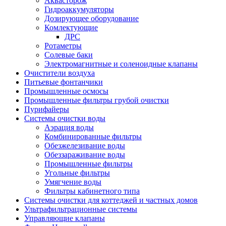
Аквасторож
Гидроаккумуляторы
Дозирующее оборудование
Комлектующие
ДРС
Ротаметры
Солевые баки
Электромагнитные и соленоидные клапаны
Очистители воздуха
Питьевые фонтанчики
Промышленные осмосы
Промышленные фильтры грубой очистки
Пурифайеры
Системы очистки воды
Аэрация воды
Комбинированные фильтры
Обезжелезивание воды
Обеззараживание воды
Промышленные фильтры
Угольные фильтры
Умягчение воды
Фильтры кабинетного типа
Системы очистки для коттеджей и частных домов
Ультрафильтрационные системы
Управляющие клапаны