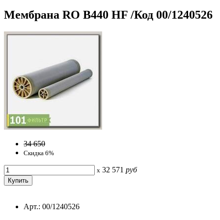
Мембрана RO B440 HF /Код 00/1240526
34 650
Скидка 6%
32 571
руб
x
Арт.: 00/1240526