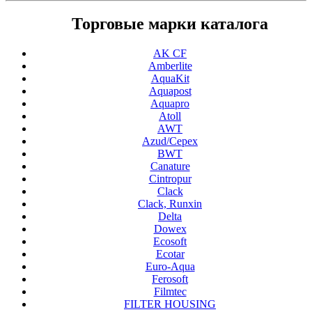
Торговые марки каталога
AK CF
Amberlite
AquaKit
Aquapost
Aquapro
Atoll
AWT
Azud/Cepex
BWT
Canature
Cintropur
Clack
Clack, Runxin
Delta
Dowex
Ecosoft
Ecotar
Euro-Aqua
Ferosoft
Filmtec
FILTER HOUSING