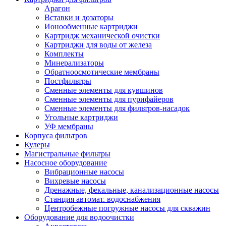
Арагон
Вставки и дозаторы
Ионообменные картриджи
Картридж механической очистки
Картриджи для воды от железа
Комплекты
Минерализаторы
Обратноосмотические мембраны
Постфильтры
Сменные элементы для кувшинов
Сменные элементы для пурифайеров
Сменные элементы для фильтров-насадок
Угольные картриджи
УФ мембраны
Корпуса фильтров
Кулеры
Магистральные фильтры
Насосное оборудование
Вибрационные насосы
Вихревые насосы
Дренажные, фекальные, канализационные насосы
Станция автомат. водоснабжения
Центробежные погружные насосы для скважин
Оборудование для водоочистки