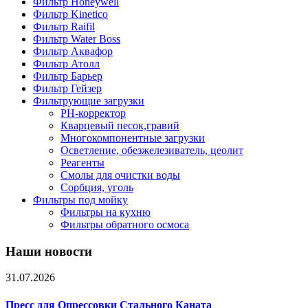
Фильтр Honeywell
Фильтр Kinetico
Фильтр Raifil
Фильтр Water Boss
Фильтр Аквафор
Фильтр Атолл
Фильтр Барьер
Фильтр Гейзер
Фильтрующие загрузки
PH-корректор
Кварцевый песок,гравий
Многокомпонентные загрузки
Осветление, обезжелезиватель, цеолит
Реагенты
Смолы для очистки воды
Сорбция, уголь
Фильтры под мойку
Фильтры на кухню
Фильтры обратного осмоса
Наши новости
31.07.2026
Пресс для Опрессовки Стального Каната