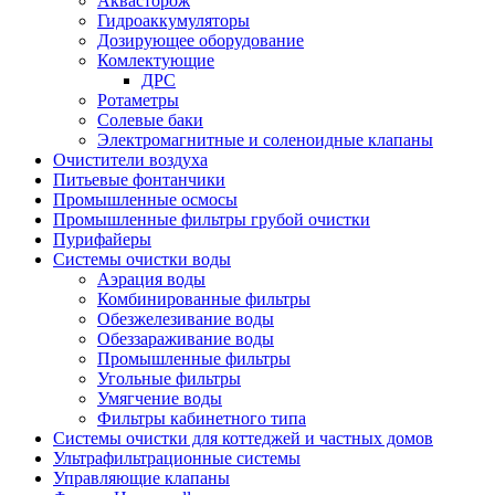
Аквасторож
Гидроаккумуляторы
Дозирующее оборудование
Комлектующие
ДРС
Ротаметры
Солевые баки
Электромагнитные и соленоидные клапаны
Очистители воздуха
Питьевые фонтанчики
Промышленные осмосы
Промышленные фильтры грубой очистки
Пурифайеры
Системы очистки воды
Аэрация воды
Комбинированные фильтры
Обезжелезивание воды
Обеззараживание воды
Промышленные фильтры
Угольные фильтры
Умягчение воды
Фильтры кабинетного типа
Системы очистки для коттеджей и частных домов
Ультрафильтрационные системы
Управляющие клапаны