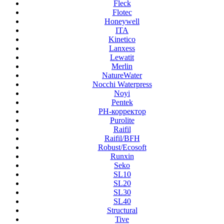
Fleck
Flotec
Honeywell
ITA
Kinetico
Lanxess
Lewatit
Merlin
NatureWater
Nocchi Waterpress
Noyi
Pentek
PH-корректор
Purolite
Raifil
Raifil/BFH
Robust/Ecosoft
Runxin
Seko
SL10
SL20
SL30
SL40
Structural
Tive