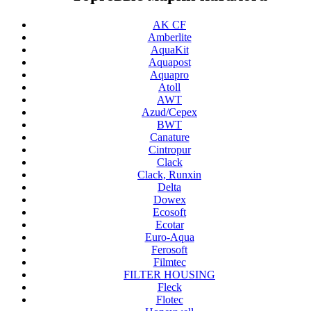
AK CF
Amberlite
AquaKit
Aquapost
Aquapro
Atoll
AWT
Azud/Cepex
BWT
Canature
Cintropur
Clack
Clack, Runxin
Delta
Dowex
Ecosoft
Ecotar
Euro-Aqua
Ferosoft
Filmtec
FILTER HOUSING
Fleck
Flotec