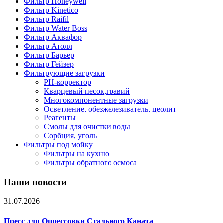
Фильтр Honeywell
Фильтр Kinetico
Фильтр Raifil
Фильтр Water Boss
Фильтр Аквафор
Фильтр Атолл
Фильтр Барьер
Фильтр Гейзер
Фильтрующие загрузки
PH-корректор
Кварцевый песок,гравий
Многокомпонентные загрузки
Осветление, обезжелезиватель, цеолит
Реагенты
Смолы для очистки воды
Сорбция, уголь
Фильтры под мойку
Фильтры на кухню
Фильтры обратного осмоса
Наши новости
31.07.2026
Пресс для Опрессовки Стального Каната