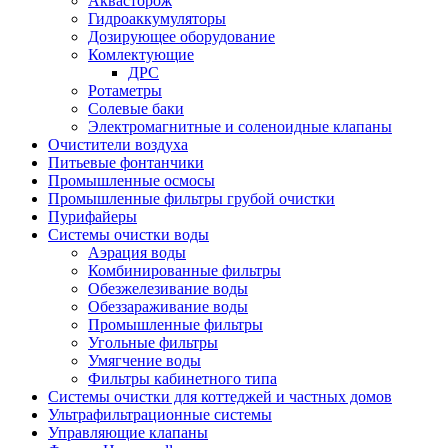
Аквасторож
Гидроаккумуляторы
Дозирующее оборудование
Комлектующие
ДРС
Ротаметры
Солевые баки
Электромагнитные и соленоидные клапаны
Очистители воздуха
Питьевые фонтанчики
Промышленные осмосы
Промышленные фильтры грубой очистки
Пурифайеры
Системы очистки воды
Аэрация воды
Комбинированные фильтры
Обезжелезивание воды
Обеззараживание воды
Промышленные фильтры
Угольные фильтры
Умягчение воды
Фильтры кабинетного типа
Системы очистки для коттеджей и частных домов
Ультрафильтрационные системы
Управляющие клапаны