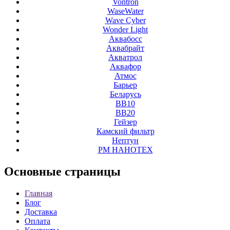
Vontron
WaseWater
Wave Cyber
Wonder Light
Аквабосс
Аквабрайт
Акватрол
Аквафор
Атмос
Барьер
Беларусь
ВВ10
ВВ20
Гейзер
Камский фильтр
Нептун
РМ НАНОТЕХ
Основные
страницы
Главная
Блог
Доставка
Оплата