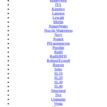
Honeywell
ITA
Kinetico
Lanxess
Lewatit
Merlin
NatureWater
Nocchi Waterpress
Noyi
Pentek
PH-корректор
Purolite
Raifil
Raifil/BFH
Robust/Ecosoft
Runxin
Seko
SL10
SL20
SL30
SL40
Structural
Tive
Unipump
Venta