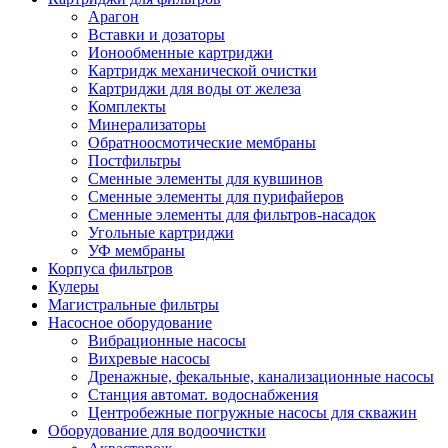
Арагон
Вставки и дозаторы
Ионообменные картриджи
Картридж механической очистки
Картриджи для воды от железа
Комплекты
Минерализаторы
Обратноосмотические мембраны
Постфильтры
Сменные элементы для кувшинов
Сменные элементы для пурифайеров
Сменные элементы для фильтров-насадок
Угольные картриджи
УФ мембраны
Корпуса фильтров
Кулеры
Магистральные фильтры
Насосное оборудование
Вибрационные насосы
Вихревые насосы
Дренажные, фекальные, канализационные насосы
Станция автомат. водоснабжения
Центробежные погружные насосы для скважин
Оборудование для водоочистки