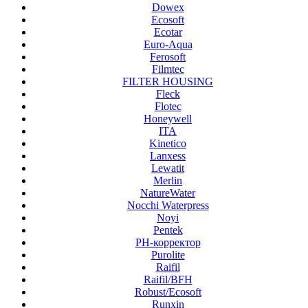
Dowex
Ecosoft
Ecotar
Euro-Aqua
Ferosoft
Filmtec
FILTER HOUSING
Fleck
Flotec
Honeywell
ITA
Kinetico
Lanxess
Lewatit
Merlin
NatureWater
Nocchi Waterpress
Noyi
Pentek
PH-корректор
Purolite
Raifil
Raifil/BFH
Robust/Ecosoft
Runxin