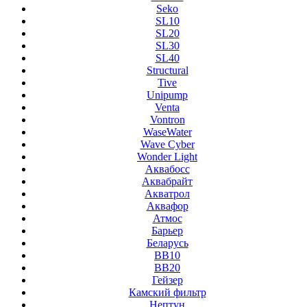
Seko
SL10
SL20
SL30
SL40
Structural
Tive
Unipump
Venta
Vontron
WaseWater
Wave Cyber
Wonder Light
Аквабосс
Аквабрайт
Акватрол
Аквафор
Атмос
Барьер
Беларусь
ВВ10
ВВ20
Гейзер
Камский фильтр
Нептун