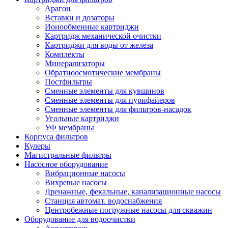
Арагон
Вставки и дозаторы
Ионообменные картриджи
Картридж механической очистки
Картриджи для воды от железа
Комплекты
Минерализаторы
Обратноосмотические мембраны
Постфильтры
Сменные элементы для кувшинов
Сменные элементы для пурифайеров
Сменные элементы для фильтров-насадок
Угольные картриджи
УФ мембраны
Корпуса фильтров
Кулеры
Магистральные фильтры
Насосное оборудование
Вибрационные насосы
Вихревые насосы
Дренажные, фекальные, канализационные насосы
Станция автомат. водоснабжения
Центробежные погружные насосы для скважин
Оборудование для водоочистки