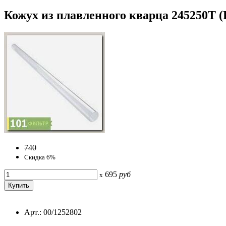
Кожух из плавленного кварца 245250T (D
740
Скидка 6%
695
руб
x
Арт.: 00/1252802