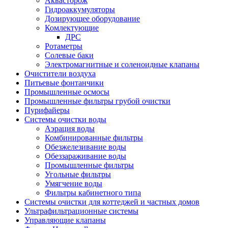
Аквасторож
Гидроаккумуляторы
Дозирующее оборудование
Комлектующие
ДРС
Ротаметры
Солевые баки
Электромагнитные и соленоидные клапаны
Очистители воздуха
Питьевые фонтанчики
Промышленные осмосы
Промышленные фильтры грубой очистки
Пурифайеры
Системы очистки воды
Аэрация воды
Комбинированные фильтры
Обезжелезивание воды
Обеззараживание воды
Промышленные фильтры
Угольные фильтры
Умягчение воды
Фильтры кабинетного типа
Системы очистки для коттеджей и частных домов
Ультрафильтрационные системы
Управляющие клапаны