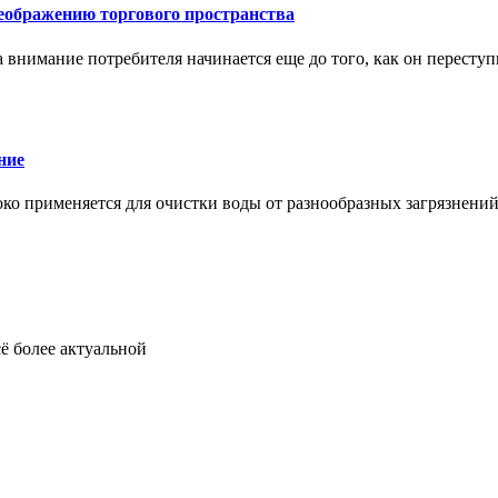
еображению торгового пространства
внимание потребителя начинается еще до того, как он переступ
ние
око применяется для очистки воды от разнообразных загрязнени
ё более актуальной