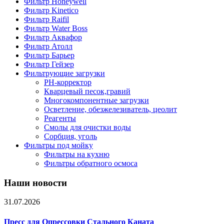
Фильтр Honeywell
Фильтр Kinetico
Фильтр Raifil
Фильтр Water Boss
Фильтр Аквафор
Фильтр Атолл
Фильтр Барьер
Фильтр Гейзер
Фильтрующие загрузки
PH-корректор
Кварцевый песок,гравий
Многокомпонентные загрузки
Осветление, обезжелезиватель, цеолит
Реагенты
Смолы для очистки воды
Сорбция, уголь
Фильтры под мойку
Фильтры на кухню
Фильтры обратного осмоса
Наши новости
31.07.2026
Пресс для Опрессовки Стального Каната