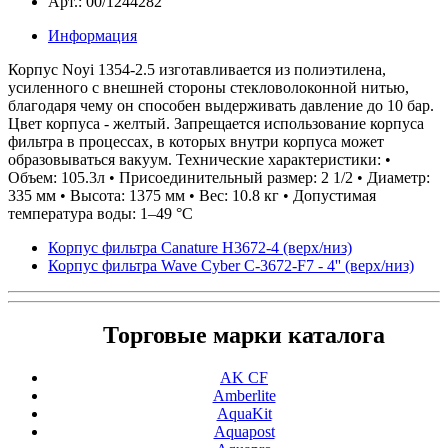
Арт.: 00/1244282
Информация
Корпус Noyi 1354-2.5 изготавливается из полиэтилена,
усиленного с внешней стороны стекловолоконной нитью,
благодаря чему он способен выдерживать давление до 10 бар.
Цвет корпуса - желтый. Запрещается использование корпуса
фильтра в процессах, в которых внутри корпуса может
образовываться вакуум. Технические характеристики: •
Объем: 105.3л • Присоединительный размер: 2 1/2 • Диаметр:
335 мм • Высота: 1375 мм • Вес: 10.8 кг • Допустимая
температура воды: 1–49 °С
Корпус фильтра Canature H3672-4 (верх/низ)
Корпус фильтра Wave Cyber C-3672-F7 - 4'' (верх/низ)
Торговые марки каталога
AK CF
Amberlite
AquaKit
Aquapost