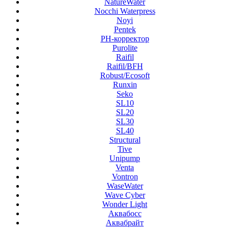
NatureWater
Nocchi Waterpress
Noyi
Pentek
PH-корректор
Purolite
Raifil
Raifil/BFH
Robust/Ecosoft
Runxin
Seko
SL10
SL20
SL30
SL40
Structural
Tive
Unipump
Venta
Vontron
WaseWater
Wave Cyber
Wonder Light
Аквабосс
Аквабрайт