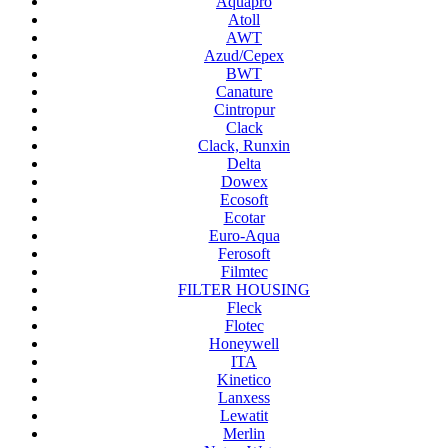
Aquapro
Atoll
AWT
Azud/Cepex
BWT
Canature
Cintropur
Clack
Clack, Runxin
Delta
Dowex
Ecosoft
Ecotar
Euro-Aqua
Ferosoft
Filmtec
FILTER HOUSING
Fleck
Flotec
Honeywell
ITA
Kinetico
Lanxess
Lewatit
Merlin