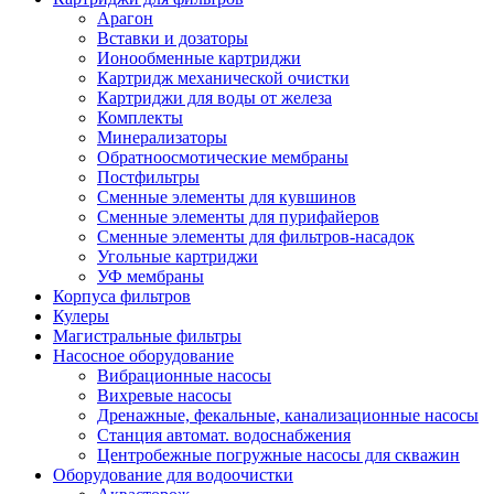
Арагон
Вставки и дозаторы
Ионообменные картриджи
Картридж механической очистки
Картриджи для воды от железа
Комплекты
Минерализаторы
Обратноосмотические мембраны
Постфильтры
Сменные элементы для кувшинов
Сменные элементы для пурифайеров
Сменные элементы для фильтров-насадок
Угольные картриджи
УФ мембраны
Корпуса фильтров
Кулеры
Магистральные фильтры
Насосное оборудование
Вибрационные насосы
Вихревые насосы
Дренажные, фекальные, канализационные насосы
Станция автомат. водоснабжения
Центробежные погружные насосы для скважин
Оборудование для водоочистки