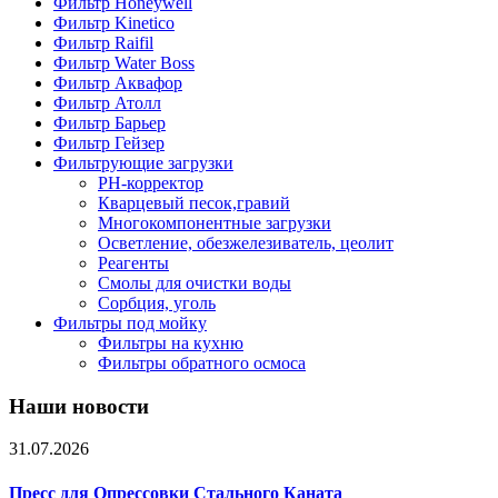
Фильтр Honeywell
Фильтр Kinetico
Фильтр Raifil
Фильтр Water Boss
Фильтр Аквафор
Фильтр Атолл
Фильтр Барьер
Фильтр Гейзер
Фильтрующие загрузки
PH-корректор
Кварцевый песок,гравий
Многокомпонентные загрузки
Осветление, обезжелезиватель, цеолит
Реагенты
Смолы для очистки воды
Сорбция, уголь
Фильтры под мойку
Фильтры на кухню
Фильтры обратного осмоса
Наши новости
31.07.2026
Пресс для Опрессовки Стального Каната