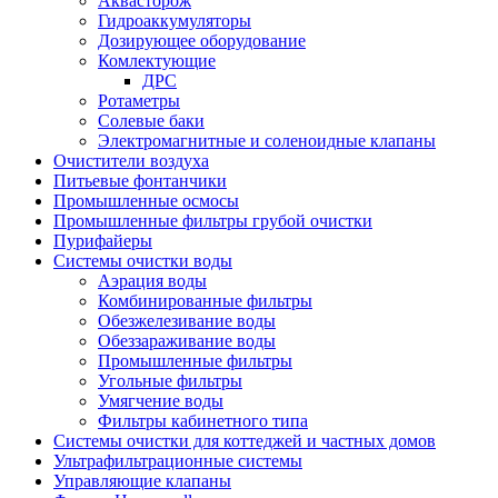
Аквасторож
Гидроаккумуляторы
Дозирующее оборудование
Комлектующие
ДРС
Ротаметры
Солевые баки
Электромагнитные и соленоидные клапаны
Очистители воздуха
Питьевые фонтанчики
Промышленные осмосы
Промышленные фильтры грубой очистки
Пурифайеры
Системы очистки воды
Аэрация воды
Комбинированные фильтры
Обезжелезивание воды
Обеззараживание воды
Промышленные фильтры
Угольные фильтры
Умягчение воды
Фильтры кабинетного типа
Системы очистки для коттеджей и частных домов
Ультрафильтрационные системы
Управляющие клапаны