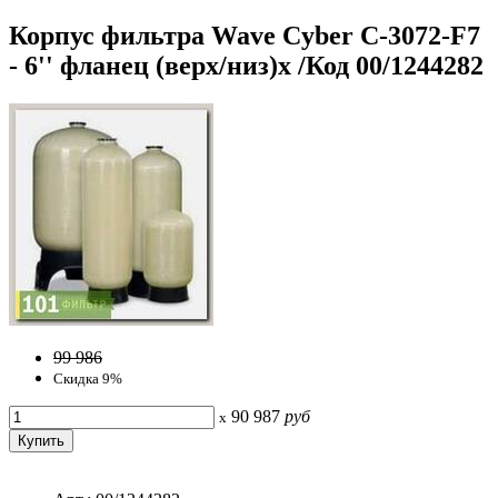
Корпус фильтра Wave Cyber C-3072-F7
- 6'' фланец (верх/низ)x /Код 00/1244282
99 986
Скидка 9%
90 987
руб
x