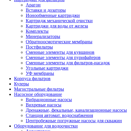
Арагон
Вставки и дозаторы
Ионообменные картриджи
Картридж механической очистки
Картриджи для воды от железа
Комплекты
Минерализаторы
Обратноосмотические мембраны
Постфильтры
Сменные элементы для кувшинов
Сменные элементы для пурифайеров
Сменные элементы для фильтров-насадок
Угольные картриджи
УФ мембраны
Корпуса фильтров
Кулеры
Магистральные фильтры
Насосное оборудование
Вибрационные насосы
Вихревые насосы
Дренажные, фекальные, канализационные насосы
Станция автомат. водоснабжения
Центробежные погружные насосы для скважин
Оборудование для водоочистки