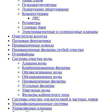
Аквасторож
Гидроаккумуляторы
Дозирующее оборудование
Комлектующие
ДРС
Ротаметры
Солевые баки
Электромагнитные и соленоидные клапаны
Очистители воздуха
Питьевые фонтанчики
Промышленные осмосы
Промышленные фильтры грубой очистки
Пурифайеры
Системы очистки воды
Аэрация воды
Комбинированные фильтры
Обезжелезивание воды
Обеззараживание воды
Промышленные фильтры
Угольные фильтры
Умягчение воды
Фильтры кабинетного типа
Системы очистки для коттеджей и частных домов
Ультрафильтрационные системы
Управляющие клапаны