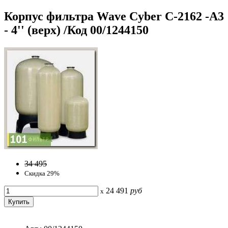
Корпус фильтра Wave Cyber C-2162 -А3
- 4'' (верх) /Код 00/1244150
34 495
Скидка 29%
24 491
руб
x