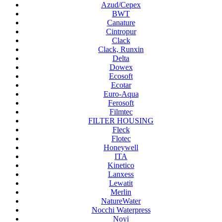
Azud/Cepex
BWT
Canature
Cintropur
Clack
Clack, Runxin
Delta
Dowex
Ecosoft
Ecotar
Euro-Aqua
Ferosoft
Filmtec
FILTER HOUSING
Fleck
Flotec
Honeywell
ITA
Kinetico
Lanxess
Lewatit
Merlin
NatureWater
Nocchi Waterpress
Noyi