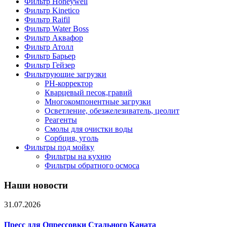
Фильтр Honeywell
Фильтр Kinetico
Фильтр Raifil
Фильтр Water Boss
Фильтр Аквафор
Фильтр Атолл
Фильтр Барьер
Фильтр Гейзер
Фильтрующие загрузки
PH-корректор
Кварцевый песок,гравий
Многокомпонентные загрузки
Осветление, обезжелезиватель, цеолит
Реагенты
Смолы для очистки воды
Сорбция, уголь
Фильтры под мойку
Фильтры на кухню
Фильтры обратного осмоса
Наши новости
31.07.2026
Пресс для Опрессовки Стального Каната