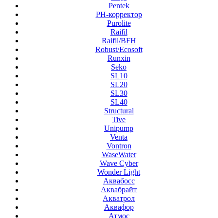
Pentek
PH-корректор
Purolite
Raifil
Raifil/BFH
Robust/Ecosoft
Runxin
Seko
SL10
SL20
SL30
SL40
Structural
Tive
Unipump
Venta
Vontron
WaseWater
Wave Cyber
Wonder Light
Аквабосс
Аквабрайт
Акватрол
Аквафор
Атмос