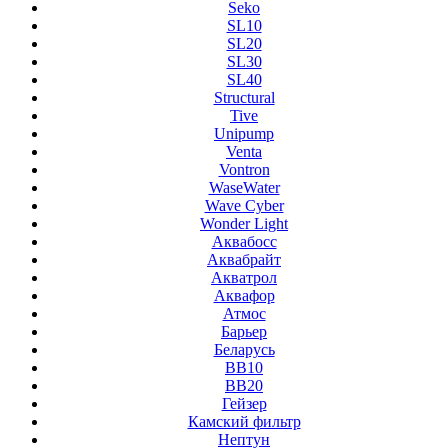
Seko
SL10
SL20
SL30
SL40
Structural
Tive
Unipump
Venta
Vontron
WaseWater
Wave Cyber
Wonder Light
Аквабосс
Аквабрайт
Акватрол
Аквафор
Атмос
Барьер
Беларусь
ВВ10
ВВ20
Гейзер
Камский фильтр
Нептун