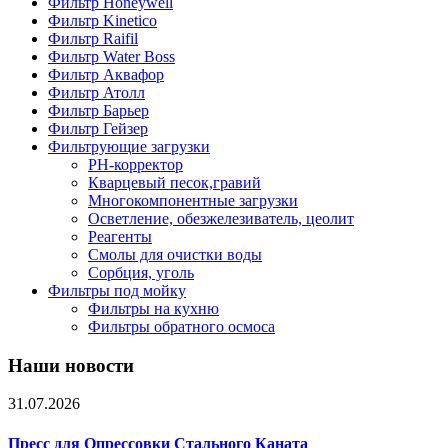
Фильтр Honeywell
Фильтр Kinetico
Фильтр Raifil
Фильтр Water Boss
Фильтр Аквафор
Фильтр Атолл
Фильтр Барьер
Фильтр Гейзер
Фильтрующие загрузки
PH-корректор
Кварцевый песок,гравий
Многокомпонентные загрузки
Осветление, обезжелезиватель, цеолит
Реагенты
Смолы для очистки воды
Сорбция, уголь
Фильтры под мойку
Фильтры на кухню
Фильтры обратного осмоса
Наши новости
31.07.2026
Пресс для Опрессовки Стального Каната