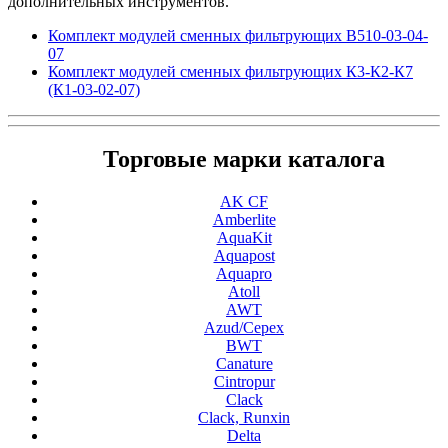
дополнительных инструментов.
Комплект модулей сменных фильтрующих В510-03-04-
07
Комплект модулей сменных фильтрующих К3-К2-К7
(К1-03-02-07)
Торговые марки каталога
AK CF
Amberlite
AquaKit
Aquapost
Aquapro
Atoll
AWT
Azud/Cepex
BWT
Canature
Cintropur
Clack
Clack, Runxin
Delta