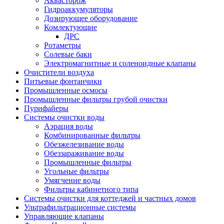
Аквасторож
Гидроаккумуляторы
Дозирующее оборудование
Комлектующие
ДРС
Ротаметры
Солевые баки
Электромагнитные и соленоидные клапаны
Очистители воздуха
Питьевые фонтанчики
Промышленные осмосы
Промышленные фильтры грубой очистки
Пурифайеры
Системы очистки воды
Аэрация воды
Комбинированные фильтры
Обезжелезивание воды
Обеззараживание воды
Промышленные фильтры
Угольные фильтры
Умягчение воды
Фильтры кабинетного типа
Системы очистки для коттеджей и частных домов
Ультрафильтрационные системы
Управляющие клапаны