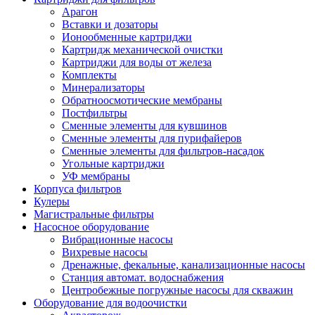
Арагон
Вставки и дозаторы
Ионообменные картриджи
Картридж механической очистки
Картриджи для воды от железа
Комплекты
Минерализаторы
Обратноосмотические мембраны
Постфильтры
Сменные элементы для кувшинов
Сменные элементы для пурифайеров
Сменные элементы для фильтров-насадок
Угольные картриджи
УФ мембраны
Корпуса фильтров
Кулеры
Магистральные фильтры
Насосное оборудование
Вибрационные насосы
Вихревые насосы
Дренажные, фекальные, канализационные насосы
Станция автомат. водоснабжения
Центробежные погружные насосы для скважин
Оборудование для водоочистки