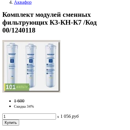
Аквафор
Комплект модулей сменных
фильтрующих К3-КН-К7 /Код
00/1240118
1 600
Скидка 34%
1 056
руб
x