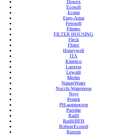
Dowex
Ecosoft
Ecotar
Euro-Aqua
Ferosoft
Filmtec
FILTER HOUSING
Fleck
Flotec
Honeywell
ITA
Kinetico
Lanxess
Lewatit
Merlin
NatureWater
Nocchi Waterpress
Noyi
Pentek
PH-корректор
Purolite
Raifil
Raifil/BFH
Robust/Ecosoft
Runxin