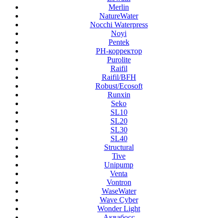
Merlin
NatureWater
Nocchi Waterpress
Noyi
Pentek
PH-корректор
Purolite
Raifil
Raifil/BFH
Robust/Ecosoft
Runxin
Seko
SL10
SL20
SL30
SL40
Structural
Tive
Unipump
Venta
Vontron
WaseWater
Wave Cyber
Wonder Light
Аквабосс