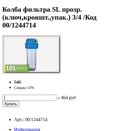
Колба фильтра SL прозр.
(ключ,кроншт.,упак.) 3/4 /Код
00/1244714
540
Скидка 14%
464
руб
x
Арт.: 00/1244714
Информация