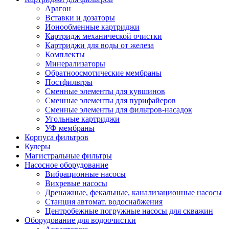
Арагон
Вставки и дозаторы
Ионообменные картриджи
Картридж механической очистки
Картриджи для воды от железа
Комплекты
Минерализаторы
Обратноосмотические мембраны
Постфильтры
Сменные элементы для кувшинов
Сменные элементы для пурифайеров
Сменные элементы для фильтров-насадок
Угольные картриджи
УФ мембраны
Корпуса фильтров
Кулеры
Магистральные фильтры
Насосное оборудование
Вибрационные насосы
Вихревые насосы
Дренажные, фекальные, канализационные насосы
Станция автомат. водоснабжения
Центробежные погружные насосы для скважин
Оборудование для водоочистки