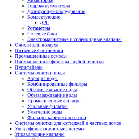
Аквасторож
Гидроаккумуляторы
Дозирующее оборудование
Комлектующие
ДРС
Ротаметры
Солевые баки
Электромагнитные и соленоидные клапаны
Очистители воздуха
Питьевые фонтанчики
Промышленные осмосы
Промышленные фильтры грубой очистки
Пурифайеры
Системы очистки воды
Аэрация воды
Комбинированные фильтры
Обезжелезивание воды
Обеззараживание воды
Промышленные фильтры
Угольные фильтры
Умягчение воды
Фильтры кабинетного типа
Системы очистки для коттеджей и частных домов
Ультрафильтрационные системы
Управляющие клапаны