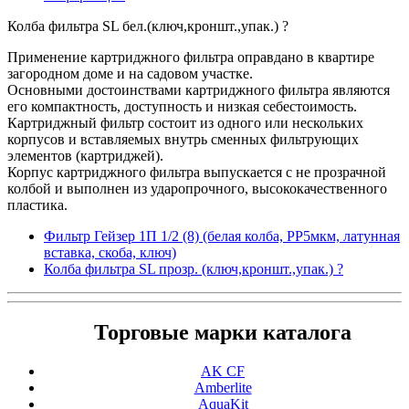
Колба фильтра SL бел.(ключ,кроншт.,упак.) ?
Применение картриджного фильтра оправдано в квартире
загородном доме и на садовом участке.
Основными достоинствами картриджного фильтра являются
его компактность, доступность и низкая себестоимость.
Картриджный фильтр состоит из одного или нескольких
корпусов и вставляемых внутрь сменных фильтрующих
элементов (картриджей).
Корпус картриджного фильтра выпускается с не прозрачной
колбой и выполнен из ударопрочного, высококачественного
пластика.
Фильтр Гейзер 1П 1/2 (8) (белая колба, РР5мкм, латунная
вставка, скоба, ключ)
Колба фильтра SL прозр. (ключ,кроншт.,упак.) ?
Торговые марки каталога
AK CF
Amberlite
AquaKit