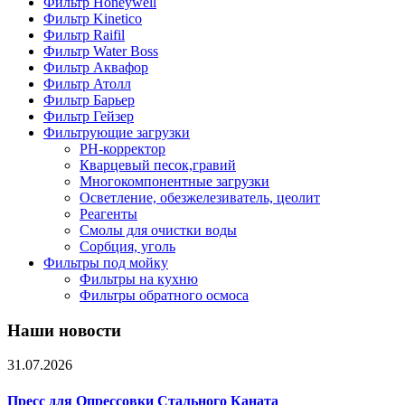
Фильтр Honeywell
Фильтр Kinetico
Фильтр Raifil
Фильтр Water Boss
Фильтр Аквафор
Фильтр Атолл
Фильтр Барьер
Фильтр Гейзер
Фильтрующие загрузки
PH-корректор
Кварцевый песок,гравий
Многокомпонентные загрузки
Осветление, обезжелезиватель, цеолит
Реагенты
Смолы для очистки воды
Сорбция, уголь
Фильтры под мойку
Фильтры на кухню
Фильтры обратного осмоса
Наши новости
31.07.2026
Пресс для Опрессовки Стального Каната