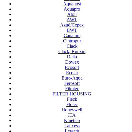
Aquapost
Aquapro
Atoll
AWT
Azud/Cepex
BWT
Canature
Cintropur
Clack
Clack, Runxin
Delta
Dowex
Ecosoft
Ecotar
Euro-Aqua
Ferosoft
Filmtec
FILTER HOUSING
Fleck
Flotec
Honeywell
ITA
Kinetico
Lanxess
Lewatit