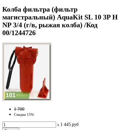
Колба фильтра (фильтр
магистральный) AquaKit SL 10 3P H
NP 3/4 (г/в, рыжая колба) /Код
00/1244726
1 700
Скидка 15%
1 445
руб
x