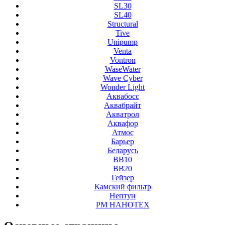
SL30
SL40
Structural
Tive
Unipump
Venta
Vontron
WaseWater
Wave Cyber
Wonder Light
Аквабосс
Аквабрайт
Акватрол
Аквафор
Атмос
Барьер
Беларусь
ВВ10
ВВ20
Гейзер
Камский фильтр
Нептун
РМ НАНОТЕХ