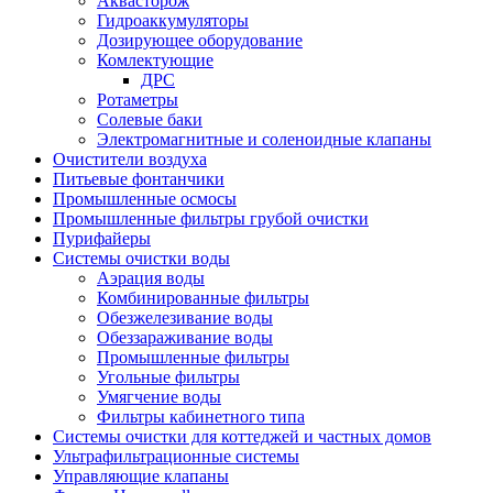
Аквасторож
Гидроаккумуляторы
Дозирующее оборудование
Комлектующие
ДРС
Ротаметры
Солевые баки
Электромагнитные и соленоидные клапаны
Очистители воздуха
Питьевые фонтанчики
Промышленные осмосы
Промышленные фильтры грубой очистки
Пурифайеры
Системы очистки воды
Аэрация воды
Комбинированные фильтры
Обезжелезивание воды
Обеззараживание воды
Промышленные фильтры
Угольные фильтры
Умягчение воды
Фильтры кабинетного типа
Системы очистки для коттеджей и частных домов
Ультрафильтрационные системы
Управляющие клапаны