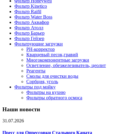
Фильтр Honeywell
Фильтр Kinetico
Фильтр Raifil
Фильтр Water Boss
Фильтр Аквафор
Фильтр Атолл
Фильтр Барьер
Фильтр Гейзер
Фильтрующие загрузки
PH-корректор
Кварцевый песок,гравий
Многокомпонентные загрузки
Осветление, обезжелезиватель, цеолит
Реагенты
Смолы для очистки воды
Сорбция, уголь
Фильтры под мойку
Фильтры на кухню
Фильтры обратного осмоса
Наши новости
31.07.2026
Пресс для Опрессовки Стального Каната