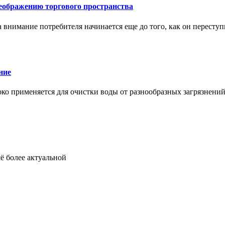
еображению торгового пространства
внимание потребителя начинается еще до того, как он переступ
ние
око применяется для очистки воды от разнообразных загрязнени
ё более актуальной