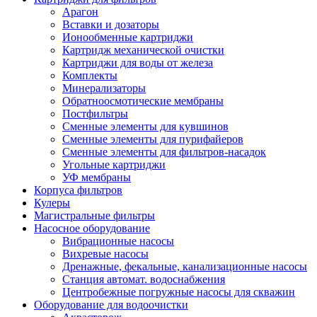
Арагон
Вставки и дозаторы
Ионообменные картриджи
Картридж механической очистки
Картриджи для воды от железа
Комплекты
Минерализаторы
Обратноосмотические мембраны
Постфильтры
Сменные элементы для кувшинов
Сменные элементы для пурифайеров
Сменные элементы для фильтров-насадок
Угольные картриджи
УФ мембраны
Корпуса фильтров
Кулеры
Магистральные фильтры
Насосное оборудование
Вибрационные насосы
Вихревые насосы
Дренажные, фекальные, канализационные насосы
Станция автомат. водоснабжения
Центробежные погружные насосы для скважин
Оборудование для водоочистки