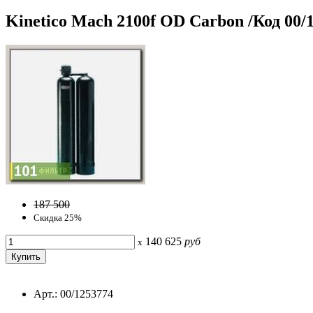
Kinetico Mach 2100f OD Carbon /Код 00/
187 500
Скидка 25%
140 625
руб
x
Арт.: 00/1253774