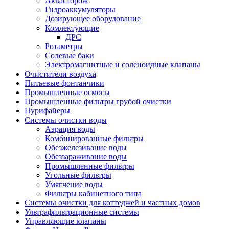
Аквасторож
Гидроаккумуляторы
Дозирующее оборудование
Комлектующие
ДРС
Ротаметры
Солевые баки
Электромагнитные и соленоидные клапаны
Очистители воздуха
Питьевые фонтанчики
Промышленные осмосы
Промышленные фильтры грубой очистки
Пурифайеры
Системы очистки воды
Аэрация воды
Комбинированные фильтры
Обезжелезивание воды
Обеззараживание воды
Промышленные фильтры
Угольные фильтры
Умягчение воды
Фильтры кабинетного типа
Системы очистки для коттеджей и частных домов
Ультрафильтрационные системы
Управляющие клапаны